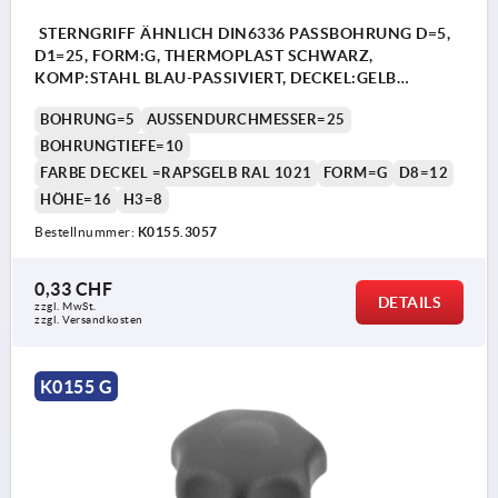
STERNGRIFF ÄHNLICH DIN6336 PASSBOHRUNG D=5,
D1=25, FORM:G, THERMOPLAST SCHWARZ,
KOMP:STAHL BLAU-PASSIVIERT, DECKEL:GELB
RAL1021
BOHRUNG=5
AUSSENDURCHMESSER=25
BOHRUNGTIEFE=10
FARBE DECKEL =RAPSGELB RAL 1021
FORM=G
D8=12
HÖHE=16
H3=8
Bestellnummer:
K0155.3057
0,33 CHF
DETAILS
zzgl. MwSt.
zzgl. Versandkosten
K0155 G