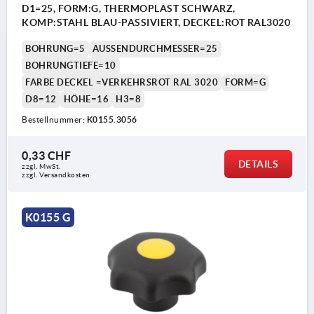
D1=25, FORM:G, THERMOPLAST SCHWARZ,
KOMP:STAHL BLAU-PASSIVIERT, DECKEL:ROT RAL3020
BOHRUNG=5
AUSSENDURCHMESSER=25
BOHRUNGTIEFE=10
FARBE DECKEL =VERKEHRSROT RAL 3020
FORM=G
D8=12
HÖHE=16
H3=8
Bestellnummer:
K0155.3056
0,33 CHF
DETAILS
zzgl. MwSt.
zzgl. Versandkosten
K0155 G