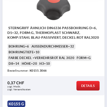
STERNGRIFF ÄHNLICH DIN6336 PASSBOHRUNG D=6,
D1=32, FORM:G, THERMOPLAST SCHWARZ,
KOMP:STAHL BLAU-PASSIVIERT, DECKEL:ROT RAL3020
BOHRUNG=6
AUSSENDURCHMESSER=32
BOHRUNGTIEFE=10
FARBE DECKEL =VERKEHRSROT RAL 3020
FORM=G
D8=14
HÖHE=20
H3=10
Bestellnummer:
K0155.3066
0,37 CHF
DETAILS
zzgl. MwSt.
zzgl. Versandkosten
K0155 G