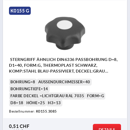
K0155 G
STERNGRIFF ÄHNLICH DIN6336 PASSBOHRUNG D=8,
D1=40, FORM:G, THERMOPLAST SCHWARZ,
KOMP:STAHL BLAU-PASSIVIERT, DECKEL:GRAU
RAL7035
BOHRUNG=8
AUSSENDURCHMESSER=40
BOHRUNGTIEFE=14
FARBE DECKEL =LICHTGRAU RAL 7035
FORM=G
D8=18
HÖHE=25
H3=13
Bestellnummer:
K0155.3085
0,51 CHF
DETAILS