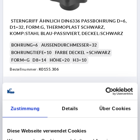
STERNGRIFF ÄHNLICH DIN6336 PASSBOHRUNG D=6,
D1=32, FORM:G, THERMOPLAST SCHWARZ,
KOMP:STAHL BLAU-PASSIVIERT, DECKEL:SCHWARZ
BOHRUNG=6
AUSSENDURCHMESSER=32
BOHRUNGTIEFE=10
FARBE DECKEL =SCHWARZ
FORM=G
D8=14
HÖHE=20
H3=10
Bestellnummer:
K0155.306
0,37 CHF
DETAILS
zzgl. MwSt.
zzgl. Versandkosten
Zustimmung
Details
Über Cookies
K0155 G
Diese Webseite verwendet Cookies