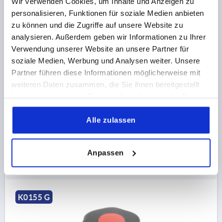
Wir verwenden Cookies, um Inhalte und Anzeigen zu
personalisieren, Funktionen für soziale Medien anbieten
zu können und die Zugriffe auf unsere Website zu
analysieren. Außerdem geben wir Informationen zu Ihrer
STERNGRIFF ÄHNLICH DIN6336 PASSBOHRUNG D=6,
Verwendung unserer Website an unsere Partner für
D1=32, FORM:G, THERMOPLAST SCHWARZ,
KOMP:STAHL BLAU-PASSIVIERT, DECKEL:GRAU
soziale Medien, Werbung und Analysen weiter. Unsere
RAL7035
Partner führen diese Informationen möglicherweise mit
BOHRUNG=6
AUSSENDURCHMESSER=32
weiteren Daten zusammen, die Sie ihnen bereitgestellt
BOHRUNGTIEFE=10
haben oder die sie im Rahmen Ihrer Nutzung der Dienste
FARBE DECKEL =LICHTGRAU RAL 7035
FORM=G
gesammelt haben.
D8=14
HÖHE=20
H3=10
Alle zulassen
Bestellnummer:
K0155.3065
Anpassen
0,37 CHF
DETAILS
zzgl. MwSt.
zzgl. Versandkosten
K0155 G