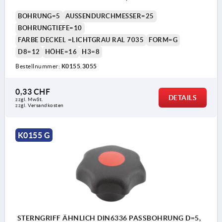
RAL7035
BOHRUNG=5
AUSSENDURCHMESSER=25
BOHRUNGTIEFE=10
FARBE DECKEL =LICHTGRAU RAL 7035
FORM=G
D8=12
HÖHE=16
H3=8
Bestellnummer:
K0155.3055
0,33 CHF
DETAILS
zzgl. MwSt.
zzgl. Versandkosten
K0155 G
STERNGRIFF ÄHNLICH DIN6336 PASSBOHRUNG D=5,