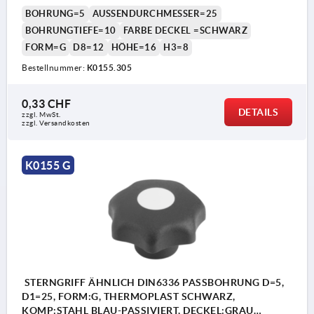
BOHRUNG=5
AUSSENDURCHMESSER=25
BOHRUNGTIEFE=10
FARBE DECKEL =SCHWARZ
FORM=G
D8=12
HÖHE=16
H3=8
Bestellnummer:
K0155.305
0,33 CHF
DETAILS
zzgl. MwSt.
zzgl. Versandkosten
K0155 G
STERNGRIFF ÄHNLICH DIN6336 PASSBOHRUNG D=5,
D1=25, FORM:G, THERMOPLAST SCHWARZ,
KOMP:STAHL BLAU-PASSIVIERT, DECKEL:GRAU