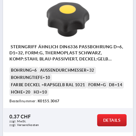
STERNGRIFF ÄHNLICH DIN6336 PASSBOHRUNG D=6,
D1=32, FORM:G, THERMOPLAST SCHWARZ,
KOMP:STAHL BLAU-PASSIVIERT, DECKEL:GELB
RAL1021
BOHRUNG=6
AUSSENDURCHMESSER=32
BOHRUNGTIEFE=10
FARBE DECKEL =RAPSGELB RAL 1021
FORM=G
D8=14
HÖHE=20
H3=10
Bestellnummer:
K0155.3067
0,37 CHF
DETAILS
zzgl. MwSt.
zzgl. Versandkosten