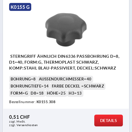
K0155 G
STERNGRIFF ÄHNLICH DIN6336 PASSBOHRUNG D=8,
D1=40, FORM:G, THERMOPLAST SCHWARZ,
KOMP:STAHL BLAU-PASSIVIERT, DECKEL:SCHWARZ
BOHRUNG=8
AUSSENDURCHMESSER=40
BOHRUNGTIEFE=14
FARBE DECKEL =SCHWARZ
FORM=G
D8=18
HÖHE=25
H3=13
Bestellnummer:
K0155.308
0,51 CHF
DETAILS
zzgl. MwSt.
zzgl. Versandkosten