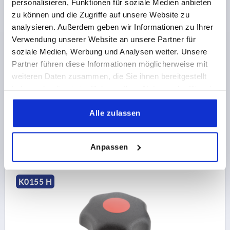
personalisieren, Funktionen für soziale Medien anbieten
zu können und die Zugriffe auf unsere Website zu
STERNGRIFF ÄHNLICH DIN6336 PASSBOHRUNG D=6,
analysieren. Außerdem geben wir Informationen zu Ihrer
D1=32, FORM:H, THERMOPLAST SCHWARZ,
Verwendung unserer Website an unsere Partner für
KOMP:STAHL BLAU-PASSIVIERT, DECKEL:GRAU
RAL7035
soziale Medien, Werbung und Analysen weiter. Unsere
BOHRUNG=6
AUSSENDURCHMESSER=32
Partner führen diese Informationen möglicherweise mit
BOHRUNGTIEFE=10
weiteren Daten zusammen, die Sie ihnen bereitgestellt
FARBE DECKEL =LICHTGRAU RAL 7035
FORM=H
haben oder die sie im Rahmen Ihrer Nutzung der Dienste
D8=14
HÖHE=20
H3=10
gesammelt haben.
Bestellnummer:
K0155.1065
Alle zulassen
0,74 CHF
DETAILS
zzgl. MwSt.
Anpassen
zzgl. Versandkosten
K0155 H