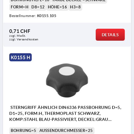
FORM=H
D8=12
HÖHE=16
H3=8
Bestellnummer:
K0155.105
0,71 CHF
DETAILS
zzgl. MwSt.
zzgl. Versandkosten
K0155 H
STERNGRIFF ÄHNLICH DIN6336 PASSBOHRUNG D=5,
D1=25, FORM:H, THERMOPLAST SCHWARZ,
KOMP:STAHL BLAU-PASSIVIERT, DECKEL:GRAU
RAL7035
BOHRUNG=5
AUSSENDURCHMESSER=25