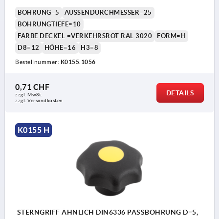
BOHRUNG=5
AUSSENDURCHMESSER=25
BOHRUNGTIEFE=10
FARBE DECKEL =VERKEHRSROT RAL 3020
FORM=H
D8=12
HÖHE=16
H3=8
Bestellnummer:
K0155.1056
0,71 CHF
DETAILS
zzgl. MwSt.
zzgl. Versandkosten
K0155 H
STERNGRIFF ÄHNLICH DIN6336 PASSBOHRUNG D=5,