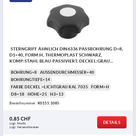
STERNGRIFF ÄHNLICH DIN6336 PASSBOHRUNG D=8,
D1=40, FORM:H, THERMOPLAST SCHWARZ,
KOMP:STAHL BLAU-PASSIVIERT, DECKEL:GRAU
RAL7035
BOHRUNG=8
AUSSENDURCHMESSER=40
BOHRUNGTIEFE=14
FARBE DECKEL =LICHTGRAU RAL 7035
FORM=H
D8=18
HÖHE=25
H3=13
Bestellnummer:
K0155.1085
0,85 CHF
DETAILS
zzgl. MwSt.
zzgl. Versandkosten