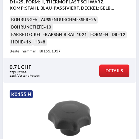
D1=25, FORM:H, THERMOPLAST SCHWARZ,
KOMP:STAHL BLAU-PASSIVIERT, DECKEL:GELB
RAL1021
BOHRUNG=5
AUSSENDURCHMESSER=25
BOHRUNGTIEFE=10
FARBE DECKEL =RAPSGELB RAL 1021
FORM=H
D8=12
HÖHE=16
H3=8
Bestellnummer:
K0155.1057
0,71 CHF
DETAILS
zzgl. MwSt.
zzgl. Versandkosten
K0155 H