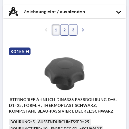
Zeichnung ein- / ausblenden
1
2
3
K0155 H
STERNGRIFF ÄHNLICH DIN6336 PASSBOHRUNG D=5,
D1=25, FORM:H, THERMOPLAST SCHWARZ,
KOMP:STAHL BLAU-PASSIVIERT, DECKEL:SCHWARZ
BOHRUNG=5
AUSSENDURCHMESSER=25
BOHRUNGTIEFE=10
FARBE DECKEL =SCHWARZ