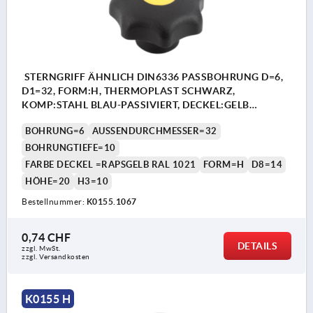
STERNGRIFF ÄHNLICH DIN6336 PASSBOHRUNG D=6,
D1=32, FORM:H, THERMOPLAST SCHWARZ,
KOMP:STAHL BLAU-PASSIVIERT, DECKEL:GELB
RAL1021
BOHRUNG=6
AUSSENDURCHMESSER=32
BOHRUNGTIEFE=10
FARBE DECKEL =RAPSGELB RAL 1021
FORM=H
D8=14
HÖHE=20
H3=10
Bestellnummer:
K0155.1067
0,74 CHF
DETAILS
zzgl. MwSt.
zzgl. Versandkosten
K0155 H