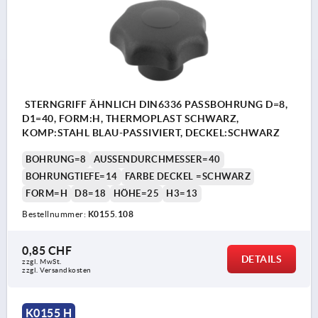
STERNGRIFF ÄHNLICH DIN6336 PASSBOHRUNG D=8,
D1=40, FORM:H, THERMOPLAST SCHWARZ,
KOMP:STAHL BLAU-PASSIVIERT, DECKEL:SCHWARZ
BOHRUNG=8
AUSSENDURCHMESSER=40
BOHRUNGTIEFE=14
FARBE DECKEL =SCHWARZ
FORM=H
D8=18
HÖHE=25
H3=13
Bestellnummer:
K0155.108
0,85 CHF
DETAILS
zzgl. MwSt.
zzgl. Versandkosten
K0155 H