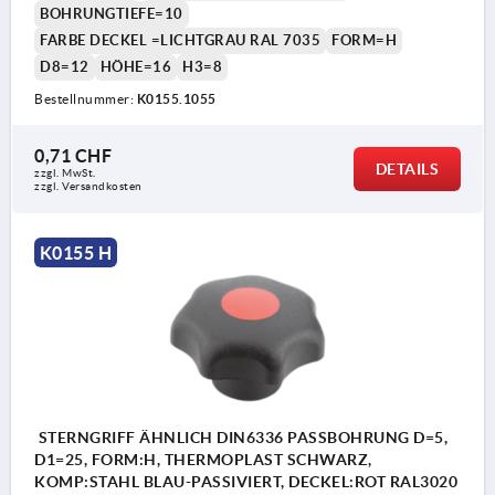
BOHRUNGTIEFE=10
FARBE DECKEL =LICHTGRAU RAL 7035
FORM=H
D8=12
HÖHE=16
H3=8
Bestellnummer:
K0155.1055
0,71 CHF
DETAILS
zzgl. MwSt.
zzgl. Versandkosten
K0155 H
STERNGRIFF ÄHNLICH DIN6336 PASSBOHRUNG D=5,
D1=25, FORM:H, THERMOPLAST SCHWARZ,
KOMP:STAHL BLAU-PASSIVIERT, DECKEL:ROT RAL3020