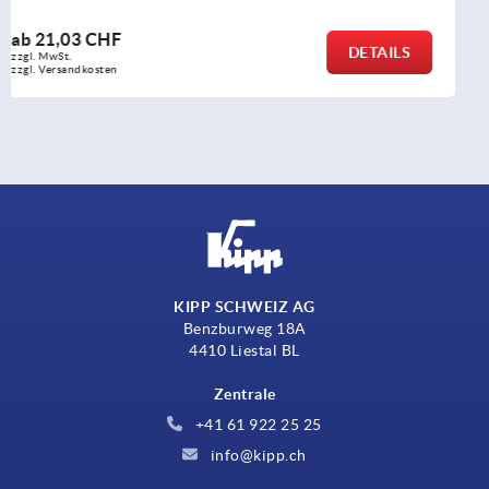
ab
0,55 CHF
DETAILS
zzgl. MwSt.
zzgl. Versandkosten
KIPP SCHWEIZ AG
Benzburweg 18A
4410 Liestal BL
Zentrale
+41 61 922 25 25
info@kipp.ch