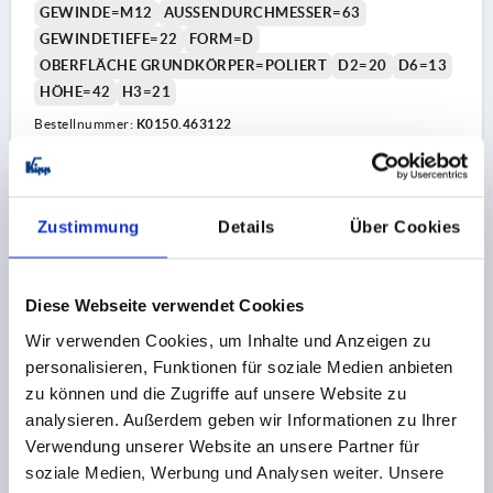
GEWINDE=M12
AUSSENDURCHMESSER=63
GEWINDETIEFE=22
FORM=D
OBERFLÄCHE GRUNDKÖRPER=POLIERT
D2=20
D6=13
HÖHE=42
H3=21
Bestellnummer:
K0150.463122
20,11 CHF
DETAILS
zzgl. MwSt.
zzgl. Versandkosten
Zustimmung
Details
Über Cookies
K0150 D
Diese Webseite verwendet Cookies
Wir verwenden Cookies, um Inhalte und Anzeigen zu
personalisieren, Funktionen für soziale Medien anbieten
zu können und die Zugriffe auf unsere Website zu
analysieren. Außerdem geben wir Informationen zu Ihrer
Verwendung unserer Website an unsere Partner für
STERNGRIFF, FORM:D DIN6336 D=M06, D1=32, H=21,
soziale Medien, Werbung und Analysen weiter. Unsere
EDELSTAHL GESTRAHLT