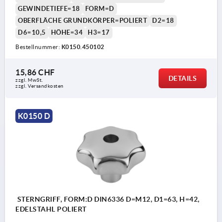
GEWINDETIEFE=18
FORM=D
OBERFLÄCHE GRUNDKÖRPER=POLIERT
D2=18
D6=10,5
HÖHE=34
H3=17
Bestellnummer:
K0150.450102
15,86 CHF
DETAILS
zzgl. MwSt.
zzgl. Versandkosten
K0150 D
STERNGRIFF, FORM:D DIN6336 D=M12, D1=63, H=42,
EDELSTAHL POLIERT