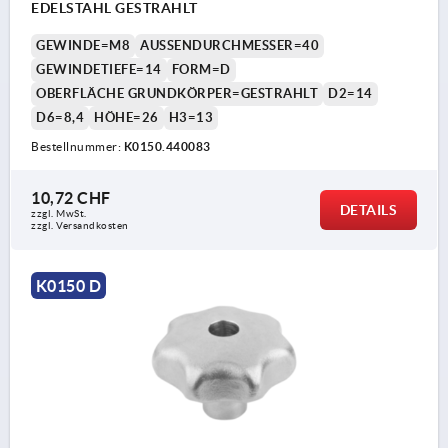
EDELSTAHL GESTRAHLT
GEWINDE=M8
AUSSENDURCHMESSER=40
GEWINDETIEFE=14
FORM=D
OBERFLÄCHE GRUNDKÖRPER=GESTRAHLT
D2=14
D6=8,4
HÖHE=26
H3=13
Bestellnummer:
K0150.440083
10,72 CHF
DETAILS
zzgl. MwSt.
zzgl. Versandkosten
K0150 D