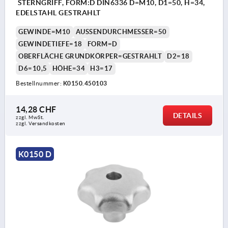
STERNGRIFF, FORM:D DIN6336 D=M10, D1=50, H=34,
EDELSTAHL GESTRAHLT
GEWINDE=M10
AUSSENDURCHMESSER=50
GEWINDETIEFE=18
FORM=D
OBERFLÄCHE GRUNDKÖRPER=GESTRAHLT
D2=18
D6=10,5
HÖHE=34
H3=17
Bestellnummer:
K0150.450103
14,28 CHF
DETAILS
zzgl. MwSt.
zzgl. Versandkosten
K0150 D