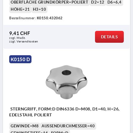
OBERFLÄCHE GRUNDKÖRPER=POLIERT
D2=12
D6=6,4
HÖHE=21
H3=10
Bestellnummer:
K0150.432062
9,41 CHF
DETAILS
zzgl. MwSt.
zzgl. Versandkosten
K0150 D
STERNGRIFF, FORM:D DIN6336 D=M08, D1=40, H=26,
EDELSTAHL POLIERT
GEWINDE=M8
AUSSENDURCHMESSER=40