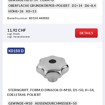
GEWINDETIEFE=14
FORM=D
OBERFLÄCHE GRUNDKÖRPER=POLIERT
D2=14
D6=8,4
HÖHE=26
H3=13
Bestellnummer:
K0150.440082
11,92 CHF
DETAILS
zzgl. MwSt.
zzgl. Versandkosten
K0150 D
STERNGRIFF, FORM:D DIN6336 D=M10, D1=50, H=34,
EDELSTAHL POLIERT
GEWINDE=M10
AUSSENDURCHMESSER=50