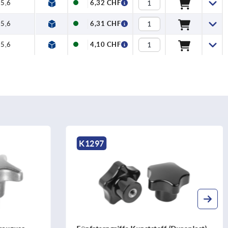
5,6
6,32 CHF
5,6
6,31 CHF
5,6
4,10 CHF
K1083