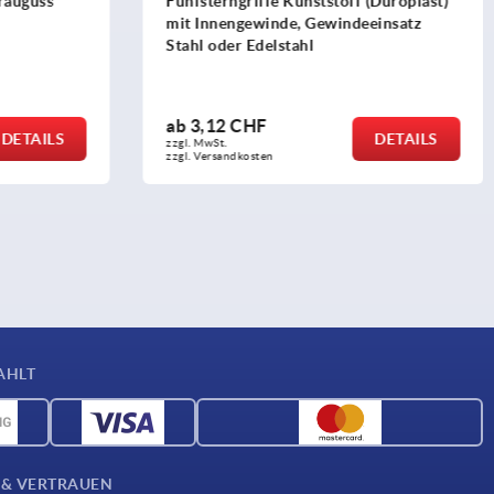
(Duroplast)
Dreisterngriffe
einsatz
ab
1,96 CHF
DETAILS
DETAILS
zzgl. MwSt.
zzgl. Versandkosten
AHLT
 & VERTRAUEN