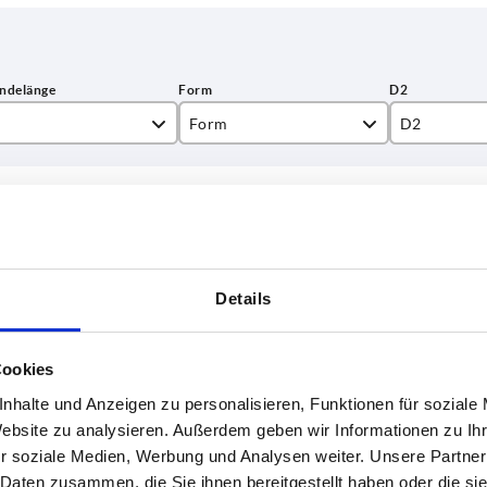
Form
D2
L
34
TABELLE VERGRÖSSERN
38,1
ßigen Abständen mehrmals täglich aktualisiert.
1-3 Tage
Bestellung erfahren Sie das bestätigte
4-20 Tage
Details
Cookies
L
Form
D2
H
nhalte und Anzeigen zu personalisieren, Funktionen für soziale
Website zu analysieren. Außerdem geben wir Informationen zu I
15
L
34
55,6
r soziale Medien, Werbung und Analysen weiter. Unsere Partner
 Daten zusammen, die Sie ihnen bereitgestellt haben oder die s