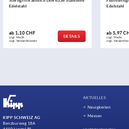
Fünfsterngriffe antibakteriell Stahlteile
Kreuzgriff
Edelstahl
ab
5,97 CHF
ab
0,83 C
DETAILS
zzgl. MwSt.
zzgl. MwSt.
zzgl. Versandkosten
zzgl. Versandko
AKTUELLES
Neuigkeiten
Messen
KIPP SCHWEIZ AG
Benzburweg 18A
4410 Liestal BL