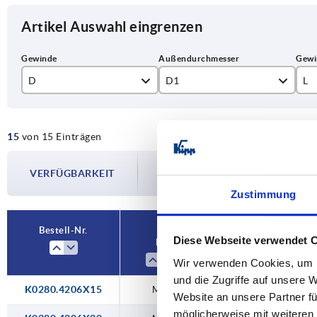
Artikel Auswahl eingrenzen
D
D1
L
M6
42,7
15
15
von 15 Einträgen
M8
47,8
16
Die Verfügbarkeiten werden in regelmä
M10
20
VERFÜGBARKEIT
Im finalen Schritt vor Abschluss Ihrer 
Versanddatum.
Zustimmung
25
30
Bestell-Nr.
Diese Webseite verwendet 
D
D1
35
Wir verwenden Cookies, um I
40
und die Zugriffe auf unsere 
K0280.4206X15
M6
42,7
Website an unsere Partner fü
50
möglicherweise mit weiteren