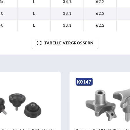
35
L
38,1
62,2
40
L
38,1
62,2
50
L
38,1
62,2
TABELLE VERGRÖSSERN
K1297