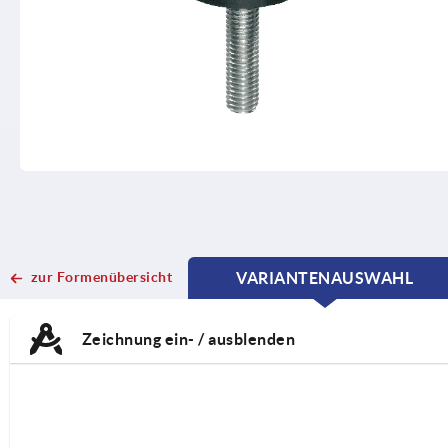
zur Formenübersicht
VARIANTENAUSWAHL
CURRENT
CURRENT
TAB:
TAB:
Zeichnung ein- / ausblenden