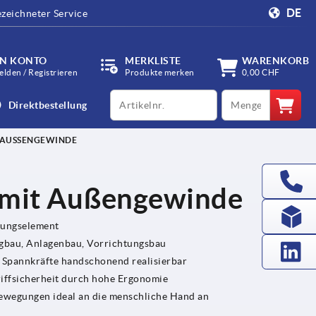
DE
zeichneter Service
IN KONTO
MERKLISTE
WARENKORB
lden / Registrieren
Produkte merken
0,00 CHF
productCode
qty
Direktbestellung
 AUSSENGEWINDE
 mit Außengewinde
gungselement
bau, Anlagenbau, Vorrichtungsbau
e Spannkräfte handschonend realisierbar
riffsicherheit durch hohe Ergonomie
fbewegungen ideal an die menschliche Hand an