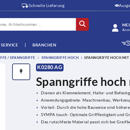
Schnelle Lieferung
Ausge
ME
Anme
SERVICE
BRANCHEN
FFE / SPANNGRIFFE
SPANNGRIFFE HOCH
SPANNGRIFFE HOCH MIT
K0280 AG
Spanngriffe hoch
Dienen als Klemmelement, Halte- und Befesti
Anwendungsgebiete: Maschinenbau, Werkzeug
Vorteil: Durch die hohe Bauweise sind höher
SYMPA touch: Optimale Grifffestigkeit und G
Das rutschfeste Material passt sich bei Grei