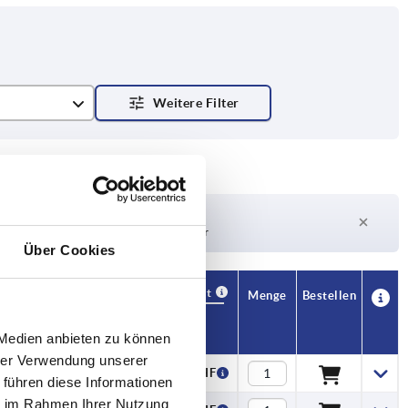
Lieferzeit auf Anfrage
Derzeit nicht auf Lager
Über Cookies
Verfügbarkeit
CAD
Menge
Bestellen
H1
Preis
 Medien anbieten zu können
hrer Verwendung unserer
4,8
2,81 CHF
 führen diese Informationen
ie im Rahmen Ihrer Nutzung