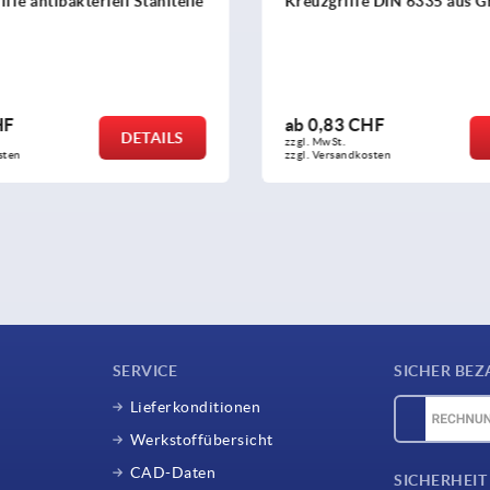
e DIN 6335 aus Grauguss
Fünfsterngriffe Kunststoff 
mit Innengewinde, Gewinde
Stahl oder Edelstahl
HF
ab
3,12 CHF
DETAILS
zzgl. MwSt.
sten
zzgl. Versandkosten
SERVICE
SICHER BEZ
Lieferkonditionen
Werkstoffübersicht
CAD-Daten
SICHERHEIT