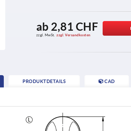
ab
2,81 CHF
zzgl. MwSt.
zzgl. Versandkosten
PRODUKTDETAILS
CAD