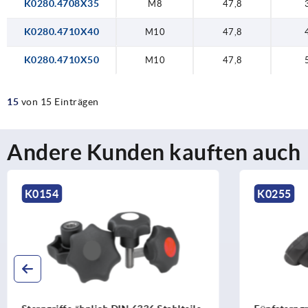
K0280.4708X35
M8
47,8
K0280.4710X40
M10
47,8
K0280.4710X50
M10
47,8
15
von 15 Einträgen
Andere Kunden kauften auch
K0255
K0147