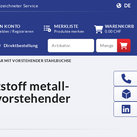
DE
zeichneter Service
IN KONTO
MERKLISTE
WARENKORB
lden / Registrieren
Produkte merken
0,00 CHF
productCode
qty
Direktbestellung
AR MIT VORSTEHENDER STAHLBUCHSE
stoff metall-
 vorstehender