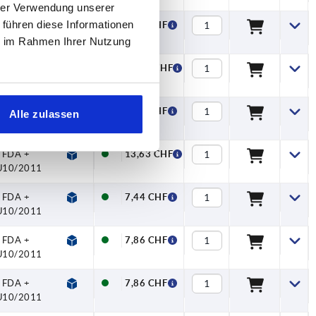
hrer Verwendung unserer
 führen diese Informationen
FDA +
7,44 CHF
U10/2011
ie im Rahmen Ihrer Nutzung
FDA +
13,63 CHF
U10/2011
FDA +
7,44 CHF
Alle zulassen
U10/2011
FDA +
13,63 CHF
U10/2011
FDA +
7,44 CHF
U10/2011
FDA +
7,86 CHF
U10/2011
FDA +
7,86 CHF
U10/2011