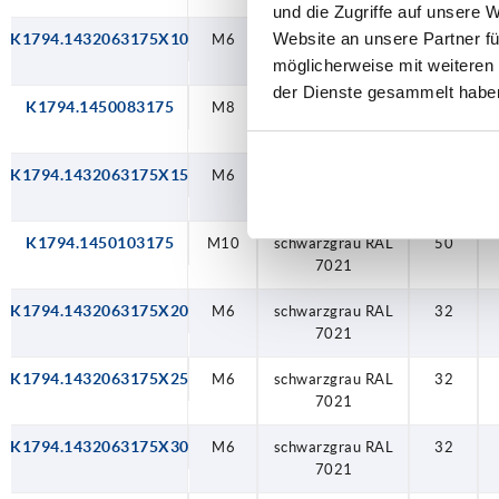
und die Zugriffe auf unsere 
Website an unsere Partner fü
K1794.1432063175X10
M6
schwarzgrau RAL
32
7021
möglicherweise mit weiteren
der Dienste gesammelt habe
K1794.1450083175
M8
schwarzgrau RAL
50
7021
K1794.1432063175X15
M6
schwarzgrau RAL
32
7021
K1794.1450103175
M10
schwarzgrau RAL
50
7021
K1794.1432063175X20
M6
schwarzgrau RAL
32
7021
K1794.1432063175X25
M6
schwarzgrau RAL
32
7021
K1794.1432063175X30
M6
schwarzgrau RAL
32
7021