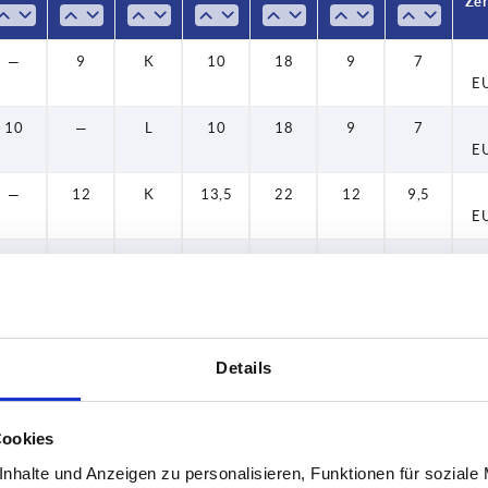
40
Zer
50
—
9
K
10
18
9
7
E
60
10
—
L
10
18
9
7
E
—
12
K
13,5
22
12
9,5
E
15
—
L
10
18
9
7
E
—
12
K
13,5
26
14
10
E
Details
20
—
L
10
18
9
7
E
Cookies
—
12
K
13,5
26
14
10
nhalte und Anzeigen zu personalisieren, Funktionen für soziale
E