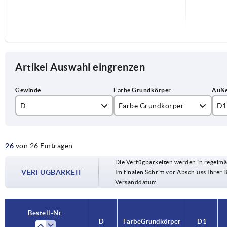
Artikel Auswahl eingrenzen
D
Farbe Grundkörper
D1
M5
schwarzgrau RAL 7021
25
26
von 26 Einträgen
M6
32
Die Verfügbarkeiten werden in regelmä
M8
40
VERFÜGBARKEIT
Im finalen Schritt vor Abschluss Ihrer 
Versanddatum.
M10
50
Bestell-Nr.
D
Farbe Grundkörper
D1