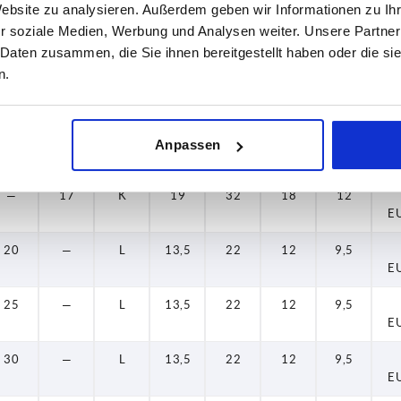
Website zu analysieren. Außerdem geben wir Informationen zu I
r soziale Medien, Werbung und Analysen weiter. Unsere Partner
10
—
L
13,5
22
12
9,5
E
 Daten zusammen, die Sie ihnen bereitgestellt haben oder die s
n.
—
17
K
19
32
18
12
E
15
—
L
13,5
22
12
9,5
Anpassen
E
—
17
K
19
32
18
12
E
20
—
L
13,5
22
12
9,5
E
25
—
L
13,5
22
12
9,5
E
30
—
L
13,5
22
12
9,5
E