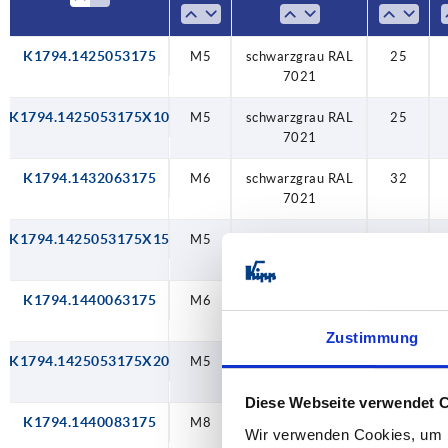
K1794.1425053175
M5
schwarzgrau RAL
25
7021
K1794.1425053175X10
M5
schwarzgrau RAL
25
7021
K1794.1432063175
M6
schwarzgrau RAL
32
7021
K1794.1425053175X15
M5
schwarzgrau RAL
25
7021
K1794.1440063175
M6
schwarzgrau RAL
40
7021
Zustimmung
K1794.1425053175X20
M5
schwarzgrau RAL
25
7021
Diese Webseite verwendet 
K1794.1440083175
M8
schwarzgrau RAL
40
Wir verwenden Cookies, um I
7021