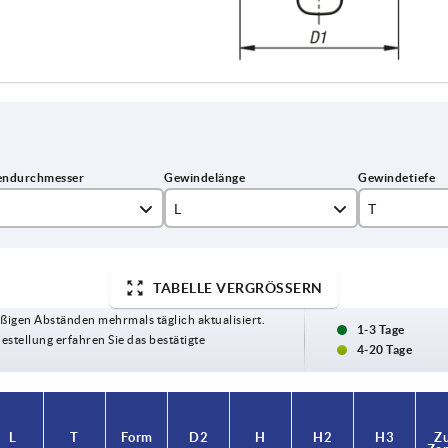
L
T
10
9
TABELLE VERGRÖSSERN
15
12
ßigen Abständen mehrmals täglich aktualisiert.
20
17
1-3 Tage
Bestellung erfahren Sie das bestätigte
4-20 Tage
25
30
L
T
Form
D2
H
H2
H3
Zu