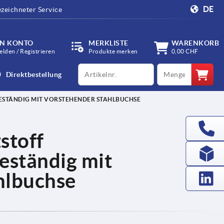
DE
zeichneter Service
IN KONTO
MERKLISTE
WARENKORB
lden / Registrieren
Produkte merken
0,00 CHF
productCode
qty
Direktbestellung
STÄNDIG MIT VORSTEHENDER STAHLBUCHSE
stoff
eständig mit
hlbuchse