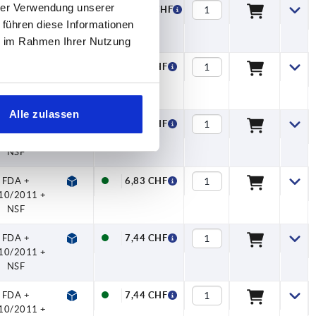
hrer Verwendung unserer
FDA +
13,63 CHF
10/2011 +
 führen diese Informationen
NSF
ie im Rahmen Ihrer Nutzung
FDA +
6,83 CHF
10/2011 +
NSF
Alle zulassen
FDA +
6,83 CHF
10/2011 +
NSF
FDA +
6,83 CHF
10/2011 +
NSF
FDA +
7,44 CHF
10/2011 +
NSF
FDA +
7,44 CHF
10/2011 +