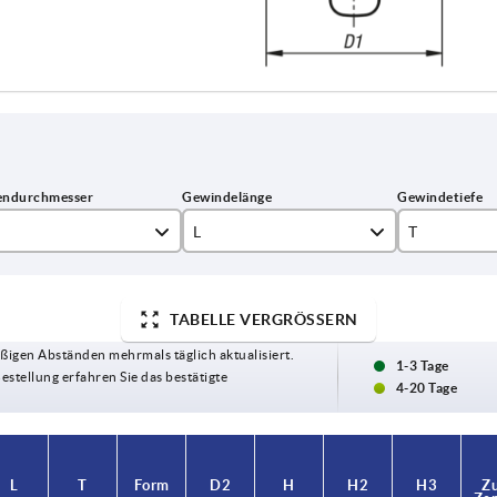
L
T
10
9
TABELLE VERGRÖSSERN
15
12
ßigen Abständen mehrmals täglich aktualisiert.
20
17
1-3 Tage
Bestellung erfahren Sie das bestätigte
4-20 Tage
25
30
L
T
Form
D2
H
H2
H3
Zu