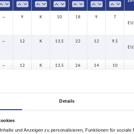
40
Zer
50
—
9
K
10
18
9
7
EU
60
—
12
K
13,5
22
12
9,5
EU
—
12
K
13,5
26
14
10
EU
—
12
K
13,5
26
14
10
EU
Details
—
17
K
19
32
18
12
EU
Cookies
nhalte und Anzeigen zu personalisieren, Funktionen für soziale