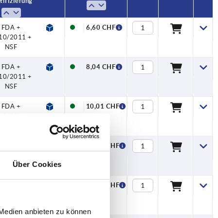
tifizierung
FDA +
6,60 CHF
10/2011 +
NSF
FDA +
8,04 CHF
10/2011 +
NSF
FDA +
10,01 CHF
10/2011 +
NSF
FDA +
10,01 CHF
10/2011 +
Über Cookies
NSF
FDA +
13,63 CHF
10/2011 +
NSF
 Medien anbieten zu können