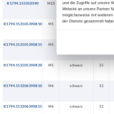
und die Zugriffe auf unsere 
K1794.155010390
M10
schwarz
50
Website an unsere Partner fü
möglicherweise mit weiteren
der Dienste gesammelt habe
K1794.152505390X10
M5
schwarz
25
K1794.152505390X15
M5
schwarz
25
K1794.152505390X20
M5
schwarz
25
K1794.153206390X10
M6
schwarz
32
K1794.153206390X15
M6
schwarz
32