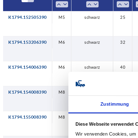
K1794.152505390
M5
schwarz
25
K1794.153206390
M6
schwarz
32
K1794.154006390
M6
schwarz
40
K1794.154008390
M8
schwarz
40
Zustimmung
K1794.155008390
M8
schwarz
50
Diese Webseite verwendet 
Wir verwenden Cookies, um I