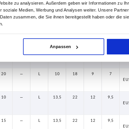
Website zu analysieren. Außerdem geben wir Informationen zu I
—
17
K
19
32
18
12
EU
r soziale Medien, Werbung und Analysen weiter. Unsere Partner
 Daten zusammen, die Sie ihnen bereitgestellt haben oder die s
n.
10
—
L
10
18
9
7
EU
Anpassen
15
—
L
10
18
9
7
EU
20
—
L
10
18
9
7
EU
10
—
L
13,5
22
12
9,5
EU
15
—
L
13,5
22
12
9,5
EU