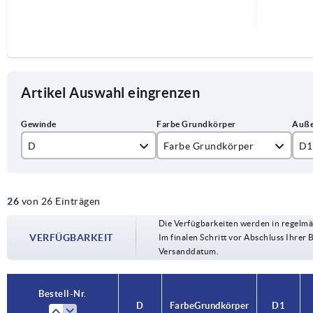
Artikel Auswahl eingrenzen
D
Farbe Grundkörper
D1
M5
schwarz
25
26
von 26 Einträgen
M6
32
Die Verfügbarkeiten werden in regelmä
M8
40
VERFÜGBARKEIT
Im finalen Schritt vor Abschluss Ihrer 
Versanddatum.
M10
50
Bestell-Nr.
D
Farbe Grundkörper
D1