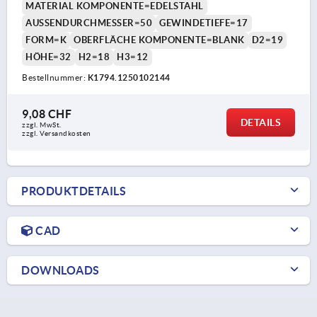
MATERIAL KOMPONENTE=EDELSTAHL
AUSSENDURCHMESSER=50
GEWINDETIEFE=17
FORM=K
OBERFLÄCHE KOMPONENTE=BLANK
D2=19
HÖHE=32
H2=18
H3=12
Bestellnummer:
K1794.1250102144
9,08 CHF
DETAILS
zzgl. MwSt.
zzgl. Versandkosten
PRODUKTDETAILS
CAD
DOWNLOADS