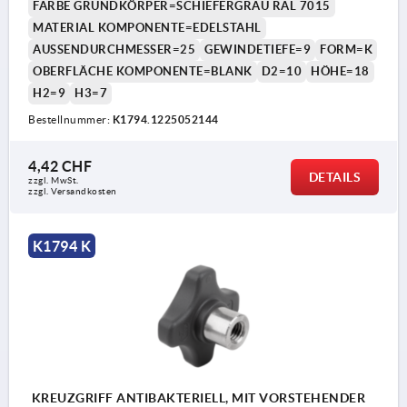
FARBE GRUNDKÖRPER=SCHIEFERGRAU RAL 7015
MATERIAL KOMPONENTE=EDELSTAHL
AUSSENDURCHMESSER=25
GEWINDETIEFE=9
FORM=K
OBERFLÄCHE KOMPONENTE=BLANK
D2=10
HÖHE=18
H2=9
H3=7
Bestellnummer:
K1794.1225052144
4,42 CHF
DETAILS
zzgl. MwSt.
zzgl. Versandkosten
K1794 K
KREUZGRIFF ANTIBAKTERIELL, MIT VORSTEHENDER