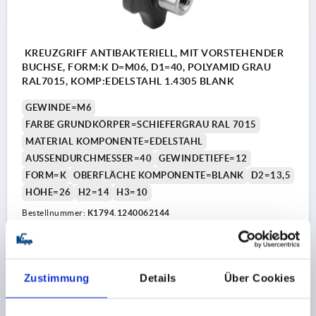
KREUZGRIFF ANTIBAKTERIELL, MIT VORSTEHENDER
BUCHSE, FORM:K D=M06, D1=40, POLYAMID GRAU
RAL7015, KOMP:EDELSTAHL 1.4305 BLANK
GEWINDE=M6
FARBE GRUNDKÖRPER=SCHIEFERGRAU RAL 7015
MATERIAL KOMPONENTE=EDELSTAHL
AUSSENDURCHMESSER=40
GEWINDETIEFE=12
FORM=K
OBERFLÄCHE KOMPONENTE=BLANK
D2=13,5
HÖHE=26
H2=14
H3=10
Bestellnummer:
K1794.1240062144
6,70 CHF
DETAILS
zzgl. MwSt.
zzgl. Versandkosten
Zustimmung
Details
Über Cookies
K1794 K