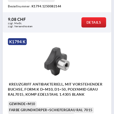
Bestellnummer:
K1794.1250082144
9,08 CHF
DETAILS
zzgl. MwSt.
zzgl. Versandkosten
K1794 K
KREUZGRIFF ANTIBAKTERIELL, MIT VORSTEHENDER
BUCHSE, FORM:K D=M10, D1=50, POLYAMID GRAU
RAL7015, KOMP:EDELSTAHL 1.4305 BLANK
GEWINDE=M10
FARBE GRUNDKÖRPER=SCHIEFERGRAU RAL 7015