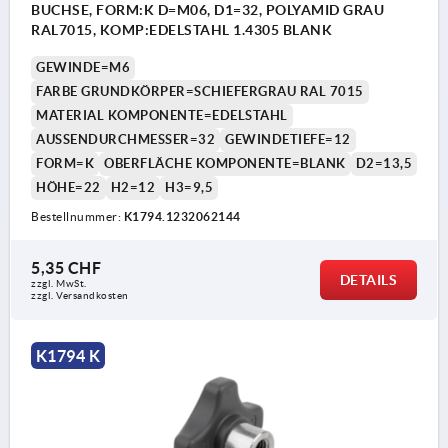
BUCHSE, FORM:K D=M06, D1=32, POLYAMID GRAU
RAL7015, KOMP:EDELSTAHL 1.4305 BLANK
GEWINDE=M6
FARBE GRUNDKÖRPER=SCHIEFERGRAU RAL 7015
MATERIAL KOMPONENTE=EDELSTAHL
AUSSENDURCHMESSER=32
GEWINDETIEFE=12
FORM=K
OBERFLÄCHE KOMPONENTE=BLANK
D2=13,5
HÖHE=22
H2=12
H3=9,5
Bestellnummer:
K1794.1232062144
5,35 CHF
DETAILS
zzgl. MwSt.
zzgl. Versandkosten
K1794 K