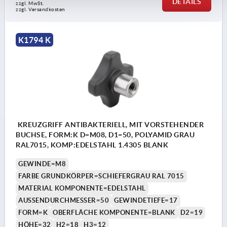
DETAILS
zzgl. MwSt.
zzgl. Versandkosten
K1794 K
KREUZGRIFF ANTIBAKTERIELL, MIT VORSTEHENDER
BUCHSE, FORM:K D=M08, D1=50, POLYAMID GRAU
RAL7015, KOMP:EDELSTAHL 1.4305 BLANK
GEWINDE=M8
FARBE GRUNDKÖRPER=SCHIEFERGRAU RAL 7015
MATERIAL KOMPONENTE=EDELSTAHL
AUSSENDURCHMESSER=50
GEWINDETIEFE=17
FORM=K
OBERFLÄCHE KOMPONENTE=BLANK
D2=19
HÖHE=32
H2=18
H3=12