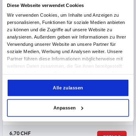
Diese Webseite verwendet Cookies
Wir verwenden Cookies, um Inhalte und Anzeigen zu
personalisieren, Funktionen für soziale Medien anbieten
zu können und die Zugriffe auf unsere Website zu
analysieren. Außerdem geben wir Informationen zu Ihrer
Verwendung unserer Website an unsere Partner für
KREUZGRIFF ANTIBAKTERIELL, MIT VORSTEHENDER
soziale Medien, Werbung und Analysen weiter. Unsere
BUCHSE, FORM:K D=M08, D1=40, POLYAMID GRAU
Partner führen diese Informationen möglicherweise mit
RAL7015, KOMP:EDELSTAHL 1.4305 BLANK
weiteren Daten zusammen, die Sie ihnen bereitgestellt
GEWINDE=M8
haben oder die sie im Rahmen Ihrer Nutzung der Dienste
FARBE GRUNDKÖRPER=SCHIEFERGRAU RAL 7015
gesammelt haben.
MATERIAL KOMPONENTE=EDELSTAHL
Alle zulassen
AUSSENDURCHMESSER=40
GEWINDETIEFE=12
FORM=K
OBERFLÄCHE KOMPONENTE=BLANK
D2=13,5
Anpassen
HÖHE=26
H2=14
H3=10
Bestellnummer:
K1794.1240082144
6,70 CHF