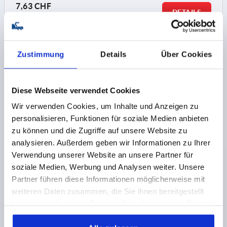
7,63 CHF
DETAILS
zzgl. MwSt.
zzgl. Versandkosten
K0148
Zustimmung
Details
Über Cookies
Diese Webseite verwendet Cookies
Wir verwenden Cookies, um Inhalte und Anzeigen zu
personalisieren, Funktionen für soziale Medien anbieten
zu können und die Zugriffe auf unsere Website zu
KREUZGRIFF ÄHNLICH DIN6335, D1=25, D=5, H=16,
analysieren. Außerdem geben wir Informationen zu Ihrer
FORM:G, DUROPLAST SCHWARZ HOCHGLANZPOLIERT
Verwendung unserer Website an unsere Partner für
GEWINDE=5
AUSSENDURCHMESSER=25
soziale Medien, Werbung und Analysen weiter. Unsere
GEWINDETIEFE=12
FORM=G
D8=12
HÖHE=16
H3=8
Partner führen diese Informationen möglicherweise mit
weiteren Daten zusammen, die Sie ihnen bereitgestellt
Bestellnummer:
K0148.405
haben oder die sie im Rahmen Ihrer Nutzung der Dienste
gesammelt haben.
0,46 CHF
DETAILS
zzgl. MwSt.