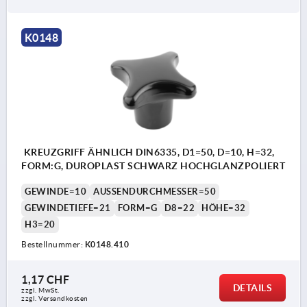
K0148
KREUZGRIFF ÄHNLICH DIN6335, D1=50, D=10, H=32,
FORM:G, DUROPLAST SCHWARZ HOCHGLANZPOLIERT
GEWINDE=10
AUSSENDURCHMESSER=50
GEWINDETIEFE=21
FORM=G
D8=22
HÖHE=32
H3=20
Bestellnummer:
K0148.410
1,17 CHF
DETAILS
zzgl. MwSt.
zzgl. Versandkosten