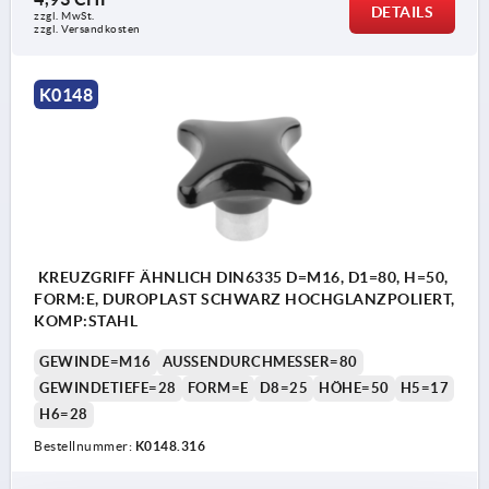
DETAILS
zzgl. MwSt.
zzgl. Versandkosten
K0148
KREUZGRIFF ÄHNLICH DIN6335 D=M16, D1=80, H=50,
FORM:E, DUROPLAST SCHWARZ HOCHGLANZPOLIERT,
KOMP:STAHL
GEWINDE=M16
AUSSENDURCHMESSER=80
GEWINDETIEFE=28
FORM=E
D8=25
HÖHE=50
H5=17
H6=28
Bestellnummer:
K0148.316