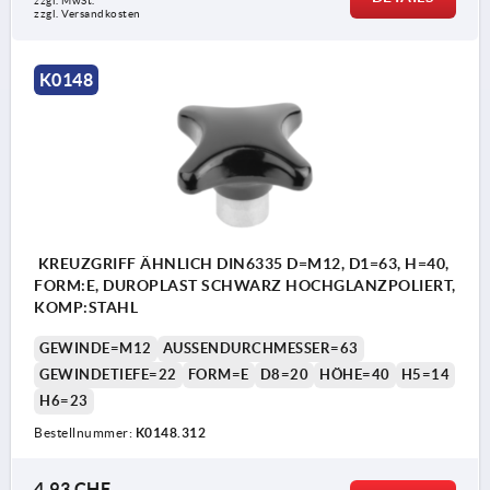
zzgl. MwSt.
zzgl. Versandkosten
K0148
KREUZGRIFF ÄHNLICH DIN6335 D=M12, D1=63, H=40,
FORM:E, DUROPLAST SCHWARZ HOCHGLANZPOLIERT,
KOMP:STAHL
GEWINDE=M12
AUSSENDURCHMESSER=63
GEWINDETIEFE=22
FORM=E
D8=20
HÖHE=40
H5=14
H6=23
Bestellnummer:
K0148.312
4,93 CHF