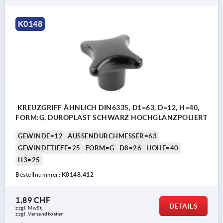
K0148
KREUZGRIFF ÄHNLICH DIN6335, D1=63, D=12, H=40,
FORM:G, DUROPLAST SCHWARZ HOCHGLANZPOLIERT
GEWINDE=12
AUSSENDURCHMESSER=63
GEWINDETIEFE=25
FORM=G
D8=26
HÖHE=40
H3=25
Bestellnummer:
K0148.412
1,89 CHF
DETAILS
zzgl. MwSt.
zzgl. Versandkosten