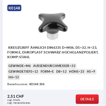
K0148
KREUZGRIFF ÄHNLICH DIN6335 D=M06, D1=32, H=23,
FORM:E, DUROPLAST SCHWARZ HOCHGLANZPOLIERT,
KOMP:STAHL
GEWINDE=M6
AUSSENDURCHMESSER=32
GEWINDETIEFE=12
FORM=E
D8=12
HÖHE=23
H5=9
H6=12
Bestellnummer:
K0148.306
2,51 CHF
DETAILS
zzgl. MwSt.
Form E: vorstehende Stahlbuchse
zzgl. Versandkosten