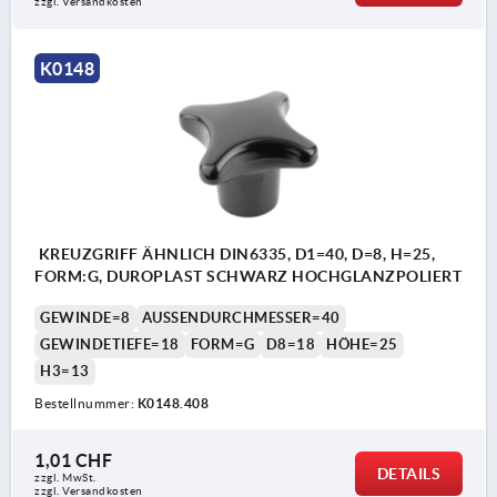
zzgl. Versandkosten
K0148
KREUZGRIFF ÄHNLICH DIN6335, D1=40, D=8, H=25,
FORM:G, DUROPLAST SCHWARZ HOCHGLANZPOLIERT
GEWINDE=8
AUSSENDURCHMESSER=40
GEWINDETIEFE=18
FORM=G
D8=18
HÖHE=25
H3=13
Bestellnummer:
K0148.408
1,01 CHF
DETAILS
zzgl. MwSt.
zzgl. Versandkosten