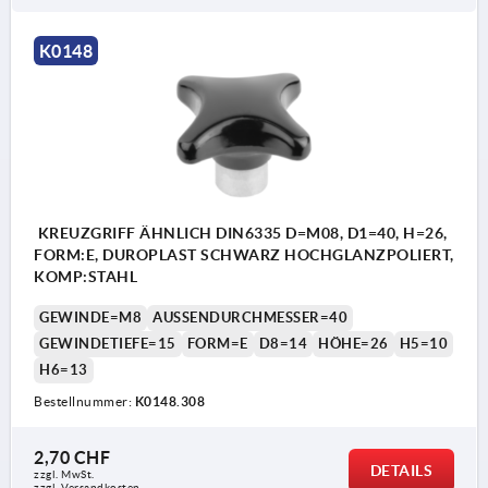
Form G: Sackloch
K0148
Form K: Gewindebuchse
Form L: Außengewinde
KREUZGRIFF ÄHNLICH DIN6335 D=M08, D1=40, H=26,
FORM:E, DUROPLAST SCHWARZ HOCHGLANZPOLIERT,
KOMP:STAHL
GEWINDE=M8
AUSSENDURCHMESSER=40
GEWINDETIEFE=15
FORM=E
D8=14
HÖHE=26
H5=10
H6=13
Bestellnummer:
K0148.308
2,70 CHF
DETAILS
zzgl. MwSt.
zzgl. Versandkosten