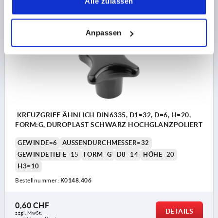
Alle zulassen
zzgl. Versandkosten
Anpassen
K0148
KREUZGRIFF ÄHNLICH DIN6335, D1=32, D=6, H=20,
FORM:G, DUROPLAST SCHWARZ HOCHGLANZPOLIERT
GEWINDE=6
AUSSENDURCHMESSER=32
GEWINDETIEFE=15
FORM=G
D8=14
HÖHE=20
H3=10
Bestellnummer:
K0148.406
0,60 CHF
DETAILS
zzgl. MwSt.