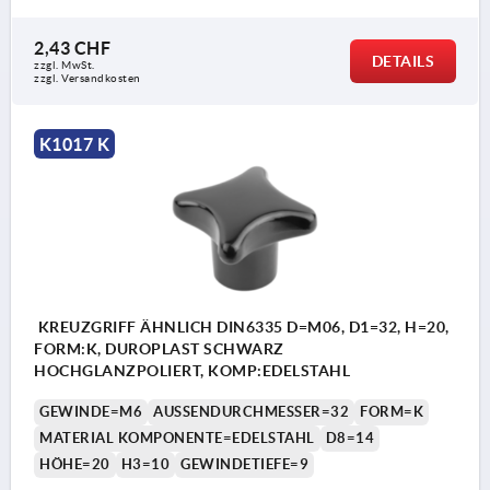
2,43 CHF
DETAILS
zzgl. MwSt.
zzgl. Versandkosten
K1017 K
KREUZGRIFF ÄHNLICH DIN6335 D=M06, D1=32, H=20,
FORM:K, DUROPLAST SCHWARZ
HOCHGLANZPOLIERT, KOMP:EDELSTAHL
GEWINDE=M6
AUSSENDURCHMESSER=32
FORM=K
MATERIAL KOMPONENTE=EDELSTAHL
D8=14
HÖHE=20
H3=10
GEWINDETIEFE=9