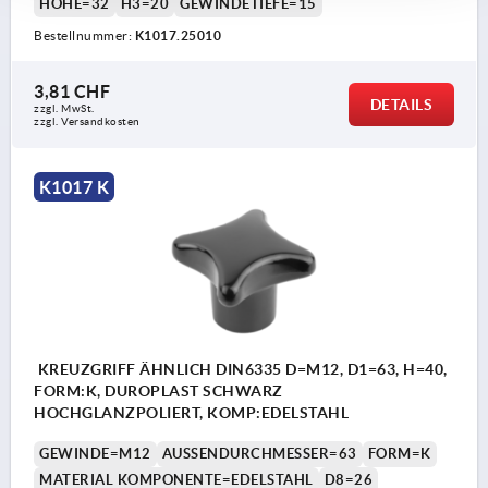
HÖHE=32
H3=20
GEWINDETIEFE=15
Bestellnummer:
K1017.25010
3,81 CHF
DETAILS
zzgl. MwSt.
zzgl. Versandkosten
K1017 K
KREUZGRIFF ÄHNLICH DIN6335 D=M12, D1=63, H=40,
FORM:K, DUROPLAST SCHWARZ
HOCHGLANZPOLIERT, KOMP:EDELSTAHL
GEWINDE=M12
AUSSENDURCHMESSER=63
FORM=K
MATERIAL KOMPONENTE=EDELSTAHL
D8=26