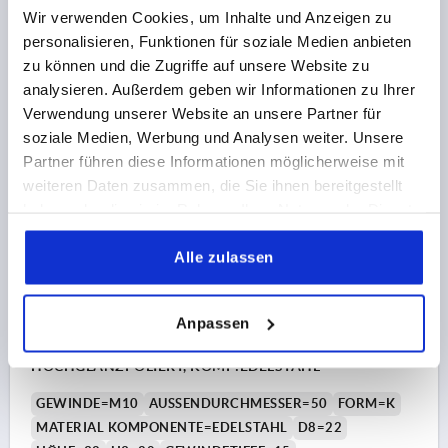
Wir verwenden Cookies, um Inhalte und Anzeigen zu
Bestellnummer:
K1017.24008
personalisieren, Funktionen für soziale Medien anbieten
zu können und die Zugriffe auf unsere Website zu
3,12 CHF
DETAILS
analysieren. Außerdem geben wir Informationen zu Ihrer
zzgl. MwSt.
zzgl. Versandkosten
Verwendung unserer Website an unsere Partner für
soziale Medien, Werbung und Analysen weiter. Unsere
K1017 K
Partner führen diese Informationen möglicherweise mit
weiteren Daten zusammen, die Sie ihnen bereitgestellt
haben oder die sie im Rahmen Ihrer Nutzung der Dienste
gesammelt haben.
Alle zulassen
Anpassen
KREUZGRIFF ÄHNLICH DIN6335 D=M10, D1=50, H=32,
FORM:K, DUROPLAST SCHWARZ
HOCHGLANZPOLIERT, KOMP:EDELSTAHL
GEWINDE=M10
AUSSENDURCHMESSER=50
FORM=K
MATERIAL KOMPONENTE=EDELSTAHL
D8=22