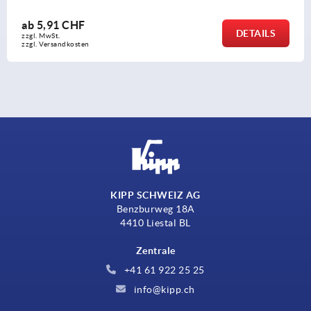
ab
3,27 CHF
DETAILS
zzgl. MwSt.
zzgl. Versandkosten
KIPP SCHWEIZ AG
Benzburweg 18A
4410 Liestal BL
Zentrale
+41 61 922 25 25
info@kipp.ch