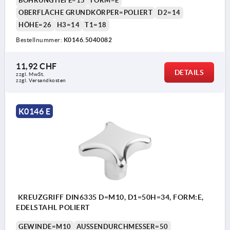
BOHRUNGTIEFE=15
FORM=E
OBERFLÄCHE GRUNDKÖRPER=POLIERT
D2=14
HÖHE=26
H3=14
T1=18
Bestellnummer:
K0146.5040082
11,92 CHF
DETAILS
zzgl. MwSt.
zzgl. Versandkosten
K0146 E
KREUZGRIFF DIN6335 D=M10, D1=50H=34, FORM:E,
EDELSTAHL POLIERT
GEWINDE=M10
AUSSENDURCHMESSER=50