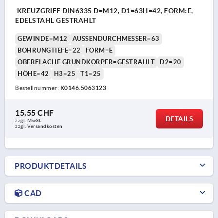
KREUZGRIFF DIN6335 D=M12, D1=63H=42, FORM:E,
EDELSTAHL GESTRAHLT
GEWINDE=M12
AUSSENDURCHMESSER=63
BOHRUNGTIEFE=22
FORM=E
OBERFLÄCHE GRUNDKÖRPER=GESTRAHLT
D2=20
HÖHE=42
H3=25
T1=25
Bestellnummer:
K0146.5063123
15,55 CHF
DETAILS
zzgl. MwSt.
zzgl. Versandkosten
PRODUKTDETAILS
CAD