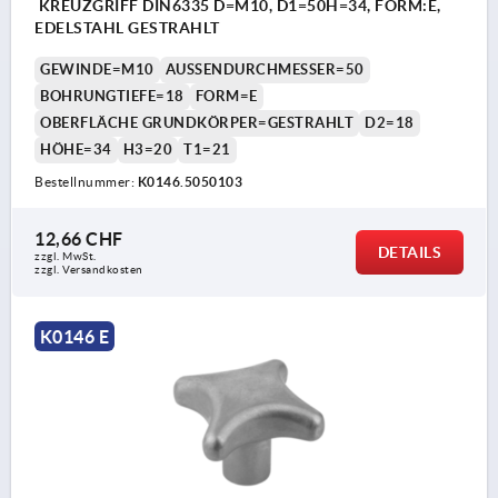
KREUZGRIFF DIN6335 D=M10, D1=50H=34, FORM:E,
EDELSTAHL GESTRAHLT
GEWINDE=M10
AUSSENDURCHMESSER=50
BOHRUNGTIEFE=18
FORM=E
OBERFLÄCHE GRUNDKÖRPER=GESTRAHLT
D2=18
HÖHE=34
H3=20
T1=21
Bestellnummer:
K0146.5050103
12,66 CHF
DETAILS
zzgl. MwSt.
zzgl. Versandkosten
K0146 E