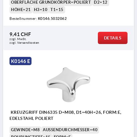
OBERFLÄCHE GRUNDKÖRPER=POLIERT
D2=12
HÖHE=21
H3=10
T1=15
Bestellnummer:
K0146.5032062
9,41 CHF
DETAILS
zzgl. MwSt.
zzgl. Versandkosten
K0146 E
KREUZGRIFF DIN6335 D=M08, D1=40H=26, FORM:E,
EDELSTAHL POLIERT
GEWINDE=M8
AUSSENDURCHMESSER=40