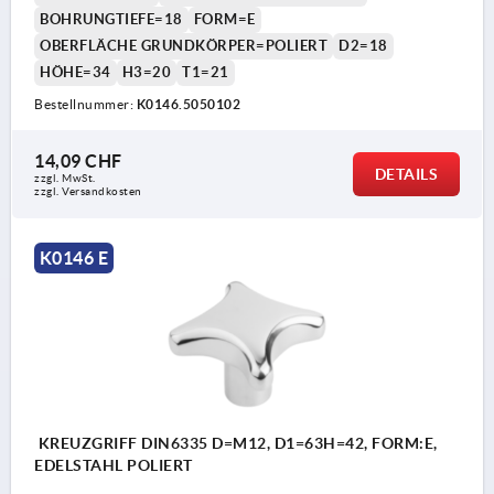
BOHRUNGTIEFE=18
FORM=E
OBERFLÄCHE GRUNDKÖRPER=POLIERT
D2=18
HÖHE=34
H3=20
T1=21
Bestellnummer:
K0146.5050102
14,09 CHF
DETAILS
zzgl. MwSt.
zzgl. Versandkosten
K0146 E
KREUZGRIFF DIN6335 D=M12, D1=63H=42, FORM:E,
EDELSTAHL POLIERT