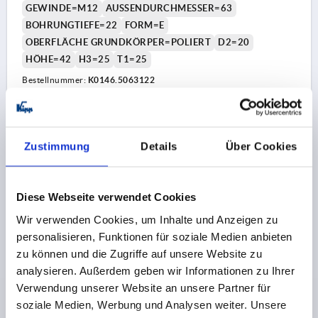
GEWINDE=M12
AUSSENDURCHMESSER=63
BOHRUNGTIEFE=22
FORM=E
OBERFLÄCHE GRUNDKÖRPER=POLIERT
D2=20
HÖHE=42
H3=25
T1=25
Bestellnummer:
K0146.5063122
17,30 CHF
DETAILS
zzgl. MwSt.
zzgl. Versandkosten
Zustimmung
Details
Über Cookies
K0146 E
Diese Webseite verwendet Cookies
Wir verwenden Cookies, um Inhalte und Anzeigen zu
personalisieren, Funktionen für soziale Medien anbieten
zu können und die Zugriffe auf unsere Website zu
analysieren. Außerdem geben wir Informationen zu Ihrer
Verwendung unserer Website an unsere Partner für
KREUZGRIFF DIN6335 D=M06, D1=32H=21, FORM:E,
soziale Medien, Werbung und Analysen weiter. Unsere
EDELSTAHL GESTRAHLT