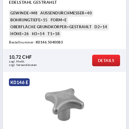
EDELSTAHL GESTRAHLT
GEWINDE=M8
AUSSENDURCHMESSER=40
BOHRUNGTIEFE=15
FORM=E
OBERFLÄCHE GRUNDKÖRPER=GESTRAHLT
D2=14
HÖHE=26
H3=14
T1=18
Bestellnummer:
K0146.5040083
10,72 CHF
DETAILS
zzgl. MwSt.
zzgl. Versandkosten
K0146 E