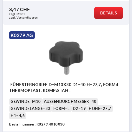
3,47 CHF
DETAILS
zzgl. MwSt.
zzgl. Versandkosten
K0279 AG
FÜNFSTERNGRIFF D=M10X30 D1=40 H=27,7, FORM:L
THERMOPLAST, KOMP:STAHL
GEWINDE=M10
AUSSENDURCHMESSER=40
GEWINDELÄNGE=30
FORM=L
D2=19
HÖHE=27,7
H1=4,6
Bestellnummer:
K0279.4010X30