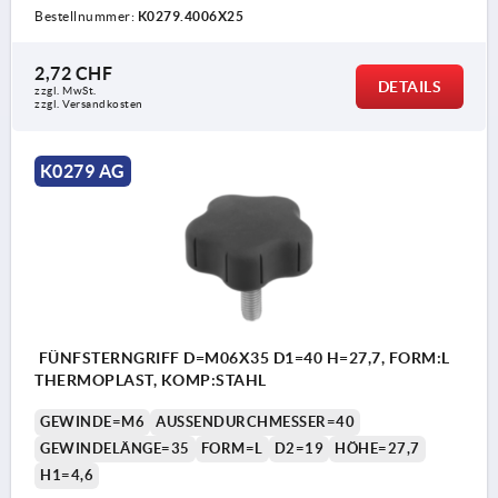
Bestellnummer:
K0279.4006X25
2,72 CHF
DETAILS
zzgl. MwSt.
zzgl. Versandkosten
K0279 AG
FÜNFSTERNGRIFF D=M06X35 D1=40 H=27,7, FORM:L
THERMOPLAST, KOMP:STAHL
GEWINDE=M6
AUSSENDURCHMESSER=40
GEWINDELÄNGE=35
FORM=L
D2=19
HÖHE=27,7
H1=4,6