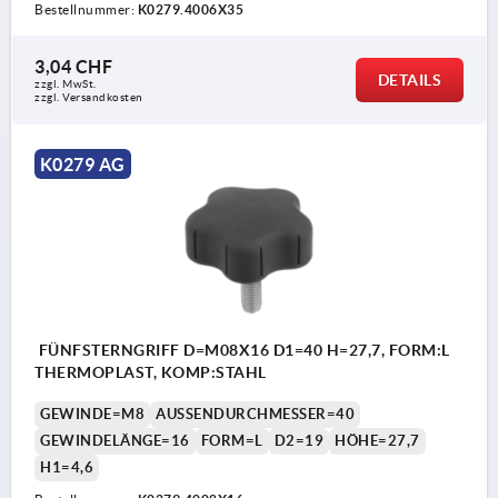
Bestellnummer:
K0279.4006X35
3,04 CHF
DETAILS
zzgl. MwSt.
zzgl. Versandkosten
K0279 AG
FÜNFSTERNGRIFF D=M08X16 D1=40 H=27,7, FORM:L
THERMOPLAST, KOMP:STAHL
GEWINDE=M8
AUSSENDURCHMESSER=40
GEWINDELÄNGE=16
FORM=L
D2=19
HÖHE=27,7
H1=4,6