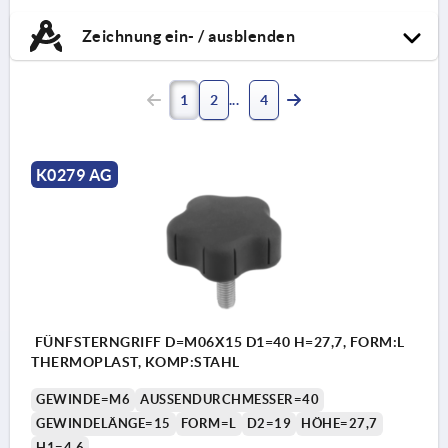
Zeichnung ein- / ausblenden
1
2
4
K0279 AG
FÜNFSTERNGRIFF D=M06X15 D1=40 H=27,7, FORM:L
THERMOPLAST, KOMP:STAHL
GEWINDE=M6
AUSSENDURCHMESSER=40
GEWINDELÄNGE=15
FORM=L
D2=19
HÖHE=27,7
H1=4,6