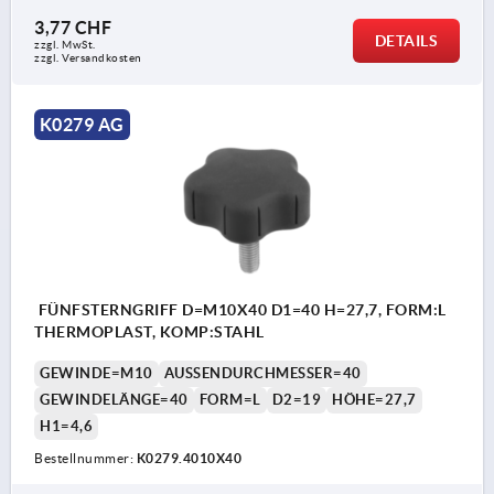
3,77 CHF
DETAILS
zzgl. MwSt.
zzgl. Versandkosten
K0279 AG
FÜNFSTERNGRIFF D=M10X40 D1=40 H=27,7, FORM:L
THERMOPLAST, KOMP:STAHL
GEWINDE=M10
AUSSENDURCHMESSER=40
GEWINDELÄNGE=40
FORM=L
D2=19
HÖHE=27,7
H1=4,6
Bestellnummer:
K0279.4010X40