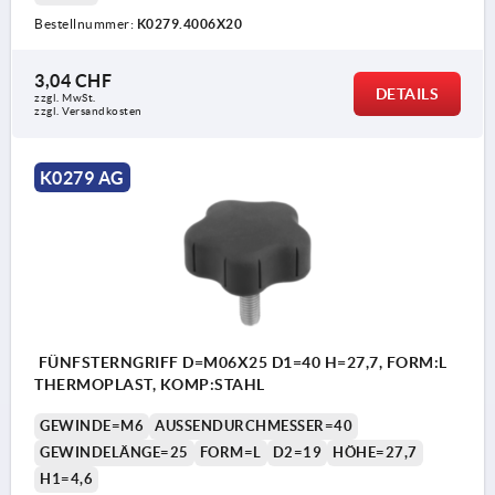
Bestellnummer:
K0279.4006X20
3,04 CHF
DETAILS
zzgl. MwSt.
zzgl. Versandkosten
K0279 AG
FÜNFSTERNGRIFF D=M06X25 D1=40 H=27,7, FORM:L
THERMOPLAST, KOMP:STAHL
GEWINDE=M6
AUSSENDURCHMESSER=40
GEWINDELÄNGE=25
FORM=L
D2=19
HÖHE=27,7
H1=4,6