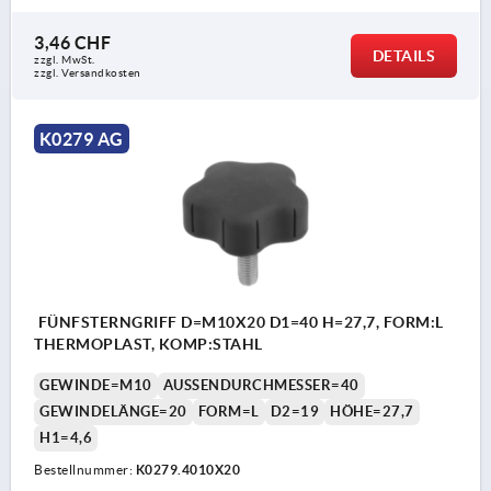
3,46 CHF
DETAILS
zzgl. MwSt.
zzgl. Versandkosten
K0279 AG
FÜNFSTERNGRIFF D=M10X20 D1=40 H=27,7, FORM:L
THERMOPLAST, KOMP:STAHL
GEWINDE=M10
AUSSENDURCHMESSER=40
GEWINDELÄNGE=20
FORM=L
D2=19
HÖHE=27,7
H1=4,6
Bestellnummer:
K0279.4010X20