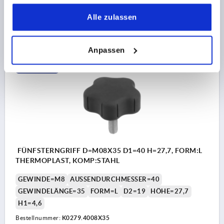
gesammelt haben.
Alle zulassen
2,96 CHF
DETAILS
zzgl. MwSt.
zzgl. Versandkosten
Anpassen
K0279 AG
FÜNFSTERNGRIFF D=M08X35 D1=40 H=27,7, FORM:L
THERMOPLAST, KOMP:STAHL
GEWINDE=M8
AUSSENDURCHMESSER=40
GEWINDELÄNGE=35
FORM=L
D2=19
HÖHE=27,7
H1=4,6
Bestellnummer:
K0279.4008X35