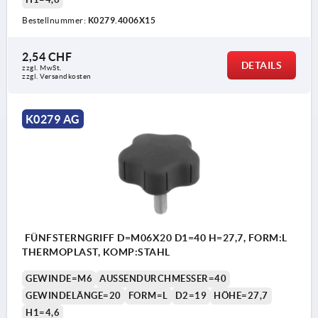
Bestellnummer:
K0279.4006X15
2,54 CHF
DETAILS
zzgl. MwSt.
zzgl. Versandkosten
K0279 AG
FÜNFSTERNGRIFF D=M06X20 D1=40 H=27,7, FORM:L
THERMOPLAST, KOMP:STAHL
GEWINDE=M6
AUSSENDURCHMESSER=40
GEWINDELÄNGE=20
FORM=L
D2=19
HÖHE=27,7
H1=4,6