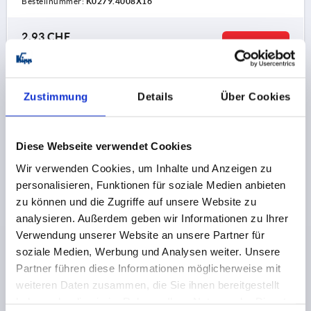
Bestellnummer:
K0279.4008X16
2,93 CHF
DETAILS
zzgl. MwSt.
zzgl. Versandkosten
Zustimmung
Details
Über Cookies
K0279 AG
Diese Webseite verwendet Cookies
Wir verwenden Cookies, um Inhalte und Anzeigen zu
personalisieren, Funktionen für soziale Medien anbieten
zu können und die Zugriffe auf unsere Website zu
FÜNFSTERNGRIFF D=M08X25 D1=40 H=27,7, FORM:L
analysieren. Außerdem geben wir Informationen zu Ihrer
THERMOPLAST, KOMP:STAHL
Verwendung unserer Website an unsere Partner für
soziale Medien, Werbung und Analysen weiter. Unsere
GEWINDE=M8
AUSSENDURCHMESSER=40
Partner führen diese Informationen möglicherweise mit
GEWINDELÄNGE=25
FORM=L
D2=19
HÖHE=27,7
weiteren Daten zusammen, die Sie ihnen bereitgestellt
H1=4,6
haben oder die sie im Rahmen Ihrer Nutzung der Dienste
Bestellnummer:
K0279.4008X25