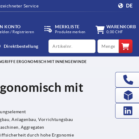
DE
zeichneter Service
IN KONTO
MERKLISTE
WARENKORB
lden / Registrieren
Produkte merken
0,00 CHF
productCode
qty
Direktbestellung
NGRIFFE ERGONOMISCH MIT INNENGEWINDE
ergonomisch mit
gungselement
bau, Anlagenbau, Vorrichtungsbau
Maschinen, Aggregaten
riffsicherheit durch hohe Ergonomie