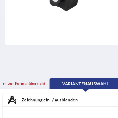
zur Formenübersicht
VARIANTENAUSWAHL
CURRENT
CURRENT
TAB:
TAB:
Zeichnung ein- / ausblenden