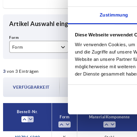
Zustimmung
Artikel Auswahl eingrenzen
Diese Webseite verwendet 
Wir verwenden Cookies, um I
Form
Material Komponente
D
und die Zugriffe auf unsere 
Website an unsere Partner fü
K
Edelstahl
M
möglicherweise mit weiteren
3
von 3 Einträgen
Stahl
M1
der Dienste gesammelt habe
Die Verfügbarkeiten werden in regelmä
VERFÜGBARKEIT
Im finalen Schritt vor Abschluss Ihrer 
Versanddatum.
Bestell-Nr.
Form
Material Komponente