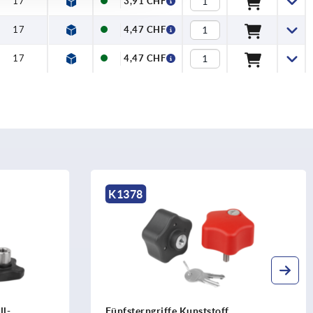
17
3,91 CHF
17
4,47 CHF
17
4,47 CHF
K1514
stoff
Sterngriffe Kunststoff mit vorstehend