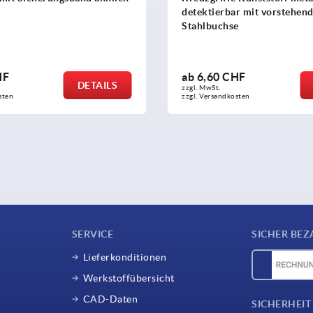
tierbar mit vorstehender
abschließbar
lbuchse
,60 CHF
ab
21,03 CHF
DETAILS
wSt.
zzgl. MwSt.
Versandkosten
zzgl. Versandkosten
SERVICE
SICHER BEZ
Lieferkonditionen
Werkstoffübersicht
CAD-Daten
SICHERHEIT