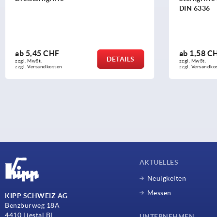
DIN 6336
detek
Stah
ab
1,58 CHF
ab
6
DETAILS
zzgl. MwSt.
zzgl. M
zzgl. Versandkosten
zzgl. 
AKTUELLES
Neuigkeiten
Messen
KIPP SCHWEIZ AG
Benzburweg 18A
4410 Liestal BL
UNTERNEHMEN