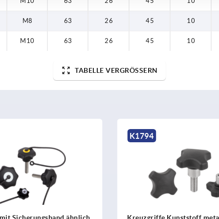
M10
63
26
45
10
M8
63
26
45
10
M10
63
26
45
10
TABELLE VERGRÖSSERN
94
K1378
griffe Kunststoff metall-
Fünfsterngriffe Kunst