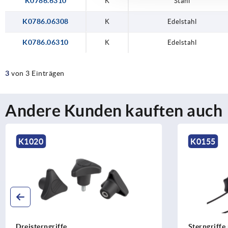
K0786.6310
K
Stahl
K0786.06308
K
Edelstahl
K0786.06310
K
Edelstahl
3
von 3 Einträgen
Andere Kunden kauften auch
K0155
K17
Sterngriffe mit Sicherungsband ähnlich
Kreuz