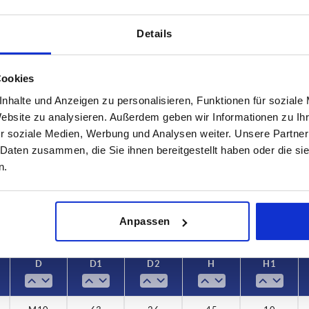
Details
Cookies
nhalte und Anzeigen zu personalisieren, Funktionen für soziale
D1
D2
Website zu analysieren. Außerdem geben wir Informationen zu I
r soziale Medien, Werbung und Analysen weiter. Unsere Partner
8
63
26
 Daten zusammen, die Sie ihnen bereitgestellt haben oder die s
TABELLE VERGRÖSSERN
0
n.
ßigen Abständen mehrmals täglich aktualisiert.
1-3 Tage
Bestellung erfahren Sie das bestätigte
4-20 Tage
Anpassen
D
D1
D2
H
H1