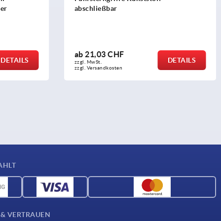
Stahlbuchse
ab
1,94 CHF
DETAILS
DETAILS
zzgl. MwSt.
zzgl. Versandkosten
AHLT
 & VERTRAUEN