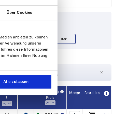
Über Cookies
 Medien anbieten zu können
hrer Verwendung unserer
 führen diese Informationen
ie im Rahmen Ihrer Nutzung
Lieferzeit auf Anfrage
Derzeit nicht auf Lager
Alle zulassen
Verfügbarkeit
CAD
Menge
Bestellen
T
Preis