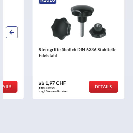
Sterngriffe ähnlich DIN 6336 Stahlteile
Sterngriffe
Edelstahl
ab
1,97 CHF
ab
6,89 C
DETAILS
zzgl. MwSt.
zzgl. MwSt.
zzgl. Versandkosten
zzgl. Versandko