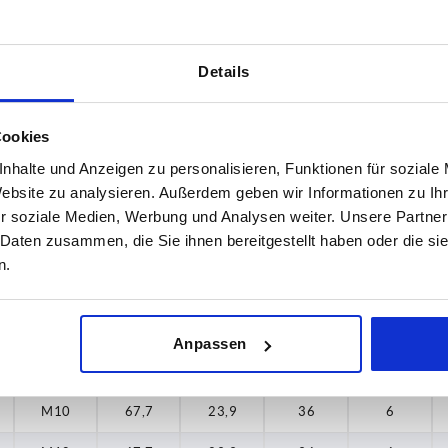
M8
53,8
23,9
41
6
M8
53,8
23,9
41
6
Details
M8
53,8
23,9
41
6
M8
53,8
23,9
41
6
Cookies
M10
53,8
23,9
41
6
nhalte und Anzeigen zu personalisieren, Funktionen für soziale
Website zu analysieren. Außerdem geben wir Informationen zu I
M10
53,8
23,9
41
6
r soziale Medien, Werbung und Analysen weiter. Unsere Partner
 Daten zusammen, die Sie ihnen bereitgestellt haben oder die s
M10
53,8
23,9
41
6
n.
M8
67,7
23,9
36
6
M8
67,7
23,9
36
6
Anpassen
M8
67,7
23,9
36
6
M10
67,7
23,9
36
6