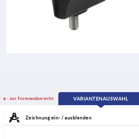
zur Formenübersicht
VARIANTENAUSWAHL
CURRENT
CURRENT
TAB:
TAB:
Zeichnung ein- / ausblenden