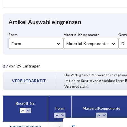
Artikel Auswahl eingrenzen
Form
Material Komponente
D
L
Edelstahl
M
29
von 29 Einträgen
Stahl
M1
Die Verfügbarkeiten werden in regelmä
VERFÜGBARKEIT
Im finalen Schritt vor Abschluss Ihrer 
Versanddatum.
Bestell-Nr.
Form
Material Komponente