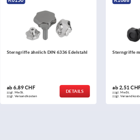
 ähnlich DIN 6336 Edelstahl
Sterngriffe mit verlängerte
HF
ab
2,51 CHF
DETAILS
zzgl. MwSt.
sten
zzgl. Versandkosten