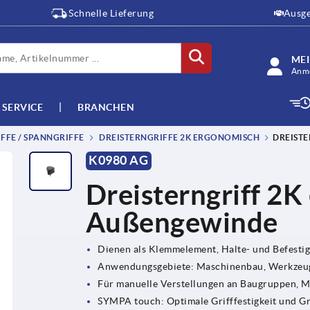
Schnelle Lieferung
Ausge
ME
Anme
SERVICE
BRANCHEN
FFE / SPANNGRIFFE
DREISTERNGRIFFE 2K ERGONOMISCH
DREISTE
K0980 AG
Dreisterngriff 2K
Außengewinde
Dienen als Klemmelement, Halte- und Befesti
Anwendungsgebiete: Maschinenbau, Werkzeug
Für manuelle Verstellungen an Baugruppen, 
SYMPA touch: Optimale Grifffestigkeit und G