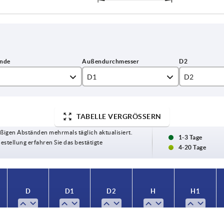
D1
D2
8
53,8
23,9
TABELLE VERGRÖSSERN
0
67,7
ßigen Abständen mehrmals täglich aktualisiert.
1-3 Tage
Bestellung erfahren Sie das bestätigte
4-20 Tage
D
D1
D2
H
H1