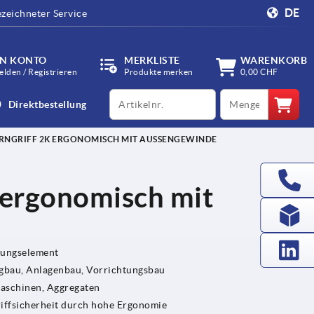
DE
zeichneter Service
IN KONTO
MERKLISTE
WARENKORB
lden / Registrieren
Produkte merken
0,00 CHF
productCode
qty
Direktbestellung
RNGRIFF 2K ERGONOMISCH MIT AUSSENGEWINDE
 ergonomisch mit
gungselement
bau, Anlagenbau, Vorrichtungsbau
Maschinen, Aggregaten
riffsicherheit durch hohe Ergonomie