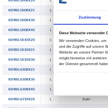
K0980.5008X20
L
Stahl
K0980.5008X25
L
Stahl
Zustimmung
K0980.5008X30
L
Stahl
K0980.5008X40
L
Stahl
Diese Webseite verwendet 
K0980.5010X20
L
Stahl
Wir verwenden Cookies, um I
und die Zugriffe auf unsere 
K0980.5010X25
L
Stahl
Website an unsere Partner fü
möglicherweise mit weiteren
K0980.5010X30
L
Stahl
der Dienste gesammelt habe
K0980.6308X25
L
Stahl
K0980.6308X30
L
Stahl
K0980.6308X40
L
Stahl
K0980.6310X20
L
Stahl