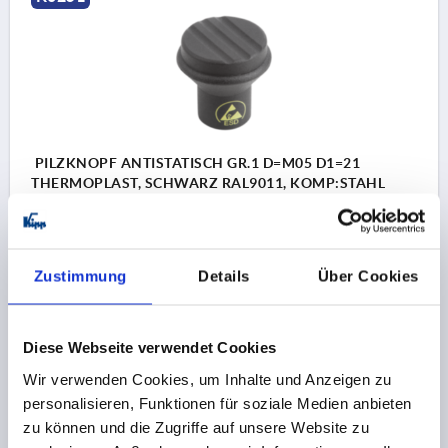
PILZKNOPF ANTISTATISCH GR.1 D=M05 D1=21
THERMOPLAST, SCHWARZ RAL9011, KOMP:STAHL
GEWINDE=M5
AUSSENDURCHMESSER=21
GEWINDETIEFE=10
FARBE GRUNDKÖRPER=GRAPHITSCHWARZ RAL 9011
Zustimmung
Details
Über Cookies
D2=12
D3=19
HÖHE=21
H1=10
Bestellnummer:
K0251.110524
Diese Webseite verwendet Cookies
3,77 CHF
Wir verwenden Cookies, um Inhalte und Anzeigen zu
DETAILS
zzgl. MwSt.
personalisieren, Funktionen für soziale Medien anbieten
zzgl. Versandkosten
zu können und die Zugriffe auf unsere Website zu