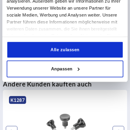
analysieren. Außerdem geben wir Informationen zu Ihrer
Verwendung unserer Website an unsere Partner für
PRODUKTDETAILS
soziale Medien, Werbung und Analysen weiter. Unsere
Partner führen diese Informationen möglicherweise mit
CAD
weiteren Daten zusammen, die Sie ihnen bereitgestellt
haben oder die sie im Rahmen Ihrer Nutzung der Dienste
DOWNLOADS
gesammelt haben.
Alle zulassen
Anpassen
Andere Kunden kauften auch
K1289