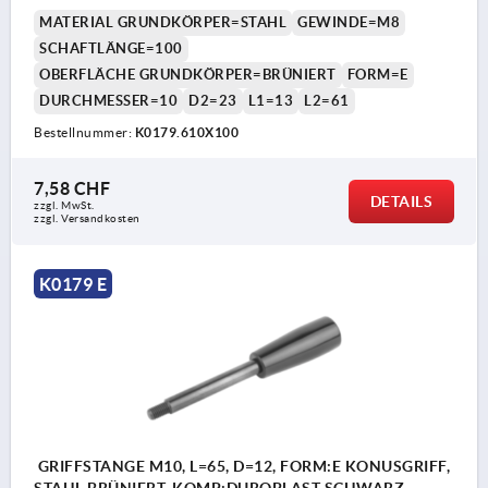
MATERIAL GRUNDKÖRPER=STAHL
GEWINDE=M8
SCHAFTLÄNGE=100
OBERFLÄCHE GRUNDKÖRPER=BRÜNIERT
FORM=E
DURCHMESSER=10
D2=23
L1=13
L2=61
Bestellnummer:
K0179.610X100
7,58 CHF
DETAILS
zzgl. MwSt.
zzgl. Versandkosten
K0179 E
GRIFFSTANGE M10, L=65, D=12, FORM:E KONUSGRIFF,