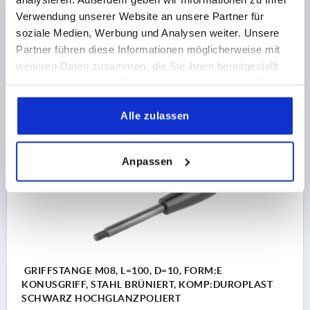
SCHAFTLÄNGE=80
Verwendung unserer Website an unsere Partner für
OBERFLÄCHE GRUNDKÖRPER=BRÜNIERT
FORM=E
soziale Medien, Werbung und Analysen weiter. Unsere
DURCHMESSER=10
D2=23
L1=13
L2=61
Partner führen diese Informationen möglicherweise mit
Bestellnummer:
K0179.610X80
weiteren Daten zusammen, die Sie ihnen bereitgestellt
haben oder die sie im Rahmen Ihrer Nutzung der Dienste
7,14 CHF
gesammelt haben.
DETAILS
zzgl. MwSt.
zzgl. Versandkosten
Alle zulassen
K0179 E
Anpassen
GRIFFSTANGE M08, L=100, D=10, FORM:E
KONUSGRIFF, STAHL BRÜNIERT, KOMP:DUROPLAST
SCHWARZ HOCHGLANZPOLIERT