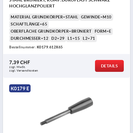
STAHL BRÜNIERT, KOMP:DUROPLAST SCHWARZ
HOCHGLANZPOLIERT
MATERIAL GRUNDKÖRPER=STAHL
GEWINDE=M10
SCHAFTLÄNGE=65
OBERFLÄCHE GRUNDKÖRPER=BRÜNIERT
FORM=E
DURCHMESSER=12
D2=29
L1=15
L2=71
Bestellnummer:
K0179.612X65
7,39 CHF
DETAILS
zzgl. MwSt.
zzgl. Versandkosten
K0179 E