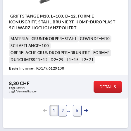
GRIFFSTANGE M10, L=100, D=12, FORM:E
KONUSGRIFF, STAHL BRÜNIERT, KOMP:DUROPLAST
SCHWARZ HOCHGLANZPOLIERT
MATERIAL GRUNDKÖRPER=STAHL
GEWINDE=M10
SCHAFTLÄNGE=100
OBERFLÄCHE GRUNDKÖRPER=BRÜNIERT
FORM=E
DURCHMESSER=12
D2=29
L1=15
L2=71
Bestellnummer:
K0179.612X100
8,30 CHF
DETAILS
zzgl. MwSt.
zzgl. Versandkosten
1
2
5