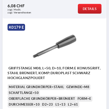
6,08 CHF
DETAILS
zzgl. MwSt.
zzgl. Versandkosten
K0179 E
GRIFFSTANGE M08, L=50, D=10, FORM:E KONUSGRIFF,
STAHL BRÜNIERT, KOMP:DUROPLAST SCHWARZ
HOCHGLANZPOLIERT
MATERIAL GRUNDKÖRPER=STAHL
GEWINDE=M8
SCHAFTLÄNGE=50
OBERFLÄCHE GRUNDKÖRPER=BRÜNIERT
FORM=E
DURCHMESSER=10
D2=23
L1=13
L2=61