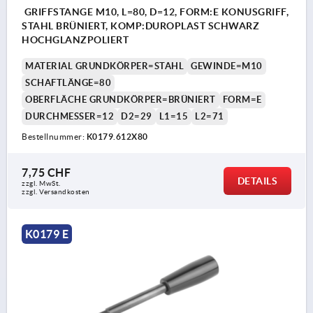
GRIFFSTANGE M10, L=80, D=12, FORM:E KONUSGRIFF,
STAHL BRÜNIERT, KOMP:DUROPLAST SCHWARZ
HOCHGLANZPOLIERT
MATERIAL GRUNDKÖRPER=STAHL
GEWINDE=M10
SCHAFTLÄNGE=80
OBERFLÄCHE GRUNDKÖRPER=BRÜNIERT
FORM=E
DURCHMESSER=12
D2=29
L1=15
L2=71
Bestellnummer:
K0179.612X80
7,75 CHF
DETAILS
zzgl. MwSt.
zzgl. Versandkosten
K0179 E