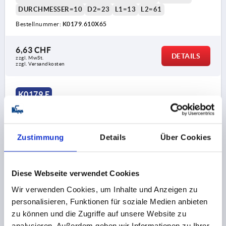
DURCHMESSER=10
D2=23
L1=13
L2=61
Bestellnummer:
K0179.610X65
6,63 CHF
DETAILS
zzgl. MwSt.
zzgl. Versandkosten
K0179 E
Zustimmung
Details
Über Cookies
Diese Webseite verwendet Cookies
GRIFFSTANGE M08, L=80, D=10, FORM:E KONUSGRIFF,
STAHL BRÜNIERT, KOMP:DUROPLAST SCHWARZ
Wir verwenden Cookies, um Inhalte und Anzeigen zu
HOCHGLANZPOLIERT
personalisieren, Funktionen für soziale Medien anbieten
zu können und die Zugriffe auf unsere Website zu
MATERIAL GRUNDKÖRPER=STAHL
GEWINDE=M8
analysieren. Außerdem geben wir Informationen zu Ihrer