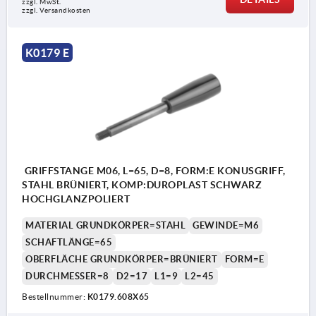
zzgl. MwSt.
zzgl. Versandkosten
K0179 E
GRIFFSTANGE M06, L=65, D=8, FORM:E KONUSGRIFF,
STAHL BRÜNIERT, KOMP:DUROPLAST SCHWARZ
HOCHGLANZPOLIERT
MATERIAL GRUNDKÖRPER=STAHL
GEWINDE=M6
SCHAFTLÄNGE=65
OBERFLÄCHE GRUNDKÖRPER=BRÜNIERT
FORM=E
DURCHMESSER=8
D2=17
L1=9
L2=45
Bestellnummer:
K0179.608X65