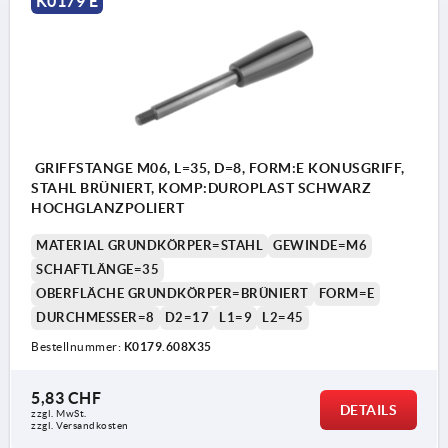
K0179 E
GRIFFSTANGE M06, L=35, D=8, FORM:E KONUSGRIFF,
STAHL BRÜNIERT, KOMP:DUROPLAST SCHWARZ
HOCHGLANZPOLIERT
MATERIAL GRUNDKÖRPER=STAHL
GEWINDE=M6
SCHAFTLÄNGE=35
OBERFLÄCHE GRUNDKÖRPER=BRÜNIERT
FORM=E
DURCHMESSER=8
D2=17
L1=9
L2=45
Bestellnummer:
K0179.608X35
5,83 CHF
DETAILS
zzgl. MwSt.
zzgl. Versandkosten