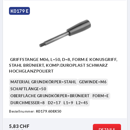
K0179 E
GRIFFSTANGE M06, L=50, D=8, FORM:E KONUSGRIFF,
STAHL BRÜNIERT, KOMP:DUROPLAST SCHWARZ
HOCHGLANZPOLIERT
MATERIAL GRUNDKÖRPER=STAHL
GEWINDE=M6
SCHAFTLÄNGE=50
OBERFLÄCHE GRUNDKÖRPER=BRÜNIERT
FORM=E
DURCHMESSER=8
D2=17
L1=9
L2=45
Bestellnummer:
K0179.608X50
5,83 CHF
DETAILS