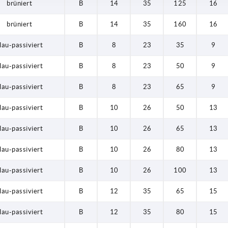
brüniert
B
14
35
125
16
brüniert
B
14
35
160
16
lau-passiviert
B
8
23
35
9
lau-passiviert
B
8
23
50
9
lau-passiviert
B
8
23
65
9
lau-passiviert
B
10
26
50
13
lau-passiviert
B
10
26
65
13
lau-passiviert
B
10
26
80
13
lau-passiviert
B
10
26
100
13
lau-passiviert
B
12
35
65
15
lau-passiviert
B
12
35
80
15