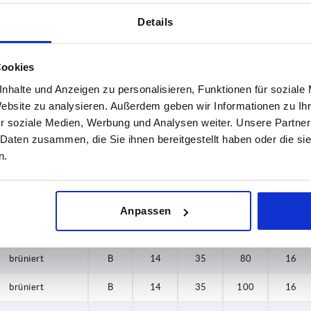
brüniert
B
8
23
65
9
Details
brüniert
B
10
26
50
13
brüniert
B
10
26
65
13
Cookies
brüniert
B
10
26
80
13
nhalte und Anzeigen zu personalisieren, Funktionen für soziale
Website zu analysieren. Außerdem geben wir Informationen zu I
brüniert
B
10
26
100
13
r soziale Medien, Werbung und Analysen weiter. Unsere Partner
 Daten zusammen, die Sie ihnen bereitgestellt haben oder die s
brüniert
B
12
35
65
15
n.
brüniert
B
12
35
80
15
brüniert
B
12
35
100
15
Anpassen
brüniert
B
12
35
125
15
brüniert
B
14
35
80
16
brüniert
B
14
35
100
16