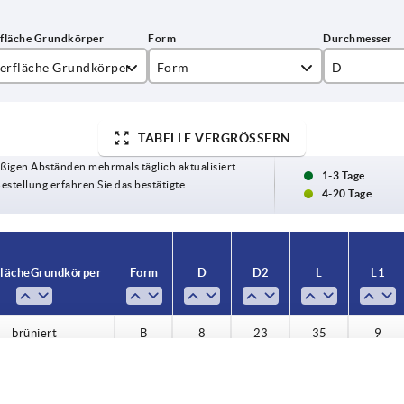
erfläche Grundkörper
Form
D
ank
B
8
TABELLE VERGRÖSSERN
u-passiviert
10
ßigen Abständen mehrmals täglich aktualisiert.
üniert
12
1-3 Tage
Bestellung erfahren Sie das bestätigte
4-20 Tage
14
läche Grundkörper
Form
D
D2
L
L1
brüniert
B
8
23
35
9
brüniert
B
8
23
50
9