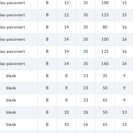
lau-passiviert
B
12
35
100
15
lau-passiviert
B
12
35
125
15
lau-passiviert
B
14
35
80
16
lau-passiviert
B
14
35
100
16
lau-passiviert
B
14
35
125
16
lau-passiviert
B
14
35
160
16
blank
B
8
23
35
9
blank
B
8
23
50
9
blank
B
8
23
65
9
blank
B
10
26
50
13
blank
B
10
26
65
13