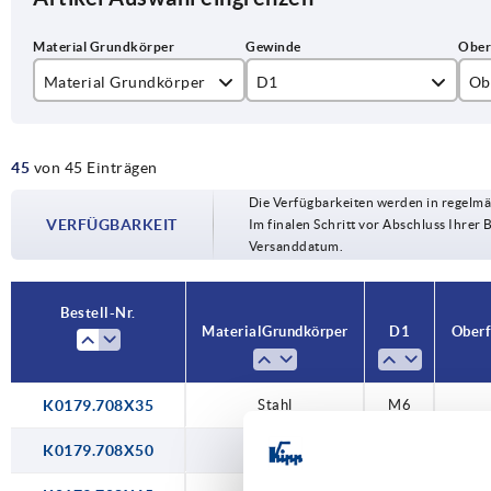
Material Grundkörper
D1
Ob
Edelstahl
M6
bl
45
von 45 Einträgen
Stahl
M8
bla
Die Verfügbarkeiten werden in regelmä
M10
br
VERFÜGBARKEIT
Im finalen Schritt vor Abschluss Ihrer 
Versanddatum.
M12
Bestell-Nr.
Material Grundkörper
D1
Oberf
K0179.708X35
Stahl
M6
K0179.708X50
Stahl
M6