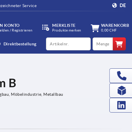
DE
zeichneter Service
IN KONTO
MERKLISTE
WARENKORB
lden / Registrieren
Produkte merken
0,00 CHF
productCode
qty
Direktbestellung
m B
bau, Möbelindustrie, Metallbau