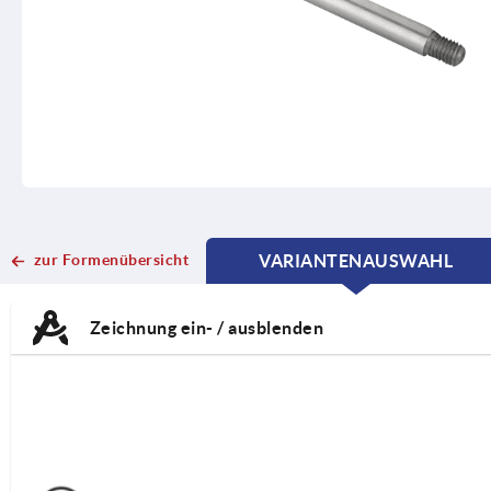
zur Formenübersicht
VARIANTENAUSWAHL
CURRENT
CURRENT
TAB:
TAB:
Zeichnung ein- / ausblenden