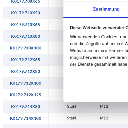
K0179.708X65
Stahl
M6
Zustimmung
K0179.710X50
Stahl
M8
K0179.710X65
Stahl
M8
Diese Webseite verwendet 
K0179.710X80
Stahl
M8
Wir verwenden Cookies, um I
und die Zugriffe auf unsere 
K0179.710X100
Stahl
M8
Website an unsere Partner fü
möglicherweise mit weiteren
K0179.712X65
Stahl
M10
der Dienste gesammelt habe
K0179.712X80
Stahl
M10
K0179.712X100
Stahl
M10
K0179.712X125
Stahl
M10
K0179.714X80
Stahl
M12
K0179.714X100
Stahl
M12