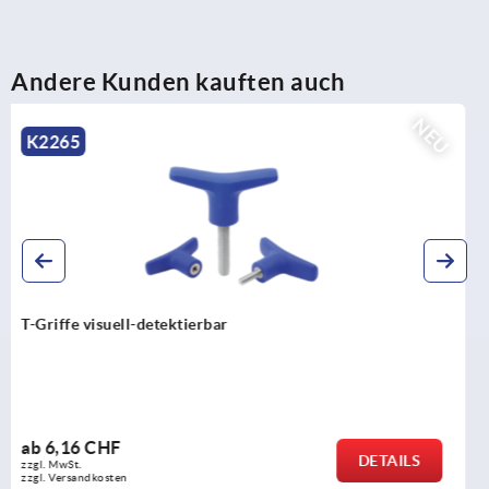
Andere Kunden kauften auch
NEU
K2266
T-Griffe antistatisch
ab
2,88 CHF
ILS
DET
zzgl. MwSt.
zzgl. Versandkosten