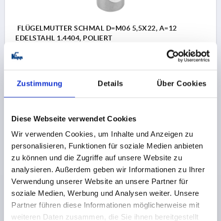
FLÜGELMUTTER SCHMAL D=M06 5,5X22, A=12
EDELSTAHL 1.4404, POLIERT
GEWINDE=M6
GEWINDETIEFE=7
GRIFFLÄNGE=12
BREITE=5,5
HÖHE=22
Zustimmung
Details
Über Cookies
Bestellnummer:
K1314.06
10,86 CHF
DETAILS
zzgl. MwSt.
Diese Webseite verwendet Cookies
zzgl. Versandkosten
Wir verwenden Cookies, um Inhalte und Anzeigen zu
personalisieren, Funktionen für soziale Medien anbieten
K1314
zu können und die Zugriffe auf unsere Website zu
analysieren. Außerdem geben wir Informationen zu Ihrer
Verwendung unserer Website an unsere Partner für
soziale Medien, Werbung und Analysen weiter. Unsere
Partner führen diese Informationen möglicherweise mit
weiteren Daten zusammen, die Sie ihnen bereitgestellt