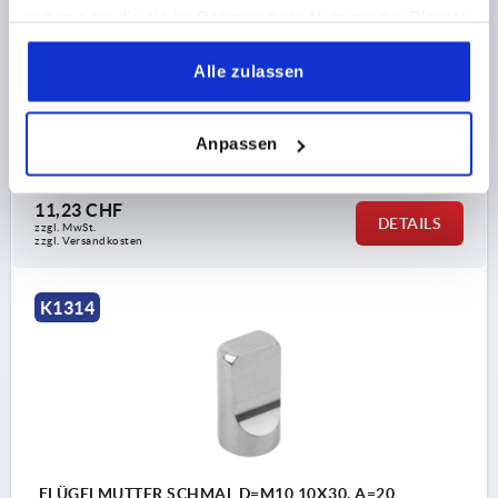
haben oder die sie im Rahmen Ihrer Nutzung der Dienste
FLÜGELMUTTER SCHMAL D=M08 8X25, A=16
gesammelt haben.
EDELSTAHL 1.4404, POLIERT
Alle zulassen
GEWINDE=M8
GEWINDETIEFE=9
GRIFFLÄNGE=16
BREITE=8
HÖHE=25
Anpassen
Bestellnummer:
K1314.08
11,23 CHF
DETAILS
zzgl. MwSt.
zzgl. Versandkosten
K1314
FLÜGELMUTTER SCHMAL D=M10 10X30, A=20