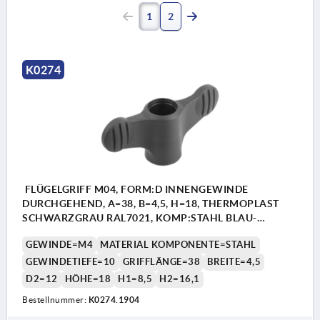
1
2
K0274
FLÜGELGRIFF M04, FORM:D INNENGEWINDE
DURCHGEHEND, A=38, B=4,5, H=18, THERMOPLAST
SCHWARZGRAU RAL7021, KOMP:STAHL BLAU-
PASSIVIERT
GEWINDE=M4
MATERIAL KOMPONENTE=STAHL
GEWINDETIEFE=10
GRIFFLÄNGE=38
BREITE=4,5
D2=12
HÖHE=18
H1=8,5
H2=16,1
Bestellnummer:
K0274.1904