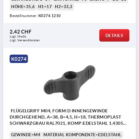
HÖHE=35,6
H1=17
H2=33,3
Bestellnummer:
K0274.1210
2,42 CHF
DETAILS
zzgl. MwSt.
zzgl. Versandkosten
K0274
FLÜGELGRIFF M04, FORM:D INNENGEWINDE
DURCHGEHEND, A=38, B=4,5, H=18, THERMOPLAST
SCHWARZGRAU RAL7021, KOMP:EDELSTAHL 1.4305
BLANK
GEWINDE=M4
MATERIAL KOMPONENTE=EDELSTAHL