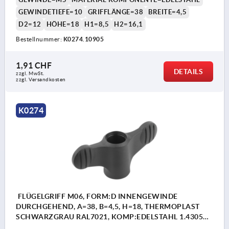
GEWINDETIEFE=10
GRIFFLÄNGE=38
BREITE=4,5
D2=12
HÖHE=18
H1=8,5
H2=16,1
Bestellnummer:
K0274.10905
1,91 CHF
DETAILS
zzgl. MwSt.
zzgl. Versandkosten
K0274
FLÜGELGRIFF M06, FORM:D INNENGEWINDE
DURCHGEHEND, A=38, B=4,5, H=18, THERMOPLAST
SCHWARZGRAU RAL7021, KOMP:EDELSTAHL 1.4305
BLANK