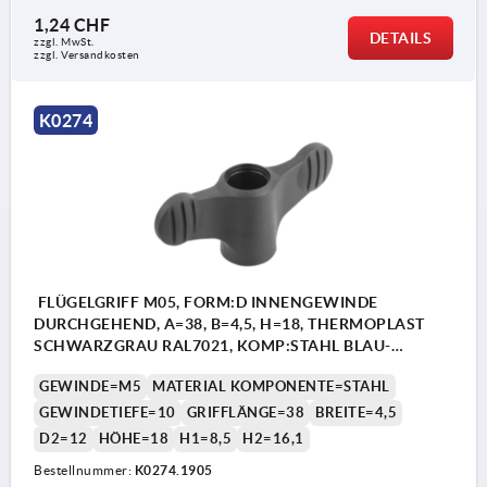
1,24 CHF
DETAILS
zzgl. MwSt.
zzgl. Versandkosten
K0274
FLÜGELGRIFF M05, FORM:D INNENGEWINDE
DURCHGEHEND, A=38, B=4,5, H=18, THERMOPLAST
SCHWARZGRAU RAL7021, KOMP:STAHL BLAU-
PASSIVIERT
GEWINDE=M5
MATERIAL KOMPONENTE=STAHL
GEWINDETIEFE=10
GRIFFLÄNGE=38
BREITE=4,5
D2=12
HÖHE=18
H1=8,5
H2=16,1
Bestellnummer:
K0274.1905