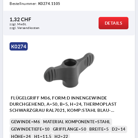
Bestellnummer:
K0274.1105
1,32 CHF
DETAILS
zzgl. MwSt.
zzgl. Versandkosten
K0274
FLÜGELGRIFF M06, FORM:D INNENGEWINDE
DURCHGEHEND, A=50, B=5, H=24, THERMOPLAST
SCHWARZGRAU RAL7021, KOMP:STAHL BLAU-
PASSIVIERT
GEWINDE=M6
MATERIAL KOMPONENTE=STAHL
GEWINDETIEFE=10
GRIFFLÄNGE=50
BREITE=5
D2=14
HÖHE=24
H1=11,5
H2=22