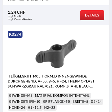
1,24 CHF
DETAILS
zzgl. MwSt.
zzgl. Versandkosten
K0274
FLÜGELGRIFF M05, FORM:D INNENGEWINDE
DURCHGEHEND, A=50, B=5, H=24, THERMOPLAST
SCHWARZGRAU RAL7021, KOMP:STAHL BLAU-
PASSIVIERT
GEWINDE=M5
MATERIAL KOMPONENTE=STAHL
GEWINDETIEFE=10
GRIFFLÄNGE=50
BREITE=5
D2=14
HÖHE=24
H1=11,5
H2=22