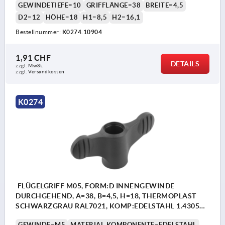
GEWINDETIEFE=10
GRIFFLÄNGE=38
BREITE=4,5
D2=12
HÖHE=18
H1=8,5
H2=16,1
Bestellnummer:
K0274.10904
1,91 CHF
DETAILS
zzgl. MwSt.
zzgl. Versandkosten
K0274
FLÜGELGRIFF M05, FORM:D INNENGEWINDE
DURCHGEHEND, A=38, B=4,5, H=18, THERMOPLAST
SCHWARZGRAU RAL7021, KOMP:EDELSTAHL 1.4305
BLANK
GEWINDE=M5
MATERIAL KOMPONENTE=EDELSTAHL