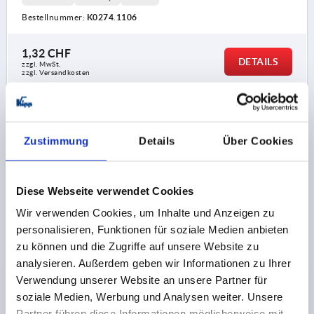
Bestellnummer:
K0274.1106
1,32 CHF
DETAILS
zzgl. MwSt.
zzgl. Versandkosten
K0274
Zustimmung
Details
Über Cookies
Diese Webseite verwendet Cookies
Wir verwenden Cookies, um Inhalte und Anzeigen zu
personalisieren, Funktionen für soziale Medien anbieten
FLÜGELGRIFF M08, FORM:D INNENGEWINDE
zu können und die Zugriffe auf unsere Website zu
DURCHGEHEND, A=75, B=7, H=35,6, THERMOPLAST
SCHWARZGRAU RAL7021, KOMP:STAHL BLAU-
analysieren. Außerdem geben wir Informationen zu Ihrer
PASSIVIERT
Verwendung unserer Website an unsere Partner für
GEWINDE=M8
MATERIAL KOMPONENTE=STAHL
soziale Medien, Werbung und Analysen weiter. Unsere
GEWINDETIEFE=14
GRIFFLÄNGE=75
BREITE=7
D2=21
Partner führen diese Informationen möglicherweise mit