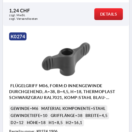
1,24 CHF
DETAILS
zzgl. MwSt.
zzgl. Versandkosten
K0274
FLÜGELGRIFF M06, FORM:D INNENGEWINDE
DURCHGEHEND, A=38, B=4,5, H=18, THERMOPLAST
SCHWARZGRAU RAL7021, KOMP:STAHL BLAU-
PASSIVIERT
GEWINDE=M6
MATERIAL KOMPONENTE=STAHL
GEWINDETIEFE=10
GRIFFLÄNGE=38
BREITE=4,5
D2=12
HÖHE=18
H1=8,5
H2=16,1
Bestellnummer:
K0274.1906