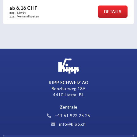
ab
3,25 CHF
DETAILS
zzgl. MwSt.
zzgl. Versandkosten
KIPP SCHWEIZ AG
Benzburweg 18A
4410 Liestal BL
Zentrale
+41 61 922 25 25
info@kipp.ch