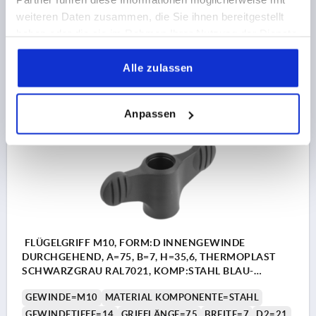
HÖHE=35,6
H1=17
H2=33,3
weiteren Daten zusammen, die Sie ihnen bereitgestellt
Bestellnummer:
K0274.1208
haben oder die sie im Rahmen Ihrer Nutzung der Dienste
gesammelt haben.
2,42 CHF
Alle zulassen
DETAILS
zzgl. MwSt.
zzgl. Versandkosten
Anpassen
K0274
FLÜGELGRIFF M10, FORM:D INNENGEWINDE
DURCHGEHEND, A=75, B=7, H=35,6, THERMOPLAST
SCHWARZGRAU RAL7021, KOMP:STAHL BLAU-
PASSIVIERT
GEWINDE=M10
MATERIAL KOMPONENTE=STAHL
GEWINDETIEFE=14
GRIFFLÄNGE=75
BREITE=7
D2=21