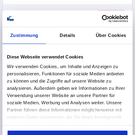
10,16 CHF
DETAILS
zzgl. MwSt.
zzgl. Versandkosten
Zustimmung
Details
Über Cookies
K0274 AG
Diese Webseite verwendet Cookies
Wir verwenden Cookies, um Inhalte und Anzeigen zu
personalisieren, Funktionen für soziale Medien anbieten
zu können und die Zugriffe auf unsere Website zu
analysieren. Außerdem geben wir Informationen zu Ihrer
FLÜGELGRIFF METALLDETEKTIERBAR, MINIWING
Verwendung unserer Website an unsere Partner für
D=M06X20 A=28, H=15, FORM:L MIT AUßENGEWINDE,
POLYAMID SCHWARZGRAU RAL7021,
soziale Medien, Werbung und Analysen weiter. Unsere
KOMP:EDELSTAHL 1.4404
Partner führen diese Informationen möglicherweise mit
GEWINDE=M6
GEWINDELÄNGE=20
FORM=L
weiteren Daten zusammen, die Sie ihnen bereitgestellt
GRIFFLÄNGE=28
BREITE=13
D2=12
HÖHE=15
haben oder die sie im Rahmen Ihrer Nutzung der Dienste
H1=13,3
H2=2,3
gesammelt haben.