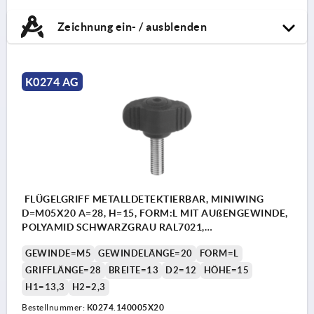
Zeichnung ein- / ausblenden
K0274 AG
FLÜGELGRIFF METALLDETEKTIERBAR, MINIWING
D=M05X20 A=28, H=15, FORM:L MIT AUßENGEWINDE,
POLYAMID SCHWARZGRAU RAL7021,
KOMP:EDELSTAHL 1.4404
GEWINDE=M5
GEWINDELÄNGE=20
FORM=L
GRIFFLÄNGE=28
BREITE=13
D2=12
HÖHE=15
H1=13,3
H2=2,3
Bestellnummer:
K0274.140005X20