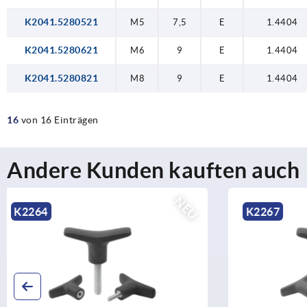
K2041.5280521
M5
7,5
E
1.4404
K2041.5280621
M6
9
E
1.4404
K2041.5280821
M8
9
E
1.4404
16
von 16 Einträgen
Andere Kunden kauften auch
NEU
K2267
K2263