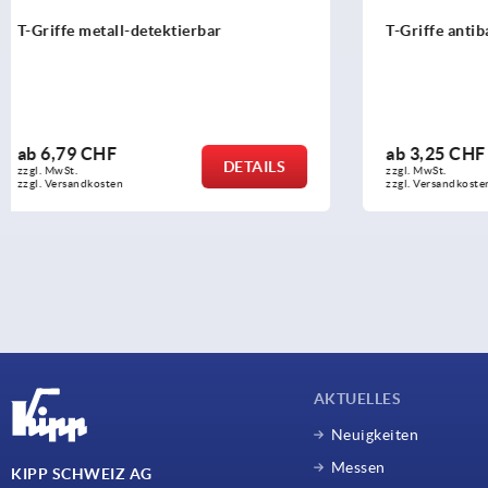
T-Griffe antibakteriell
T-Griffe Th
ab
3,25 CHF
ab
1,43 C
DETAILS
zzgl. MwSt.
zzgl. MwSt.
zzgl. Versandkosten
zzgl. Versandko
AKTUELLES
Neuigkeiten
Messen
KIPP SCHWEIZ AG