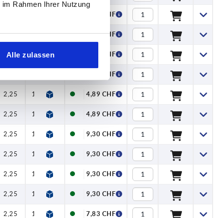
ie im Rahmen Ihrer Nutzung
2,25
13,25
8,08 CHF
2,25
13,25
8,08 CHF
2,25
13,25
Alle zulassen
4,89 CHF
2,25
13,25
4,89 CHF
2,25
13,25
4,89 CHF
2,25
13,25
4,89 CHF
2,25
13,25
9,30 CHF
2,25
13,25
9,30 CHF
2,25
13,25
9,30 CHF
2,25
13,25
9,30 CHF
2,25
13,25
7,83 CHF