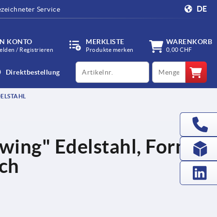
DE
zeichneter Service
IN KONTO
MERKLISTE
WARENKORB
lden / Registrieren
Produkte merken
0,00 CHF
productCode
qty
Direktbestellung
DELSTAHL
iwing" Edelstahl, Form
ch