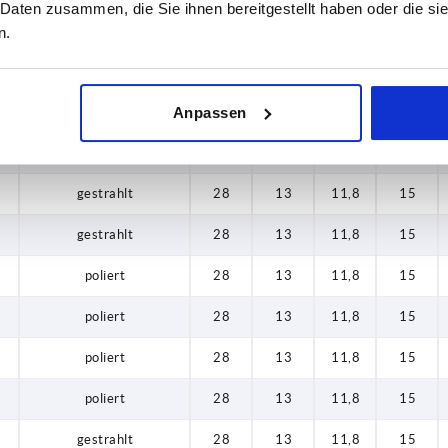
 Daten zusammen, die Sie ihnen bereitgestellt haben oder die s
poliert
28
13
11,8
15
n.
poliert
28
13
11,8
15
gestrahlt
28
13
11,8
15
Anpassen
gestrahlt
28
13
11,8
15
gestrahlt
28
13
11,8
15
gestrahlt
28
13
11,8
15
poliert
28
13
11,8
15
poliert
28
13
11,8
15
poliert
28
13
11,8
15
poliert
28
13
11,8
15
gestrahlt
28
13
11,8
15