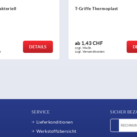
ermoplast
T-Griffe visuell-detektierba
HF
ab
6,16 CHF
DETAILS
zzgl. MwSt.
sten
zzgl. Versandkosten
SERVICE
SICHER BEZ
Lieferkonditionen
Werkstoffübersicht