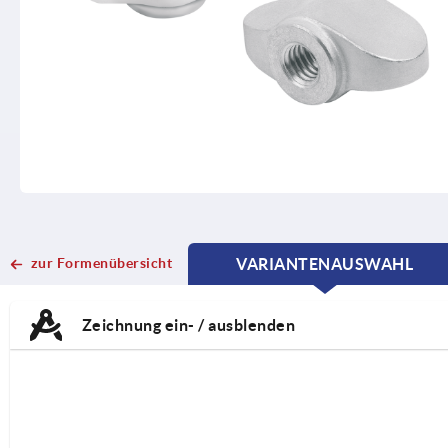
zur Formenübersicht
VARIANTENAUSWAHL
CURRENT
CURRENT
TAB:
TAB:
Zeichnung ein- / ausblenden