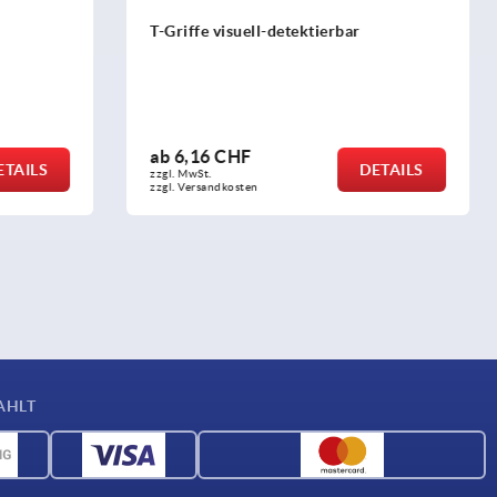
r
Montageflansche
ab
20,95 CHF
DETAILS
DETAILS
zzgl. MwSt.
zzgl. Versandkosten
AHLT