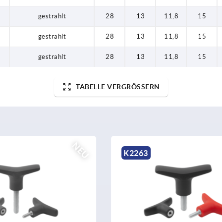
gestrahlt
28
13
11,8
15
gestrahlt
28
13
11,8
15
gestrahlt
28
13
11,8
15
TABELLE VERGRÖSSERN
NEU
K2265