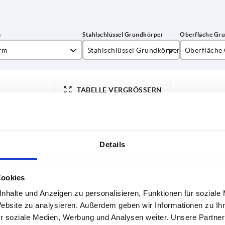
rm
Stahlschlüssel Grundkörper
Oberfläche
1.4308
gestrahlt
TABELLE VERGRÖSSERN
1.4404
poliert
ßigen Abständen mehrmals täglich aktualisiert.
1-3 Tage
Bestellung erfahren Sie das bestätigte
4-20 Tage
Details
el
Oberfläche Grundkörper
A
B
D2
H
r
Cookies
nhalte und Anzeigen zu personalisieren, Funktionen für soziale
poliert
28
13
11,8
15
Website zu analysieren. Außerdem geben wir Informationen zu I
r soziale Medien, Werbung und Analysen weiter. Unsere Partner
poliert
28
13
11,8
15