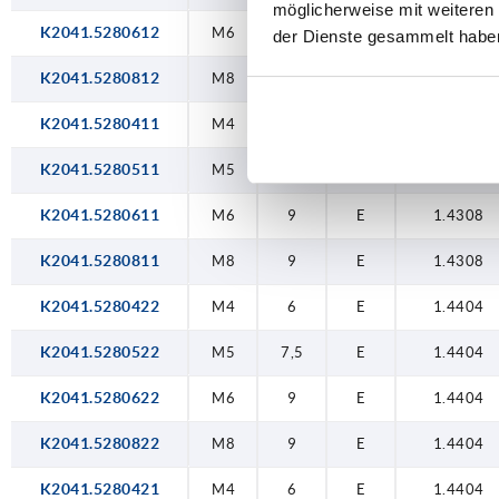
möglicherweise mit weiteren
K2041.5280612
M6
9
E
1.4308
der Dienste gesammelt habe
K2041.5280812
M8
9
E
1.4308
K2041.5280411
M4
6
E
1.4308
K2041.5280511
M5
7,5
E
1.4308
K2041.5280611
M6
9
E
1.4308
K2041.5280811
M8
9
E
1.4308
K2041.5280422
M4
6
E
1.4404
K2041.5280522
M5
7,5
E
1.4404
K2041.5280622
M6
9
E
1.4404
K2041.5280822
M8
9
E
1.4404
K2041.5280421
M4
6
E
1.4404