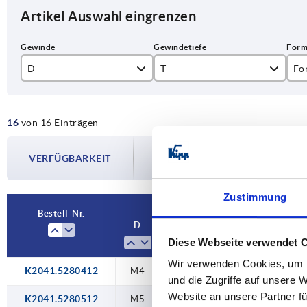
Artikel Auswahl eingrenzen
D
T
Fo
M4
6
E
16
von 16 Einträgen
M5
7,5
Die Verfügbarkeiten werden in regelmä
M6
9
VERFÜGBARKEIT
Im finalen Schritt vor Abschluss Ihrer 
Versanddatum.
M8
Zustimmung
Bestell-Nr.
D
T
Form
Stahlschlüss
Grundkörpe
Diese Webseite verwendet 
Wir verwenden Cookies, um I
K2041.5280412
M4
6
E
1.4308
und die Zugriffe auf unsere 
Website an unsere Partner fü
K2041.5280512
M5
7,5
E
1.4308