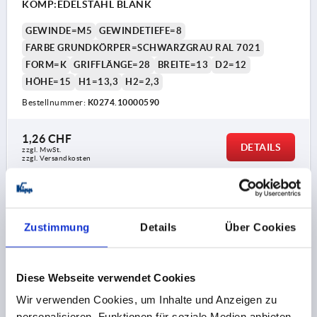
KOMP:EDELSTAHL BLANK
GEWINDE=M5
GEWINDETIEFE=8
FARBE GRUNDKÖRPER=SCHWARZGRAU RAL 7021
FORM=K
GRIFFLÄNGE=28
BREITE=13
D2=12
HÖHE=15
H1=13,3
H2=2,3
Bestellnummer:
K0274.10000590
1,26 CHF
DETAILS
zzgl. MwSt.
zzgl. Versandkosten
K0274
Zustimmung
Details
Über Cookies
Diese Webseite verwendet Cookies
Wir verwenden Cookies, um Inhalte und Anzeigen zu
personalisieren, Funktionen für soziale Medien anbieten