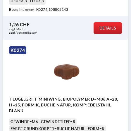
H1=13,3
H2=2,3
Bestellnummer:
K0274.100005143
1,26 CHF
DETAILS
zzgl. MwSt.
zzgl. Versandkosten
K0274
FLÜGELGRIFF MINIWING, BIOPOLYMER D=M06 A=28,
H=15, FORM:K, BUCHE NATUR, KOMP:EDELSTAHL
BLANK
GEWINDE=M6
GEWINDETIEFE=8
FARBE GRUNDKÖRPER=BUCHE NATUR
FORM=K