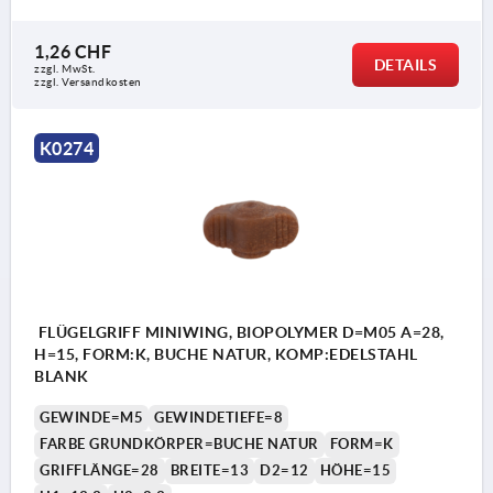
1,26 CHF
DETAILS
zzgl. MwSt.
zzgl. Versandkosten
K0274
FLÜGELGRIFF MINIWING, BIOPOLYMER D=M05 A=28,
H=15, FORM:K, BUCHE NATUR, KOMP:EDELSTAHL
BLANK
GEWINDE=M5
GEWINDETIEFE=8
FARBE GRUNDKÖRPER=BUCHE NATUR
FORM=K
GRIFFLÄNGE=28
BREITE=13
D2=12
HÖHE=15