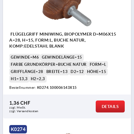
FLÜGELGRIFF MINIWING, BIOPOLYMER D=M06X15
A=28, H=15, FORM:L, BUCHE NATUR,
KOMP:EDELSTAHL BLANK
GEWINDE=M6
GEWINDELÄNGE=15
FARBE GRUNDKÖRPER=BUCHE NATUR
FORM=L
GRIFFLÄNGE=28
BREITE=13
D2=12
HÖHE=15
H1=13,3
H2=2,3
Bestellnummer:
K0274.100006143X15
1,36 CHF
DETAILS
zzgl. MwSt.
zzgl. Versandkosten
K0274