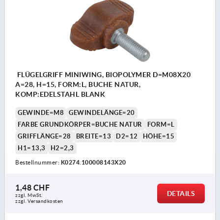
FLÜGELGRIFF MINIWING, BIOPOLYMER D=M08X20
A=28, H=15, FORM:L, BUCHE NATUR,
KOMP:EDELSTAHL BLANK
GEWINDE=M8
GEWINDELÄNGE=20
FARBE GRUNDKÖRPER=BUCHE NATUR
FORM=L
GRIFFLÄNGE=28
BREITE=13
D2=12
HÖHE=15
H1=13,3
H2=2,3
Bestellnummer:
K0274.100008143X20
1,48 CHF
DETAILS
zzgl. MwSt.
zzgl. Versandkosten