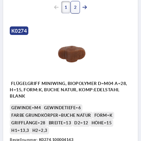
1
2
K0274
FLÜGELGRIFF MINIWING, BIOPOLYMER D=M04 A=28,
H=15, FORM:K, BUCHE NATUR, KOMP:EDELSTAHL
BLANK
GEWINDE=M4
GEWINDETIEFE=6
FARBE GRUNDKÖRPER=BUCHE NATUR
FORM=K
GRIFFLÄNGE=28
BREITE=13
D2=12
HÖHE=15
H1=13,3
H2=2,3
Bestellnummer:
K0274.100004143