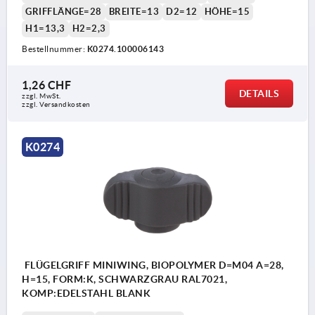
GRIFFLÄNGE=28
BREITE=13
D2=12
HÖHE=15
H1=13,3
H2=2,3
Bestellnummer:
K0274.100006143
1,26 CHF
DETAILS
zzgl. MwSt.
zzgl. Versandkosten
K0274
FLÜGELGRIFF MINIWING, BIOPOLYMER D=M04 A=28,
H=15, FORM:K, SCHWARZGRAU RAL7021,
KOMP:EDELSTAHL BLANK