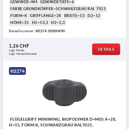
GEWINDE=M4
GEWINDETIEFE=6
FARBE GRUNDKÖRPER=SCHWARZGRAU RAL 7021
FORM=K
GRIFFLÄNGE=28
BREITE=13
D2=12
HÖHE=15
H1=13,3
H2=2,3
Bestellnummer:
K0274.10000490
1,26 CHF
DETAILS
zzgl. MwSt.
zzgl. Versandkosten
K0274
FLÜGELGRIFF MINIWING, BIOPOLYMER D=M05 A=28,
H=15, FORM:K, SCHWARZGRAU RAL7021,