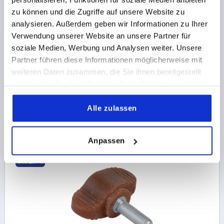
FLÜGELGRIFF MINIWING, BIOPOLYMER D=M06 A=28,
zu können und die Zugriffe auf unsere Website zu
H=15, FORM:K, SCHWARZGRAU RAL7021,
KOMP:EDELSTAHL BLANK
analysieren. Außerdem geben wir Informationen zu Ihrer
Verwendung unserer Website an unsere Partner für
GEWINDE=M6
GEWINDETIEFE=8
soziale Medien, Werbung und Analysen weiter. Unsere
FARBE GRUNDKÖRPER=SCHWARZGRAU RAL 7021
Partner führen diese Informationen möglicherweise mit
FORM=K
GRIFFLÄNGE=28
BREITE=13
D2=12
weiteren Daten zusammen, die Sie ihnen bereitgestellt
HÖHE=15
H1=13,3
H2=2,3
haben oder die sie im Rahmen Ihrer Nutzung der Dienste
Bestellnummer:
K0274.10000690
gesammelt haben.
Alle zulassen
1,26 CHF
DETAILS
zzgl. MwSt.
zzgl. Versandkosten
Anpassen
K0274