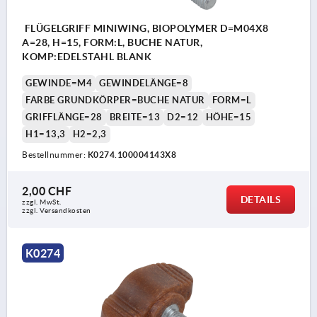
FLÜGELGRIFF MINIWING, BIOPOLYMER D=M04X8
A=28, H=15, FORM:L, BUCHE NATUR,
KOMP:EDELSTAHL BLANK
GEWINDE=M4
GEWINDELÄNGE=8
FARBE GRUNDKÖRPER=BUCHE NATUR
FORM=L
GRIFFLÄNGE=28
BREITE=13
D2=12
HÖHE=15
H1=13,3
H2=2,3
Bestellnummer:
K0274.100004143X8
2,00 CHF
DETAILS
zzgl. MwSt.
zzgl. Versandkosten
K0274