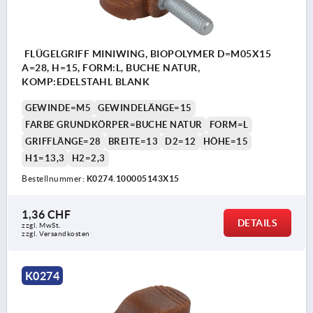
FLÜGELGRIFF MINIWING, BIOPOLYMER D=M05X15
A=28, H=15, FORM:L, BUCHE NATUR,
KOMP:EDELSTAHL BLANK
GEWINDE=M5
GEWINDELÄNGE=15
FARBE GRUNDKÖRPER=BUCHE NATUR
FORM=L
GRIFFLÄNGE=28
BREITE=13
D2=12
HÖHE=15
H1=13,3
H2=2,3
Bestellnummer:
K0274.100005143X15
1,36 CHF
DETAILS
zzgl. MwSt.
zzgl. Versandkosten
K0274