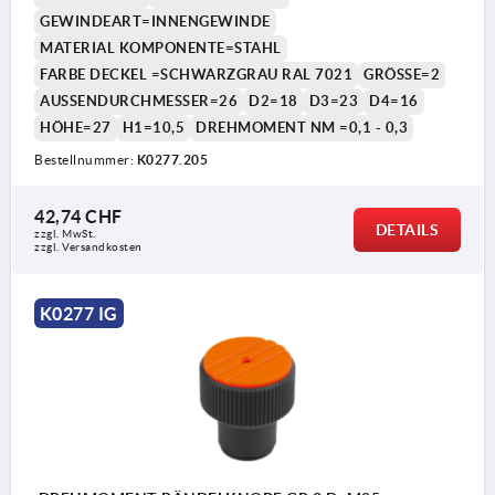
GEWINDEART=INNENGEWINDE
MATERIAL KOMPONENTE=STAHL
FARBE DECKEL =SCHWARZGRAU RAL 7021
GRÖSSE=2
AUSSENDURCHMESSER=26
D2=18
D3=23
D4=16
HÖHE=27
H1=10,5
DREHMOMENT NM =0,1 - 0,3
Bestellnummer:
K0277.205
1) Stellschraube zum Einstellen des
Drehmoments
42,74 CHF
DETAILS
zzgl. MwSt.
zzgl. Versandkosten
K0277 IG