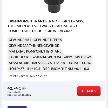
DREHMOMENT-RÄNDELKNOPF GR.2 D=M05,
THERMOPLAST SCHWARZGRAU RAL7021,
KOMP:STAHL, DECKEL:GRÜN RAL6032
GEWINDE=M5
GEWINDETIEFE=5
GEWINDEART=INNENGEWINDE
MATERIAL KOMPONENTE=STAHL
FARBE DECKEL =SIGNALGRÜN RAL 6032
GRÖSSE=2
AUSSENDURCHMESSER=26
D2=18
D3=23
D4=16
HÖHE=27
H1=10,5
DREHMOMENT NM =0,1 - 0,3
Bestellnummer:
K0277.2052
42,74 CHF
DETAILS
zzgl. MwSt.
zzgl. Versandkosten