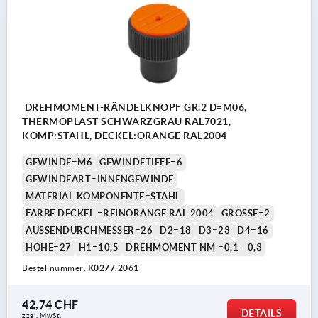
DREHMOMENT-RÄNDELKNOPF GR.2 D=M06,
THERMOPLAST SCHWARZGRAU RAL7021,
KOMP:STAHL, DECKEL:ORANGE RAL2004
GEWINDE=M6
GEWINDETIEFE=6
GEWINDEART=INNENGEWINDE
MATERIAL KOMPONENTE=STAHL
FARBE DECKEL =REINORANGE RAL 2004
GRÖSSE=2
AUSSENDURCHMESSER=26
D2=18
D3=23
D4=16
HÖHE=27
H1=10,5
DREHMOMENT NM =0,1 - 0,3
Bestellnummer:
K0277.2061
42,74 CHF
DETAILS
zzgl. MwSt.