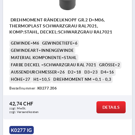
DREHMOMENT-RÄNDELKNOPF GR.2 D=M06,
THERMOPLAST SCHWARZGRAU RAL7021,
KOMP:STAHL, DECKEL:SCHWARZGRAU RAL7021
GEWINDE=M6
GEWINDETIEFE=6
GEWINDEART=INNENGEWINDE
MATERIAL KOMPONENTE=STAHL
FARBE DECKEL =SCHWARZGRAU RAL 7021
GRÖSSE=2
AUSSENDURCHMESSER=26
D2=18
D3=23
D4=16
HÖHE=27
H1=10,5
DREHMOMENT NM =0,1 - 0,3
Bestellnummer:
K0277.206
42,74 CHF
DETAILS
zzgl. MwSt.
zzgl. Versandkosten
K0277 IG