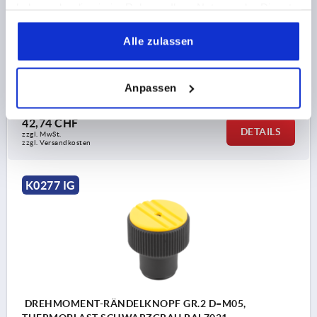
haben oder die sie im Rahmen Ihrer Nutzung der Dienste
MATERIAL KOMPONENTE=STAHL
gesammelt haben.
FARBE DECKEL =VERKEHRSROT RAL 3020
GRÖSSE=2
Alle zulassen
AUSSENDURCHMESSER=26
D2=18
D3=23
D4=16
HÖHE=27
H1=10,5
DREHMOMENT NM =0,1 - 0,3
Anpassen
Bestellnummer:
K0277.2056
42,74 CHF
DETAILS
zzgl. MwSt.
zzgl. Versandkosten
K0277 IG
DREHMOMENT-RÄNDELKNOPF GR.2 D=M05,