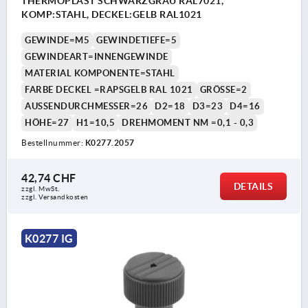
THERMOPLAST SCHWARZGRAU RAL7021,
KOMP:STAHL, DECKEL:GELB RAL1021
GEWINDE=M5
GEWINDETIEFE=5
GEWINDEART=INNENGEWINDE
MATERIAL KOMPONENTE=STAHL
FARBE DECKEL =RAPSGELB RAL 1021
GRÖSSE=2
AUSSENDURCHMESSER=26
D2=18
D3=23
D4=16
HÖHE=27
H1=10,5
DREHMOMENT NM =0,1 - 0,3
Bestellnummer:
K0277.2057
42,74 CHF
DETAILS
zzgl. MwSt.
zzgl. Versandkosten
K0277 IG