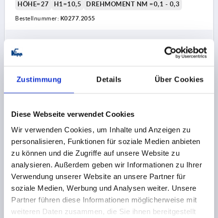
HÖHE=27
H1=10,5
DREHMOMENT NM =0,1 - 0,3
Bestellnummer:
K0277.2055
42,74 CHF
DETAILS
zzgl. MwSt.
zzgl. Versandkosten
Zustimmung
Details
Über Cookies
K0277 IG
Diese Webseite verwendet Cookies
Wir verwenden Cookies, um Inhalte und Anzeigen zu
personalisieren, Funktionen für soziale Medien anbieten
zu können und die Zugriffe auf unsere Website zu
analysieren. Außerdem geben wir Informationen zu Ihrer
DREHMOMENT-RÄNDELKNOPF GR.2 D=M05,
Verwendung unserer Website an unsere Partner für
THERMOPLAST SCHWARZGRAU RAL7021,
KOMP:STAHL, DECKEL:ROT RAL3020
soziale Medien, Werbung und Analysen weiter. Unsere
Partner führen diese Informationen möglicherweise mit
GEWINDE=M5
GEWINDETIEFE=5
weiteren Daten zusammen, die Sie ihnen bereitgestellt
GEWINDEART=INNENGEWINDE