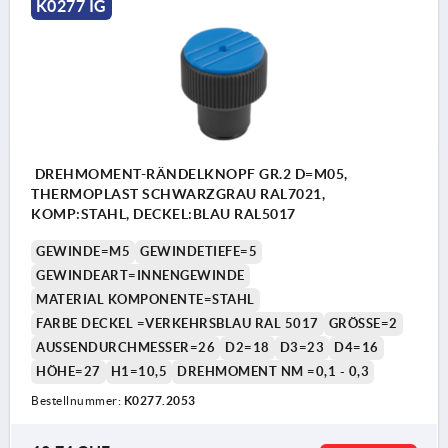
K0277 IG
DREHMOMENT-RÄNDELKNOPF GR.2 D=M05,
THERMOPLAST SCHWARZGRAU RAL7021,
KOMP:STAHL, DECKEL:BLAU RAL5017
GEWINDE=M5
GEWINDETIEFE=5
GEWINDEART=INNENGEWINDE
MATERIAL KOMPONENTE=STAHL
FARBE DECKEL =VERKEHRSBLAU RAL 5017
GRÖSSE=2
AUSSENDURCHMESSER=26
D2=18
D3=23
D4=16
HÖHE=27
H1=10,5
DREHMOMENT NM =0,1 - 0,3
Bestellnummer:
K0277.2053