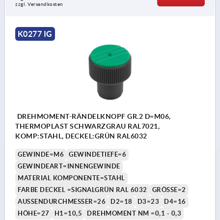
zzgl. Versandkosten
K0277 IG
DREHMOMENT-RÄNDELKNOPF GR.2 D=M06,
THERMOPLAST SCHWARZGRAU RAL7021,
KOMP:STAHL, DECKEL:GRÜN RAL6032
GEWINDE=M6
GEWINDETIEFE=6
GEWINDEART=INNENGEWINDE
MATERIAL KOMPONENTE=STAHL
FARBE DECKEL =SIGNALGRÜN RAL 6032
GRÖSSE=2
AUSSENDURCHMESSER=26
D2=18
D3=23
D4=16
HÖHE=27
H1=10,5
DREHMOMENT NM =0,1 - 0,3