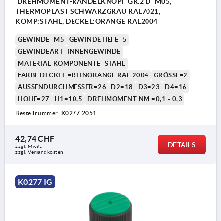
DREHMOMENT-RÄNDELKNOPF GR.2 D=M05,
THERMOPLAST SCHWARZGRAU RAL7021,
KOMP:STAHL, DECKEL:ORANGE RAL2004
GEWINDE=M5
GEWINDETIEFE=5
GEWINDEART=INNENGEWINDE
MATERIAL KOMPONENTE=STAHL
FARBE DECKEL =REINORANGE RAL 2004
GRÖSSE=2
AUSSENDURCHMESSER=26
D2=18
D3=23
D4=16
HÖHE=27
H1=10,5
DREHMOMENT NM =0,1 - 0,3
Bestellnummer:
K0277.2051
42,74 CHF
DETAILS
zzgl. MwSt.
zzgl. Versandkosten
K0277 IG