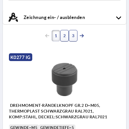
Zeichnung ein- / ausblenden
1
2
3
K0277 IG
DREHMOMENT-RÄNDELKNOPF GR.2 D=M05,
THERMOPLAST SCHWARZGRAU RAL7021,
KOMP:STAHL, DECKEL:SCHWARZGRAU RAL7021
GEWINDE=M5
GEWINDETIEFE=5