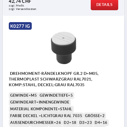
42,74 CHF
DETAILS
zzgl. MwSt.
zzgl. Versandkosten
K0277 IG
DREHMOMENT-RÄNDELKNOPF GR.2 D=M05,
THERMOPLAST SCHWARZGRAU RAL7021,
KOMP:STAHL, DECKEL:GRAU RAL7035
GEWINDE=M5
GEWINDETIEFE=5
GEWINDEART=INNENGEWINDE
MATERIAL KOMPONENTE=STAHL
FARBE DECKEL =LICHTGRAU RAL 7035
GRÖSSE=2
AUSSENDURCHMESSER=26
D2=18
D3=23
D4=16