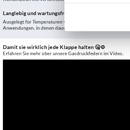
Langlebig und wartungsfrei
Ausgelegt für Temperaturen von
-20 °C bis +80 °C
, arbeite
Anwendungen, in denen dauerhaft kontrollierte Bewegungsab
Damit sie wirklich jede Klappe halten 🤐⚙️
Erfahren Sie mehr über unsere Gasdruckfedern im Video.