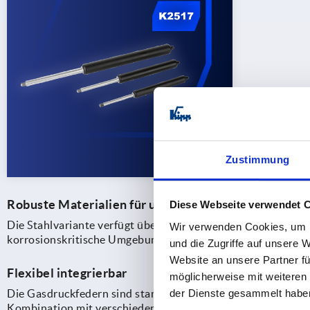
Zustimmung
Robuste Materialien für unterschiedliche Einsatzbe
Diese Webseite verwendet 
Die Stahlvariante verfügt über ein Druckrohr aus Stahl und
Wir verwenden Cookies, um I
korrosionskritische Umgebungen bietet KIPP eine Edelstahl
und die Zugriffe auf unsere 
Website an unsere Partner fü
Flexibel integrierbar
möglicherweise mit weiteren
der Dienste gesammelt habe
Die Gasdruckfedern sind standardmäßig mit Kolbenstang
Kombination mit verschiedenen Anschluss- und Beschlagteile