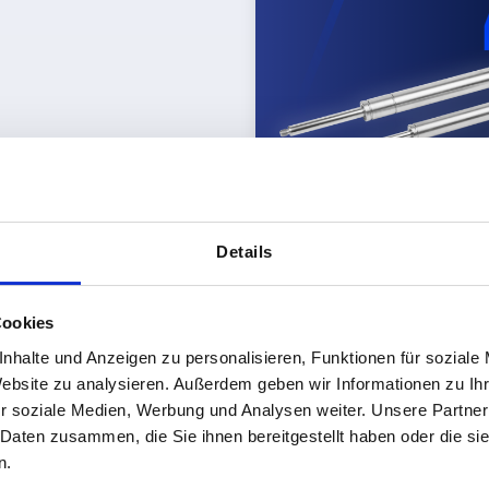
Details
reiche
Cookies
 eine hartverchromte Kolbenstange und eignet sich besonders 
nhalte und Anzeigen zu personalisieren, Funktionen für soziale
ausführung mit Druckrohr aus Edelstahl 1.4301 und Kolbenst
Website zu analysieren. Außerdem geben wir Informationen zu I
r soziale Medien, Werbung und Analysen weiter. Unsere Partner
 Daten zusammen, die Sie ihnen bereitgestellt haben oder die s
n.
endurchmessern von
6 bis 14 mm
und Hüben von
40 bis 400 m
n aus Stahl oder Edelstahl und erleichtern die Integration i