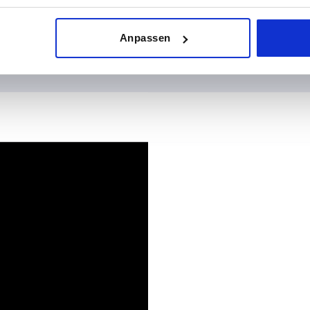
Anpassen
n die Gasdruckfedern über ihre gesamte Lebensdauer wartungsfr
läufe und eine hohe Betriebssicherheit gefordert sind.