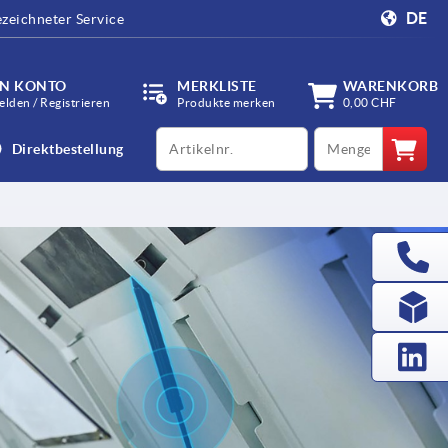
DE
zeichneter Service
IN KONTO
MERKLISTE
WARENKORB
lden / Registrieren
Produkte merken
0,00 CHF
productCode
qty
Direktbestellung