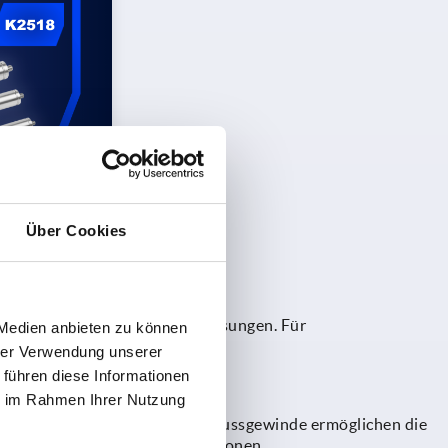
Über Cookies
für wirtschaftliche Industrielösungen. Für
 Medien anbieten zu können
ange aus Edelstahl 1.4305 an.
hrer Verwendung unserer
 führen diese Informationen
ie im Rahmen Ihrer Nutzung
m
erhältlich. Beidseitige Anschlussgewinde ermöglichen die
n unterschiedlichste Konstruktionen.