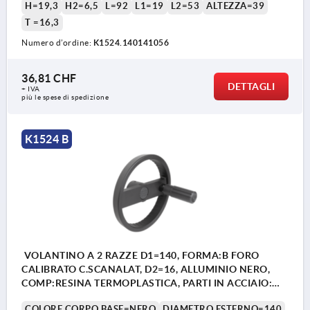
H=19,3
H2=6,5
L=92
L1=19
L2=53
ALTEZZA=39
T =16,3
Numero d’ordine:
K1524.140141056
36,81 CHF
DETTAGLI
+ IVA
più le spese di spedizione
K1524 B
VOLANTINO A 2 RAZZE D1=140, FORMA:B FORO
CALIBRATO C.SCANALAT, D2=16, ALLUMINIO NERO,
COMP:RESINA TERMOPLASTICA, PARTI IN ACCIAIO:
ACCIAIO, IMPUGNATURA CILINDRICA GIR
COLORE CORPO BASE=NERO
DIAMETRO ESTERNO=140