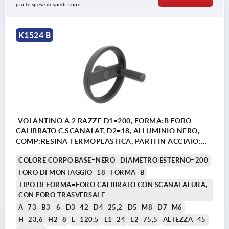
più le spese di spedizione
K1524 B
VOLANTINO A 2 RAZZE D1=200, FORMA:B FORO
CALIBRATO C.SCANALAT, D2=18, ALLUMINIO NERO,
COMP:RESINA TERMOPLASTICA, PARTI IN ACCIAIO:
ACCIAIO, IMPUGNATURA CILINDRICA GIR
COLORE CORPO BASE=NERO
DIAMETRO ESTERNO=200
FORO DI MONTAGGIO=18
FORMA=B
TIPO DI FORMA=FORO CALIBRATO CON SCANALATURA,
CON FORO TRASVERSALE
A=73
B3 =6
D3=42
D4=25,2
D5=M8
D7=M6
H=23,6
H2=8
L=120,5
L1=24
L2=75,5
ALTEZZA=45