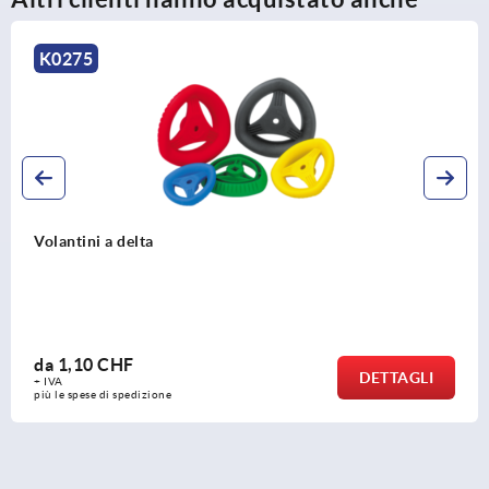
K0725
Volantini a 2 razze in plastica
da
8,45 CHF
DETTAGLI
+ IVA
più le spese di spedizione