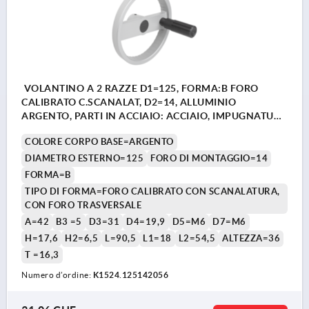
VOLANTINO A 2 RAZZE D1=125, FORMA:B FORO
CALIBRATO C.SCANALAT, D2=14, ALLUMINIO
ARGENTO, PARTI IN ACCIAIO: ACCIAIO, IMPUGNATURA
CILINDRICA GIR
COLORE CORPO BASE=ARGENTO
DIAMETRO ESTERNO=125
FORO DI MONTAGGIO=14
FORMA=B
TIPO DI FORMA=FORO CALIBRATO CON SCANALATURA,
CON FORO TRASVERSALE
A=42
B3 =5
D3=31
D4=19,9
D5=M6
D7=M6
H=17,6
H2=6,5
L=90,5
L1=18
L2=54,5
ALTEZZA=36
T =16,3
Numero d’ordine:
K1524.125142056