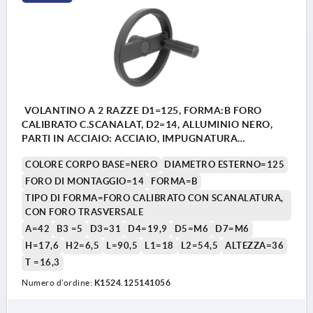
VOLANTINO A 2 RAZZE D1=125, FORMA:B FORO
CALIBRATO C.SCANALAT, D2=14, ALLUMINIO NERO,
PARTI IN ACCIAIO: ACCIAIO, IMPUGNATURA
CILINDRICA GIR
COLORE CORPO BASE=NERO
DIAMETRO ESTERNO=125
FORO DI MONTAGGIO=14
FORMA=B
TIPO DI FORMA=FORO CALIBRATO CON SCANALATURA,
CON FORO TRASVERSALE
A=42
B3 =5
D3=31
D4=19,9
D5=M6
D7=M6
H=17,6
H2=6,5
L=90,5
L1=18
L2=54,5
ALTEZZA=36
T =16,3
Numero d’ordine:
K1524.125141056