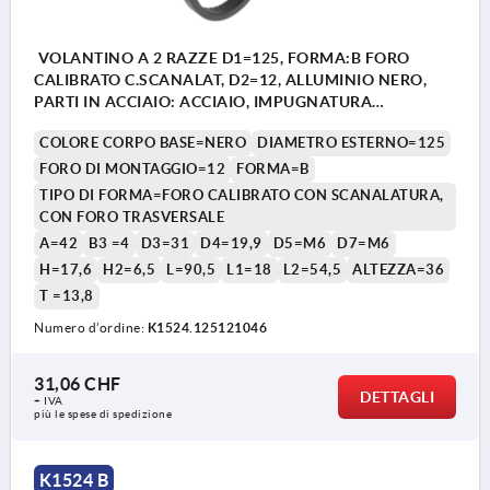
VOLANTINO A 2 RAZZE D1=125, FORMA:B FORO
CALIBRATO C.SCANALAT, D2=12, ALLUMINIO NERO,
PARTI IN ACCIAIO: ACCIAIO, IMPUGNATURA
CILINDRICA GIR
COLORE CORPO BASE=NERO
DIAMETRO ESTERNO=125
FORO DI MONTAGGIO=12
FORMA=B
TIPO DI FORMA=FORO CALIBRATO CON SCANALATURA,
CON FORO TRASVERSALE
A=42
B3 =4
D3=31
D4=19,9
D5=M6
D7=M6
H=17,6
H2=6,5
L=90,5
L1=18
L2=54,5
ALTEZZA=36
T =13,8
1) Posizione del foro trasversale sfalsata di 90° rispetto
1) P
alla cava per linguetta i aggiustamento
alla
Numero d’ordine:
K1524.125121046
31,06 CHF
DETTAGLI
+ IVA
più le spese di spedizione
K1524 B