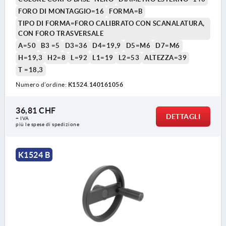
FORO DI MONTAGGIO=16
FORMA=B
TIPO DI FORMA=FORO CALIBRATO CON SCANALATURA,
CON FORO TRASVERSALE
A=50
B3 =5
D3=36
D4=19,9
D5=M6
D7=M6
H=19,3
H2=8
L=92
L1=19
L2=53
ALTEZZA=39
T =18,3
Numero d’ordine:
K1524.140161056
36,81 CHF
DETTAGLI
+ IVA
più le spese di spedizione
K1524 B