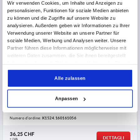
Wir verwenden Cookies, um Inhalte und Anzeigen zu
personalisieren, Funktionen für soziale Medien anbieten
zu können und die Zugriffe auf unsere Website zu
analysieren. Außerdem geben wir Informationen zu Ihrer
Verwendung unserer Website an unsere Partner für
soziale Medien, Werbung und Analysen weiter. Unsere
VOLANTINO A 2 RAZZE D1=160, FORMA:B FORO
CALIBRATO C.SCANALAT, D2=16, ALLUMINIO NERO,
Partner führen diese Informationen möglicherweise mit
PARTI IN ACCIAIO: ACCIAIO, IMPUGNATURA
weiteren Daten zusammen, die Sie ihnen bereitgestellt
CILINDRICA GIR
haben oder die sie im Rahmen Ihrer Nutzung der Dienste
COLORE CORPO BASE=NERO
DIAMETRO ESTERNO=160
gesammelt haben.
FORO DI MONTAGGIO=16
FORMA=B
Alle zulassen
TIPO DI FORMA=FORO CALIBRATO CON SCANALATURA,
CON FORO TRASVERSALE
A=55
B3 =5
D3=36
D4=25,2
D5=M8
D7=M6
Anpassen
H=19,4
H2=8
L=116,5
L1=20
L2=76,5
ALTEZZA=40
T =18,3
Numero d’ordine:
K1524.160161056
36,25 CHF
DETTAGLI
+ IVA