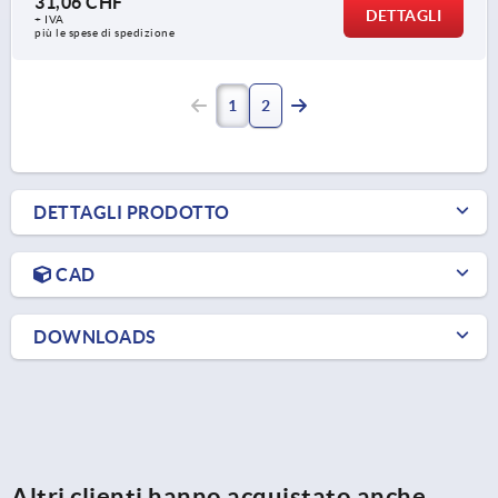
31,06 CHF
DETTAGLI
+ IVA
più le spese di spedizione
1
2
DETTAGLI PRODOTTO
CAD
DOWNLOADS
Altri clienti hanno acquistato anche