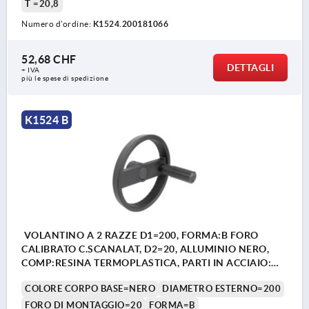
T =20,8
Numero d’ordine:
K1524.200181066
52,68 CHF
DETTAGLI
+ IVA
più le spese di spedizione
K1524 B
VOLANTINO A 2 RAZZE D1=200, FORMA:B FORO
CALIBRATO C.SCANALAT, D2=20, ALLUMINIO NERO,
COMP:RESINA TERMOPLASTICA, PARTI IN ACCIAIO:
ACCIAIO, IMPUGNATURA CILINDRICA GIR
COLORE CORPO BASE=NERO
DIAMETRO ESTERNO=200
FORO DI MONTAGGIO=20
FORMA=B