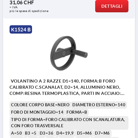
31,06 CHF
DETTAGLI
+ IVA
più le spese di spedizione
K1524 B
VOLANTINO A 2 RAZZE D1=140, FORMA:B FORO
CALIBRATO C.SCANALAT, D2=14, ALLUMINIO NERO,
COMP:RESINA TERMOPLASTICA, PARTI IN ACCIAIO:
ACCIAIO, IMPUGNATURA CILINDRICA GIR
COLORE CORPO BASE=NERO
DIAMETRO ESTERNO=140
FORO DI MONTAGGIO=14
FORMA=B
TIPO DI FORMA=FORO CALIBRATO CON SCANALATURA,
CON FORO TRASVERSALE
A=50
B3 =5
D3=36
D4=19,9
D5=M6
D7=M6