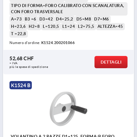
TIPO DI FORMA=FORO CALIBRATO CON SCANALATURA,
CON FORO TRASVERSALE
A=73
B3 =6
D3=42
D4=25,2
D5=M8
D7=M6
H=23,6
H2=8
L=120,5
L1=24
L2=75,5
ALTEZZA=45
T =22,8
Numero d’ordine:
K1524.200201066
52,68 CHF
DETTAGLI
+ IVA
più le spese di spedizione
K1524 B
VOLANTINO A 2 RAZZE D1=125, FORMA:B FORO