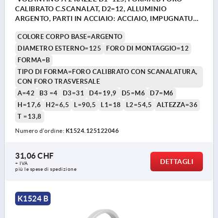
CALIBRATO C.SCANALAT, D2=12, ALLUMINIO
ARGENTO, PARTI IN ACCIAIO: ACCIAIO, IMPUGNATURA
CILINDRICA GIR
COLORE CORPO BASE=ARGENTO
DIAMETRO ESTERNO=125
FORO DI MONTAGGIO=12
FORMA=B
TIPO DI FORMA=FORO CALIBRATO CON SCANALATURA,
CON FORO TRASVERSALE
A=42
B3 =4
D3=31
D4=19,9
D5=M6
D7=M6
H=17,6
H2=6,5
L=90,5
L1=18
L2=54,5
ALTEZZA=36
T =13,8
Numero d’ordine:
K1524.125122046
31,06 CHF
DETTAGLI
+ IVA
più le spese di spedizione
K1524 B