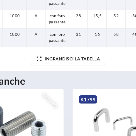
passante
1000
A
con foro
28
15,5
52
3
passante
1000
A
con foro
31
16
58
4
passante
INGRANDISCI LA TABELLA
 anche
K0229