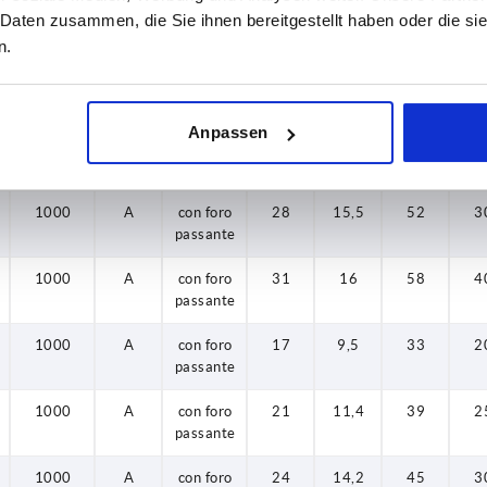
1000
A
con foro
17
9,5
33
2
 Daten zusammen, die Sie ihnen bereitgestellt haben oder die s
passante
n.
1000
A
con foro
21
11,4
39
2
passante
Anpassen
1000
A
con foro
24
14,2
45
3
passante
1000
A
con foro
28
15,5
52
3
passante
1000
A
con foro
31
16
58
4
passante
1000
A
con foro
17
9,5
33
2
passante
1000
A
con foro
21
11,4
39
2
passante
1000
A
con foro
24
14,2
45
3