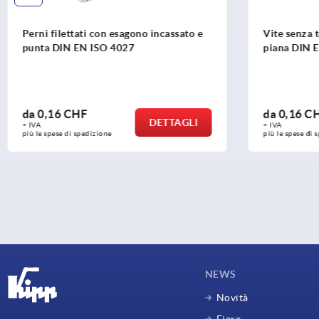
Vite senza testa con esagono e punta
Manigliette
piana DIN EN ISO 4026
da
0,16 CHF
da
5,35 C
DETTAGLI
+ IVA
+ IVA
più le spese di spedizione
più le spese di
NEWS
Novità
Fiere