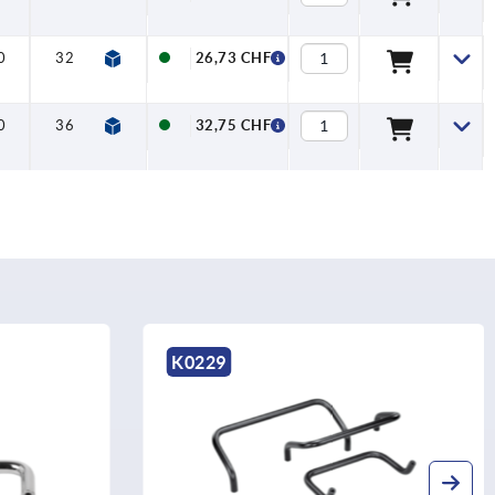
0
32
26,73 CHF
0
36
32,75 CHF
K0229