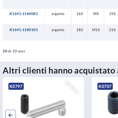
K1641.1160083
argento
160
M8
194
K1641.1180103
argento
180
M10
218
10
di 10 voci
Altri clienti hanno acquistato
NUOVO
K0707
K1799