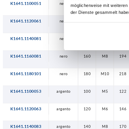
K1641.1100051
nero
100
M5
122
möglicherweise mit weiteren
der Dienste gesammelt habe
K1641.1120061
nero
120
M6
146
K1641.1140081
nero
140
M8
170
K1641.1160081
nero
160
M8
194
K1641.1180101
nero
180
M10
218
K1641.1100053
argento
100
M5
122
K1641.1120063
argento
120
M6
146
K1641.1140083
argento
140
M8
170