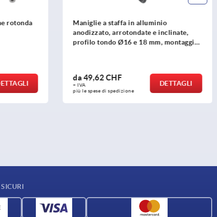
io
Rondelle terminali in alluminio,
nclinate,
coniche, per maniglie a staffa rotonde
, montaggio
da
7,78 CHF
DETTAGLI
DETTAGLI
+ IVA
più le spese di spedizione
SICURI