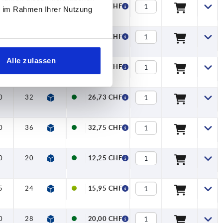
0
20
12,25 CHF
ie im Rahmen Ihrer Nutzung
5
24
15,95 CHF
Alle zulassen
0
28
20,00 CHF
0
32
26,73 CHF
0
36
32,75 CHF
0
20
12,25 CHF
5
24
15,95 CHF
0
28
20,00 CHF