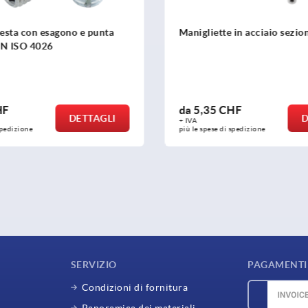
 in acciaio sezione rotonda
Maniglie a staffa in allumin
anodizzato, arrotondate e i
profilo tondo Ø16 e 18 mm
dal retro
HF
da
49,62 CHF
DETTAGLI
+ IVA
 spedizione
più le spese di spedizione
SERVIZIO
PAGAMENTI 
Condizioni di fornitura
Panoramica dei materiali