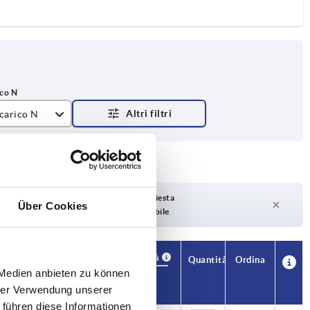
 carico N
Tempi di consegna su richiesta
Über Cookies
Attualmente non disponibile
Disponibilità
CAD
Quantità
Ordina
1
S
 Medien anbieten zu können
Prezzo
hrer Verwendung unserer
 führen diese Informationen