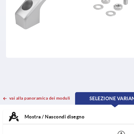
vai alla panoramica dei moduli
SELEZIONE VARIA
CURRE
CURRE
TAB:
TAB:
Mostra / Nascondi disegno