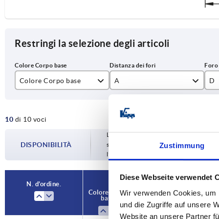
Restringi la selezione degli articoli
Colore Corpo base
A
D
argento
100
M
10
di 10 voci
nero
120
M
La disponibilità viene aggiornata più volte
140
M
DISPONIBILITÀ
spedizione confermata vi verrà comunica
Zustimmung
l’ordine.
160
M1
Diese Webseite verwendet 
180
N. d’ordine.
Colore Corpo
A
D
L
Wir verwenden Cookies, um I
base
und die Zugriffe auf unsere 
Website an unsere Partner fü