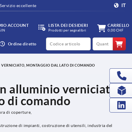
IT
Servizio eccellente
 MIO ACCOUNT
LISTA DEI DESIDERI
CARRELLO
GIN
Prodotti per segnalibri
0,00 CHF
productCode
qty
Ordine diretto
IO VERNICIATO, MONTAGGIO DAL LATO DI COMANDO
in alluminio verniciato,
to di comando
ura di coperture,
truzione di impianti, costruzione di utensili, industria del