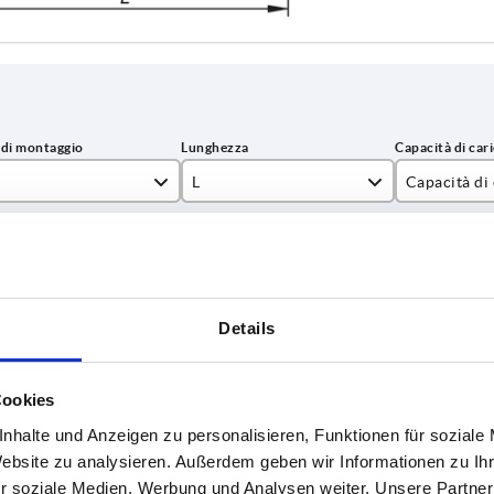
L
Capacità di
5
122
1000
INGRANDISCI LA TABELLA
6
146
 al giorno a intervalli regolari. La data di
8
170
1 - 3 giorni
ta nell’ultima fase prima di completare
Details
4-20 giorni
0
194
Cookies
218
Capacità
Forma
Tipo di
B
C
H
H
nhalte und Anzeigen zu personalisieren, Funktionen für soziale
di
forma
carico N
Website zu analysieren. Außerdem geben wir Informationen zu I
r soziale Medien, Werbung und Analysen weiter. Unsere Partner