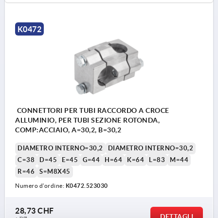
K0472
CONNETTORI PER TUBI RACCORDO A CROCE
ALLUMINIO, PER TUBI SEZIONE ROTONDA,
COMP:ACCIAIO, A=30,2, B=30,2
DIAMETRO INTERNO=30,2
DIAMETRO INTERNO=30,2
C=38
D=45
E=45
G=44
H=64
K=64
L=83
M=44
R=46
S=M8X45
Numero d’ordine:
K0472.523030
28,73 CHF
DETTAGLI