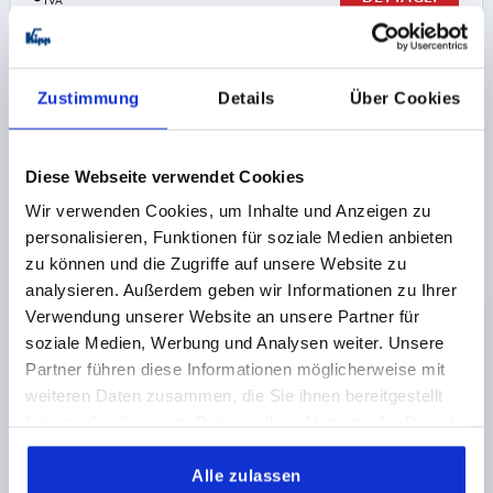
+ IVA
più le spese di spedizione
K0472
Zustimmung
Details
Über Cookies
Diese Webseite verwendet Cookies
Wir verwenden Cookies, um Inhalte und Anzeigen zu
personalisieren, Funktionen für soziale Medien anbieten
zu können und die Zugriffe auf unsere Website zu
CONNETTORI PER TUBI RACCORDO A CROCE
ALLUMINIO, PER TUBI SEZIONE ROTONDA,
analysieren. Außerdem geben wir Informationen zu Ihrer
COMP:ACCIAIO, A=40,2, B=40,2
Verwendung unserer Website an unsere Partner für
soziale Medien, Werbung und Analysen weiter. Unsere
DIAMETRO INTERNO=40,2
DIAMETRO INTERNO=40,2
Partner führen diese Informationen möglicherweise mit
C=50
D=60
E=60
G=61
H=75
K=75
L=111
M=61
weiteren Daten zusammen, die Sie ihnen bereitgestellt
R=57
S=M8X60
haben oder die sie im Rahmen Ihrer Nutzung der Dienste
Numero d’ordine:
K0472.524040
gesammelt haben.
Alle zulassen
40,19 CHF