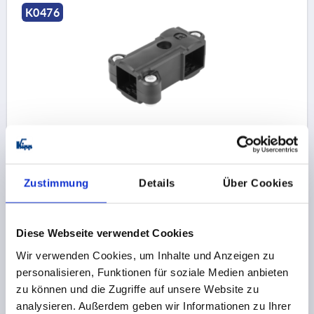
K0476
CONNETTORI PER TUBI RACCORDO A T RESINA
TERMOPLASTICA, PER TUBI QUADRI, COMP:ACCIAIO,
A=30, B=30
Zustimmung
Details
Über Cookies
QUADRO INCASSATO=30
QUADRO INCASSATO=30
Numero d’ordine:
K0476.3030
Diese Webseite verwendet Cookies
10,74 CHF
DETTAGLI
+ IVA
Wir verwenden Cookies, um Inhalte und Anzeigen zu
più le spese di spedizione
personalisieren, Funktionen für soziale Medien anbieten
zu können und die Zugriffe auf unsere Website zu
analysieren. Außerdem geben wir Informationen zu Ihrer