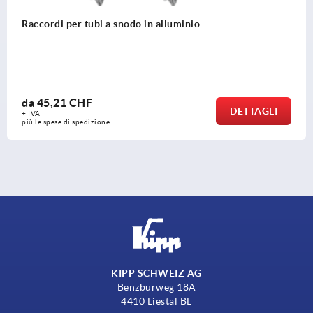
er tubi a snodo in alluminio
Raccordi 
tubi rot
 CHF
da
36,9
DETTAGLI
+ IVA
i spedizione
più le spese
KIPP SCHWEIZ AG
Benzburweg 18A
4410 Liestal BL