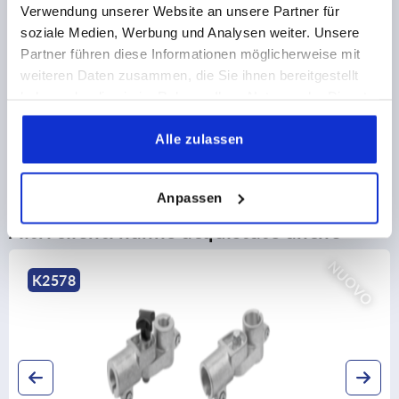
DETTAGLI PRODOTTO
Verwendung unserer Website an unsere Partner für
soziale Medien, Werbung und Analysen weiter. Unsere
CAD
Partner führen diese Informationen möglicherweise mit
weiteren Daten zusammen, die Sie ihnen bereitgestellt
haben oder die sie im Rahmen Ihrer Nutzung der Dienste
DOWNLOADS
gesammelt haben.
Alle zulassen
Anpassen
Altri clienti hanno acquistato anche
NUOVO
K0488