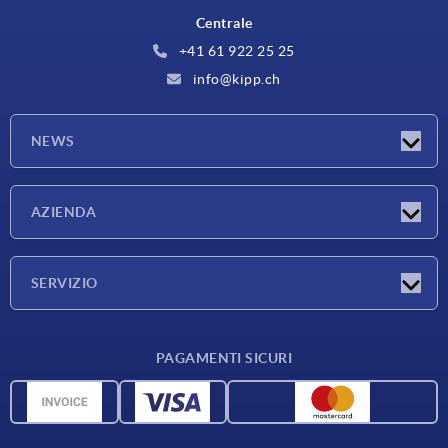
Centrale
+41 61 922 25 25
info@kipp.ch
NEWS
Novità
AZIENDA
Fiere
Azienda
SERVIZIO
Condizioni di fornitura
PAGAMENTI SICURI
Panoramica dei materiali
Dati CAD
Contatti