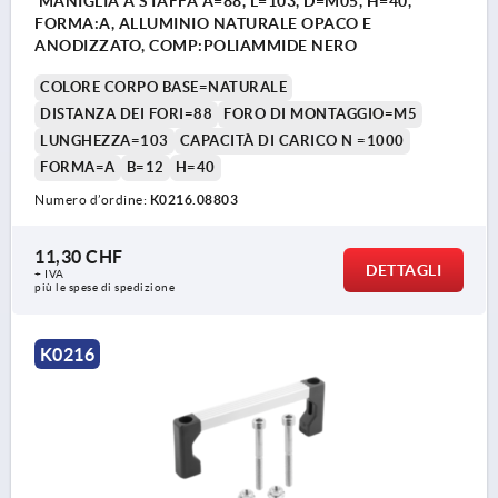
MANIGLIA A STAFFA A=88, L=103, D=M05, H=40,
FORMA:A, ALLUMINIO NATURALE OPACO E
ANODIZZATO, COMP:POLIAMMIDE NERO
COLORE CORPO BASE=NATURALE
DISTANZA DEI FORI=88
FORO DI MONTAGGIO=M5
LUNGHEZZA=103
CAPACITÀ DI CARICO N =1000
FORMA=A
B=12
H=40
Numero d’ordine:
K0216.08803
11,30 CHF
DETTAGLI
+ IVA
più le spese di spedizione
K0216