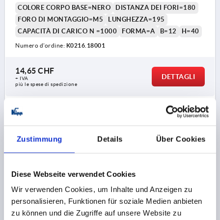
COLORE CORPO BASE=NERO
DISTANZA DEI FORI=180
FORO DI MONTAGGIO=M5
LUNGHEZZA=195
CAPACITÀ DI CARICO N =1000
FORMA=A
B=12
H=40
Numero d’ordine:
K0216.18001
14,65 CHF
DETTAGLI
+ IVA
più le spese di spedizione
K0216
Zustimmung
Details
Über Cookies
Diese Webseite verwendet Cookies
Wir verwenden Cookies, um Inhalte und Anzeigen zu
MANIGLIA A STAFFA A=235, L=250, D=M05, H=40,
personalisieren, Funktionen für soziale Medien anbieten
FORMA:A, ALLUMINIO NERO OPACO E ANODIZZATO,
zu können und die Zugriffe auf unsere Website zu
COMP:POLIAMMIDE NERO