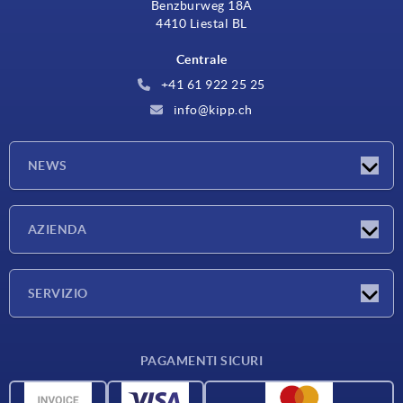
Benzburweg 18A
4410 Liestal BL
Centrale
+41 61 922 25 25
info@kipp.ch
NEWS
Novità
AZIENDA
Fiere
Azienda
SERVIZIO
Condizioni di fornitura
PAGAMENTI SICURI
Panoramica dei materiali
Dati CAD