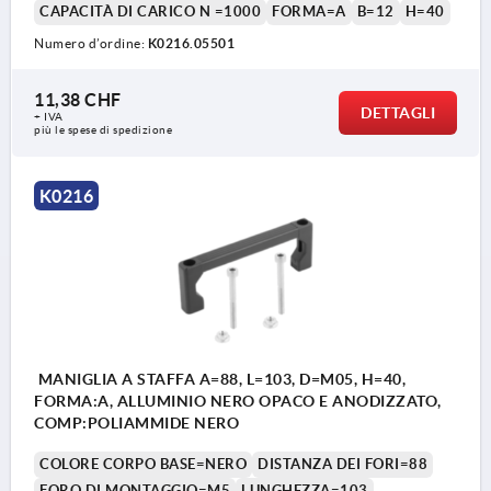
CAPACITÀ DI CARICO N =1000
FORMA=A
B=12
H=40
Numero d’ordine:
K0216.05501
11,38 CHF
DETTAGLI
+ IVA
1) Dado con dente di arresto
più le spese di spedizione
K0216
MANIGLIA A STAFFA A=88, L=103, D=M05, H=40,
FORMA:A, ALLUMINIO NERO OPACO E ANODIZZATO,
COMP:POLIAMMIDE NERO
COLORE CORPO BASE=NERO
DISTANZA DEI FORI=88
FORO DI MONTAGGIO=M5
LUNGHEZZA=103