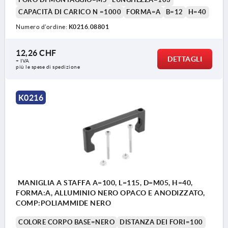
CAPACITÀ DI CARICO N =1000
FORMA=A
B=12
H=40
Numero d’ordine:
K0216.08801
12,26 CHF
DETTAGLI
+ IVA
più le spese di spedizione
K0216
MANIGLIA A STAFFA A=100, L=115, D=M05, H=40,
FORMA:A, ALLUMINIO NERO OPACO E ANODIZZATO,
COMP:POLIAMMIDE NERO
COLORE CORPO BASE=NERO
DISTANZA DEI FORI=100