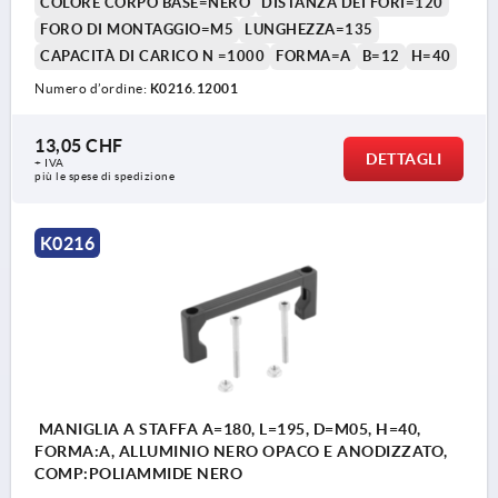
COLORE CORPO BASE=NERO
DISTANZA DEI FORI=120
FORO DI MONTAGGIO=M5
LUNGHEZZA=135
CAPACITÀ DI CARICO N =1000
FORMA=A
B=12
H=40
Numero d’ordine:
K0216.12001
13,05 CHF
DETTAGLI
+ IVA
più le spese di spedizione
K0216
MANIGLIA A STAFFA A=180, L=195, D=M05, H=40,
FORMA:A, ALLUMINIO NERO OPACO E ANODIZZATO,
COMP:POLIAMMIDE NERO