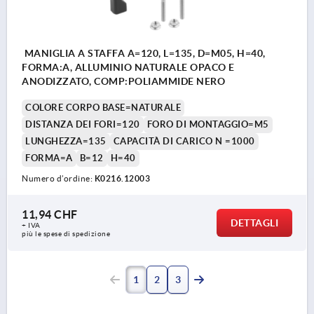
MANIGLIA A STAFFA A=120, L=135, D=M05, H=40,
FORMA:A, ALLUMINIO NATURALE OPACO E
ANODIZZATO, COMP:POLIAMMIDE NERO
COLORE CORPO BASE=NATURALE
DISTANZA DEI FORI=120
FORO DI MONTAGGIO=M5
LUNGHEZZA=135
CAPACITÀ DI CARICO N =1000
FORMA=A
B=12
H=40
Numero d’ordine:
K0216.12003
11,94 CHF
DETTAGLI
+ IVA
più le spese di spedizione
1
2
3