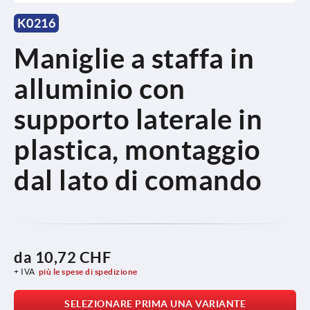
K0216
Maniglie a staffa in
alluminio con
supporto laterale in
plastica, montaggio
dal lato di comando
da
10,72 CHF
+ IVA
più le spese di spedizione
SELEZIONARE PRIMA UNA VARIANTE