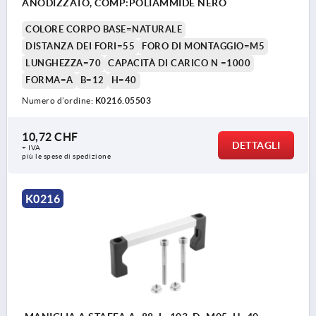
ANODIZZATO, COMP:POLIAMMIDE NERO
COLORE CORPO BASE=NATURALE
DISTANZA DEI FORI=55
FORO DI MONTAGGIO=M5
LUNGHEZZA=70
CAPACITÀ DI CARICO N =1000
FORMA=A
B=12
H=40
Numero d’ordine:
K0216.05503
10,72 CHF
DETTAGLI
+ IVA
più le spese di spedizione
K0216