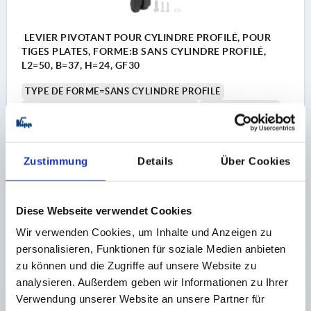
LEVIER PIVOTANT POUR CYLINDRE PROFILÉ, POUR
TIGES PLATES, FORME:B SANS CYLINDRE PROFILÉ,
L2=50, B=37, H=24, GF30
TYPE DE FORME=SANS CYLINDRE PROFILÉ
MODÈLE 1=POUR CYLINDRE PROFILÉ
LONGUEUR=161
MODÈLE 2=POUR TIGES PLATES
LARGEUR=37
B1=25
HAUTEUR=24
H1=21
L2=50
Zustimmung
Details
Über Cookies
Référence:
K2462.11
33,42 CHF
DÉTAILS
hors TVA 
Diese Webseite verwendet Cookies
hors frais d’envoi
Wir verwenden Cookies, um Inhalte und Anzeigen zu
1) Trous de montage
personalisieren, Funktionen für soziale Medien anbieten
2) Épaisseur de tôle max. 2,5 mm
zu können und die Zugriffe auf unsere Website zu
DÉTAILS DU PRODUIT
analysieren. Außerdem geben wir Informationen zu Ihrer
3) Système de verrouillage à 1 point
Verwendung unserer Website an unsere Partner für
4) Système de verrouillage à 3 points