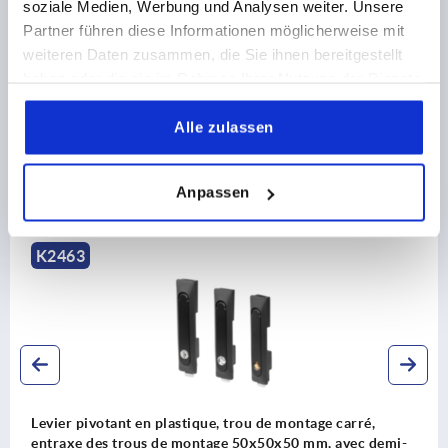
CAD
soziale Medien, Werbung und Analysen weiter. Unsere
5) Came 05569
Partner führen diese Informationen möglicherweise mit
weiteren Daten zusammen, die Sie ihnen bereitgestellt
TÉLÉCHARGEMENTS
6) Levier pivotant
haben oder die sie im Rahmen Ihrer Nutzung der Dienste
7) Adaptateur pour cames en plastique ou en
gesammelt haben.
zinc 05601-10
Alle zulassen
8) Serrures à tige en zinc ou en plastique pour
tiges plates 05601-22
Anpassen
Découvrez notre gamme de produits
K2465
ue, trou de montage carré,
Levier pivotant en plast
tage 50x50x50 mm, avec demi-
entraxe des trous de mo