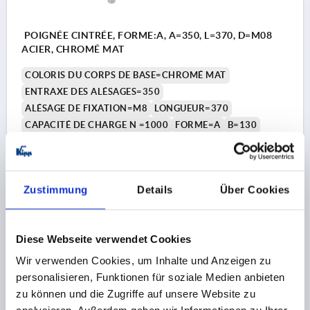
POIGNÉE CINTRÉE, FORME:A, A=350, L=370, D=M08
ACIER, CHROMÉ MAT
COLORIS DU CORPS DE BASE=CHROMÉ MAT
ENTRAXE DES ALÉSAGES=350
ALÉSAGE DE FIXATION=M8
LONGUEUR=370
CAPACITÉ DE CHARGE N =1000
FORME=A
B=130
H=70
Référence:
K0230.350081
Zustimmung
Details
Über Cookies
68,86 CHF
DÉTAILS
hors TVA 
hors frais d’envoi
Diese Webseite verwendet Cookies
K0230 A
Wir verwenden Cookies, um Inhalte und Anzeigen zu
personalisieren, Funktionen für soziale Medien anbieten
zu können und die Zugriffe auf unsere Website zu