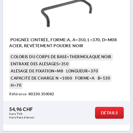
POIGNÉE CINTRÉE, FORME:A, A=350, L=370, D=M08
ACIER, REVÊTEMENT POUDRE NOIR
COLORIS DU CORPS DE BASE=THERMOLAQUÉ NOIR
ENTRAXE DES ALÉSAGES=350
ALÉSAGE DE FIXATION=M8
LONGUEUR=370
CAPACITÉ DE CHARGE N =1000
FORME=A
B=130
H=70
Référence:
K0230.350082
54,96 CHF
DÉTAILS
hors TVA 
hors frais d’envoi