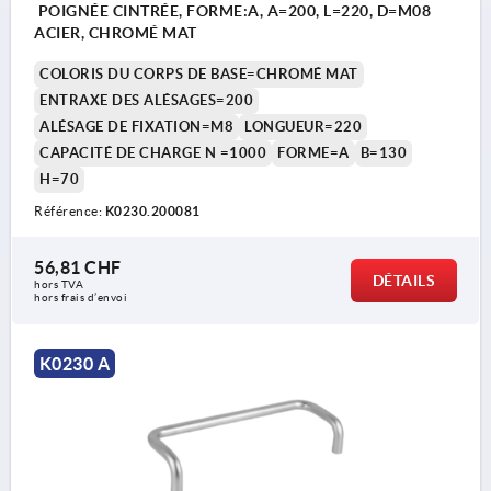
POIGNÉE CINTRÉE, FORME:A, A=200, L=220, D=M08
ACIER, CHROMÉ MAT
COLORIS DU CORPS DE BASE=CHROMÉ MAT
ENTRAXE DES ALÉSAGES=200
ALÉSAGE DE FIXATION=M8
LONGUEUR=220
CAPACITÉ DE CHARGE N =1000
FORME=A
B=130
H=70
Référence:
K0230.200081
56,81 CHF
DÉTAILS
hors TVA 
hors frais d’envoi
K0230 A