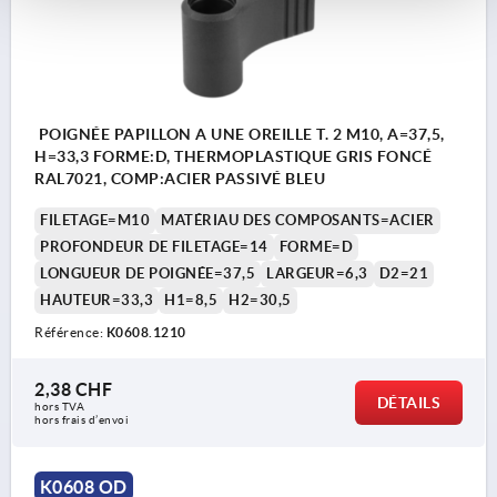
POIGNÉE PAPILLON A UNE OREILLE T. 2 M10, A=37,5,
H=33,3 FORME:D, THERMOPLASTIQUE GRIS FONCÉ
RAL7021, COMP:ACIER PASSIVÉ BLEU
FILETAGE=M10
MATÉRIAU DES COMPOSANTS=ACIER
PROFONDEUR DE FILETAGE=14
FORME=D
LONGUEUR DE POIGNÉE=37,5
LARGEUR=6,3
D2=21
HAUTEUR=33,3
H1=8,5
H2=30,5
Référence:
K0608.1210
2,38 CHF
DÉTAILS
hors TVA 
hors frais d’envoi
K0608 OD