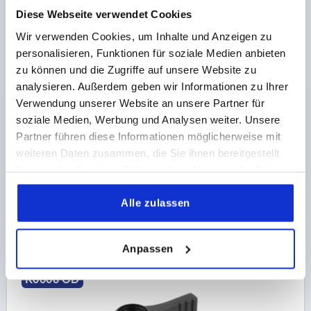
Diese Webseite verwendet Cookies
Wir verwenden Cookies, um Inhalte und Anzeigen zu
personalisieren, Funktionen für soziale Medien anbieten
POIGNÉE PAPILLON A UNE OREILLE T. 2 M08, A=37,5,
zu können und die Zugriffe auf unsere Website zu
H=33,3 FORME:D, THERMOPLASTIQUE GRIS FONCÉ
analysieren. Außerdem geben wir Informationen zu Ihrer
RAL7021, COMP:ACIER PASSIVÉ BLEU
Verwendung unserer Website an unsere Partner für
FILETAGE=M8
MATÉRIAU DES COMPOSANTS=ACIER
soziale Medien, Werbung und Analysen weiter. Unsere
PROFONDEUR DE FILETAGE=14
FORME=D
Partner führen diese Informationen möglicherweise mit
LONGUEUR DE POIGNÉE=37,5
LARGEUR=6,3
D2=21
weiteren Daten zusammen, die Sie ihnen bereitgestellt
HAUTEUR=33,3
H1=8,5
H2=30,5
haben oder die sie im Rahmen Ihrer Nutzung der Dienste
Référence:
K0608.1208
gesammelt haben.
Alle zulassen
2,38 CHF
DÉTAILS
hors TVA 
hors frais d’envoi
Anpassen
K0608 OD