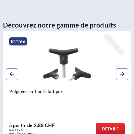
Découvrez notre gamme de produits
AU
NOUV
K2263
Poignées en T en thermoplastique
à partir de
1,43 CHF
DÉTAIL
hors TVA 
hors frais d’envoi