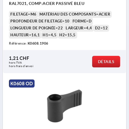
RAL7021, COMP:ACIER PASSIVÉ BLEU
FILETAGE=M6
MATÉRIAU DES COMPOSANTS=ACIER
PROFONDEUR DE FILETAGE=10
FORME=D
LONGUEUR DE POIGNÉE=22
LARGEUR=4,4
D2=12
HAUTEUR=16,1
H1=4,5
H2=15,5
Référence:
K0608.1906
1,21 CHF
DÉTAILS
hors TVA 
hors frais d’envoi
K0608 OD