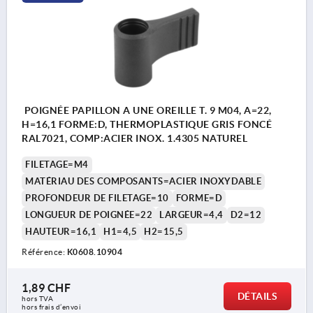
POIGNÉE PAPILLON A UNE OREILLE T. 9 M04, A=22,
H=16,1 FORME:D, THERMOPLASTIQUE GRIS FONCÉ
RAL7021, COMP:ACIER INOX. 1.4305 NATUREL
FILETAGE=M4
MATÉRIAU DES COMPOSANTS=ACIER INOXYDABLE
PROFONDEUR DE FILETAGE=10
FORME=D
LONGUEUR DE POIGNÉE=22
LARGEUR=4,4
D2=12
HAUTEUR=16,1
H1=4,5
H2=15,5
Référence:
K0608.10904
1,89 CHF
DÉTAILS
hors TVA 
hors frais d’envoi