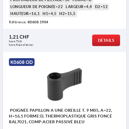
LONGUEUR DE POIGNÉE=22
LARGEUR=4,4
D2=12
HAUTEUR=16,1
H1=4,5
H2=15,5
Référence:
K0608.1904
1,21 CHF
DÉTAILS
hors TVA 
hors frais d’envoi
K0608 OD
POIGNÉE PAPILLON A UNE OREILLE T. 9 M05, A=22,
H=16,1 FORME:D, THERMOPLASTIQUE GRIS FONCÉ
RAL7021, COMP:ACIER PASSIVÉ BLEU