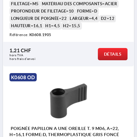
FILETAGE=M5
MATÉRIAU DES COMPOSANTS=ACIER
PROFONDEUR DE FILETAGE=10
FORME=D
LONGUEUR DE POIGNÉE=22
LARGEUR=4,4
D2=12
HAUTEUR=16,1
H1=4,5
H2=15,5
Référence:
K0608.1905
1,21 CHF
DÉTAILS
hors TVA 
hors frais d’envoi
K0608 OD
POIGNÉE PAPILLON A UNE OREILLE T. 9 M06, A=22,
H=16,1 FORME:D, THERMOPLASTIQUE GRIS FONCÉ