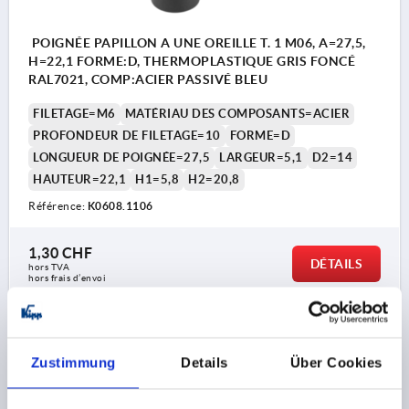
POIGNÉE PAPILLON A UNE OREILLE T. 1 M06, A=27,5,
H=22,1 FORME:D, THERMOPLASTIQUE GRIS FONCÉ
RAL7021, COMP:ACIER PASSIVÉ BLEU
FILETAGE=M6
MATÉRIAU DES COMPOSANTS=ACIER
PROFONDEUR DE FILETAGE=10
FORME=D
LONGUEUR DE POIGNÉE=27,5
LARGEUR=5,1
D2=14
HAUTEUR=22,1
H1=5,8
H2=20,8
Référence:
K0608.1106
1,30 CHF
DÉTAILS
hors TVA 
hors frais d’envoi
K0608 OD
Zustimmung
Details
Über Cookies