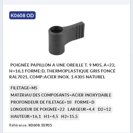
K0608 OD
POIGNÉE PAPILLON A UNE OREILLE T. 9 M05, A=22,
H=16,1 FORME:D, THERMOPLASTIQUE GRIS FONCÉ
RAL7021, COMP:ACIER INOX. 1.4305 NATUREL
FILETAGE=M5
MATÉRIAU DES COMPOSANTS=ACIER INOXYDABLE
PROFONDEUR DE FILETAGE=10
FORME=D
LONGUEUR DE POIGNÉE=22
LARGEUR=4,4
D2=12
HAUTEUR=16,1
H1=4,5
H2=15,5
Référence:
K0608.10905