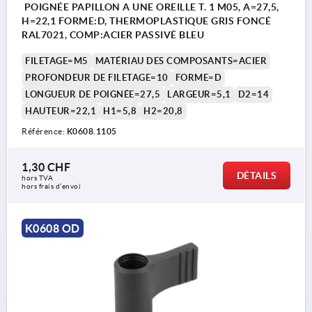
POIGNÉE PAPILLON A UNE OREILLE T. 1 M05, A=27,5,
H=22,1 FORME:D, THERMOPLASTIQUE GRIS FONCÉ
RAL7021, COMP:ACIER PASSIVÉ BLEU
FILETAGE=M5
MATÉRIAU DES COMPOSANTS=ACIER
PROFONDEUR DE FILETAGE=10
FORME=D
LONGUEUR DE POIGNÉE=27,5
LARGEUR=5,1
D2=14
HAUTEUR=22,1
H1=5,8
H2=20,8
Référence:
K0608.1105
1,30 CHF
DÉTAILS
hors TVA 
hors frais d’envoi
K0608 OD