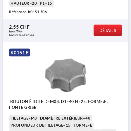
HAUTEUR=20
P1=15
Référence:
K0151.506
2,55 CHF
DÉTAILS
hors TVA 
hors frais d’envoi
K0151 E
BOUTON ÉTOILE D=M08, D1=40 H=25, FORME:E,
FONTE GRISE
FILETAGE=M8
DIAMÈTRE EXTÉRIEUR=40
PROFONDEUR DE FILETAGE=15
FORME=E