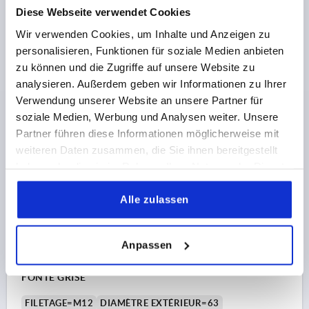
Diese Webseite verwendet Cookies
SURFACE DU CORPS DE BASE=TRIBOFINITION
D2=18
HAUTEUR=32
P1=21
Wir verwenden Cookies, um Inhalte und Anzeigen zu
personalisieren, Funktionen für soziale Medien anbieten
Référence:
K0151.510
zu können und die Zugriffe auf unsere Website zu
analysieren. Außerdem geben wir Informationen zu Ihrer
3,81 CHF
DÉTAILS
Verwendung unserer Website an unsere Partner für
hors TVA 
hors frais d’envoi
soziale Medien, Werbung und Analysen weiter. Unsere
Partner führen diese Informationen möglicherweise mit
K0151 E
weiteren Daten zusammen, die Sie ihnen bereitgestellt
haben oder die sie im Rahmen Ihrer Nutzung der Dienste
gesammelt haben.
Alle zulassen
Anpassen
BOUTON ÉTOILE D=M12, D1=63 H=40, FORME:E,
FONTE GRISE
FILETAGE=M12
DIAMÈTRE EXTÉRIEUR=63