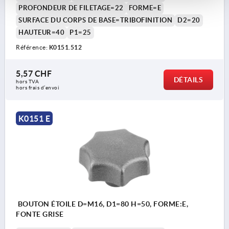
PROFONDEUR DE FILETAGE=22
FORME=E
SURFACE DU CORPS DE BASE=TRIBOFINITION
D2=20
HAUTEUR=40
P1=25
Référence:
K0151.512
5,57 CHF
DÉTAILS
hors TVA 
hors frais d’envoi
K0151 E
BOUTON ÉTOILE D=M16, D1=80 H=50, FORME:E,
FONTE GRISE