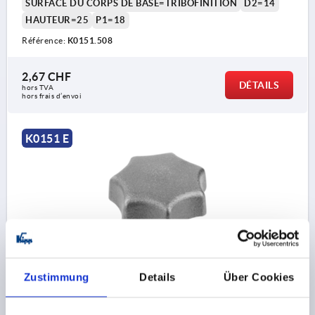
SURFACE DU CORPS DE BASE=TRIBOFINITION
D2=14
HAUTEUR=25
P1=18
Référence:
K0151.508
2,67 CHF
DÉTAILS
hors TVA 
hors frais d’envoi
K0151 E
BOUTON ÉTOILE D=M10, D1=50 H=32, FORME:E,
FONTE GRISE
Zustimmung
Details
Über Cookies
FILETAGE=M10
DIAMÈTRE EXTÉRIEUR=50
PROFONDEUR DE FILETAGE=18
FORME=E