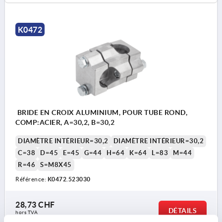
K0472
BRIDE EN CROIX ALUMINIUM, POUR TUBE ROND,
COMP:ACIER, A=30,2, B=30,2
DIAMÈTRE INTÉRIEUR=30,2
DIAMÈTRE INTÉRIEUR=30,2
C=38
D=45
E=45
G=44
H=64
K=64
L=83
M=44
R=46
S=M8X45
Référence:
K0472.523030
28,73 CHF
DÉTAILS
hors TVA 
hors frais d’envoi