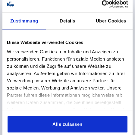
K0472
Zustimmung
Details
Über Cookies
Diese Webseite verwendet Cookies
Wir verwenden Cookies, um Inhalte und Anzeigen zu
personalisieren, Funktionen für soziale Medien anbieten
zu können und die Zugriffe auf unsere Website zu
BRIDE EN CROIX ALUMINIUM, POUR TUBE ROND,
COMP:ACIER, A=40,2, B=40,2
analysieren. Außerdem geben wir Informationen zu Ihrer
Verwendung unserer Website an unsere Partner für
DIAMÈTRE INTÉRIEUR=40,2
DIAMÈTRE INTÉRIEUR=40,2
soziale Medien, Werbung und Analysen weiter. Unsere
C=50
D=60
E=60
G=61
H=75
K=75
L=111
M=61
Partner führen diese Informationen möglicherweise mit
R=57
S=M8X60
weiteren Daten zusammen, die Sie ihnen bereitgestellt
Référence:
K0472.524040
haben oder die sie im Rahmen Ihrer Nutzung der Dienste
gesammelt haben.
40,19 CHF
Alle zulassen
DÉTAILS
hors TVA 
hors frais d’envoi