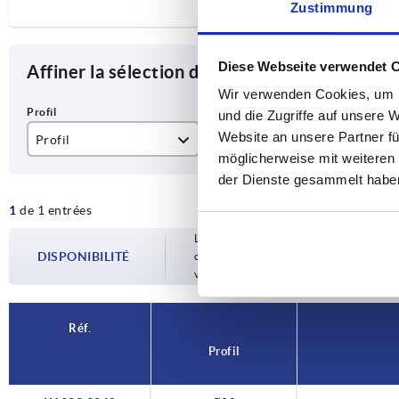
Zustimmung
Diese Webseite verwendet 
Affiner la sélection des articles
Wir verwenden Cookies, um I
und die Zugriffe auf unsere 
Website an unsere Partner fü
Profil
ESD à décharge électrostatique
möglicherweise mit weiteren
Ø30
oui
der Dienste gesammelt habe
1
de 1 entrées
Les disponibilités sont mises à jour plusie
DISPONIBILITÉ
d’expédition confirmée vous est communiqu
votre commande.
Réf.
Profil