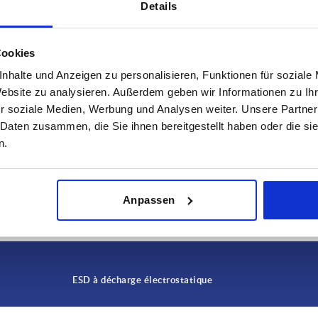
Details
Cookies
nhalte und Anzeigen zu personalisieren, Funktionen für soziale
Website zu analysieren. Außerdem geben wir Informationen zu I
r soziale Medien, Werbung und Analysen weiter. Unsere Partner
 Daten zusammen, die Sie ihnen bereitgestellt haben oder die s
n.
AGRANDIR LE TABLEAU
urs fois par jour à intervalles réguliers. La date
1-3 jours
Anpassen
ée à l’étape finale, avant la finalisation de
4-20 jours
ESD à décharge électrostatique