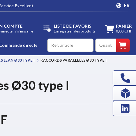
FR
Service Excellent
N COMPTE
LISTE DE FAVORIS
PANIER
onnecter / s’inscrire
Enregistrer des produits
0,00 CHF
productCode
qty
Commande directe
 LEAN Ø30 TYPE I
RACCORDS PARALLÈLES Ø30 TYPE I
es Ø30 type I
HF