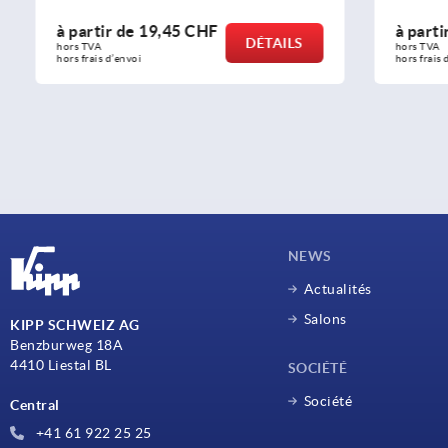
à partir de
19,45 CHF
à partir d
DÉTAILS
hors TVA 
hors TVA 
hors frais d’envoi
hors frais d’env
NEWS
Actualités
Salons
KIPP SCHWEIZ AG
Benzburweg 18A
4410 Liestal BL
SOCIÉTÉ
Société
Central
+41 61 922 25 25