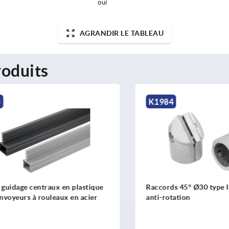
oui
AGRANDIR LE TABLEAU
oduits
K1984
idage centraux en plastique
Raccords 45° Ø30 type I avec
eurs à rouleaux en acier
anti-rotation