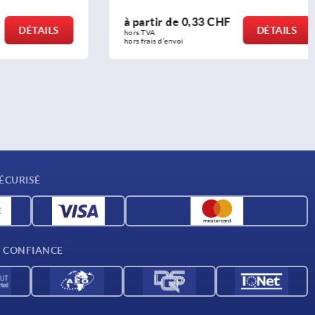
à partir de
0,33 CHF
DÉTAILS
DÉTAILS
hors TVA 
hors frais d’envoi
ÉCURISÉ
T CONFIANCE