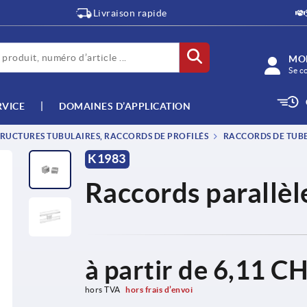
Livraison rapide
MO
Se c
RVICE
DOMAINES D’APPLICATION
RUCTURES TUBULAIRES, RACCORDS DE PROFILÉS
RACCORDS DE TUBES
K1983
Raccords parallèl
à partir de
6,11 C
hors TVA 
hors frais d’envoi