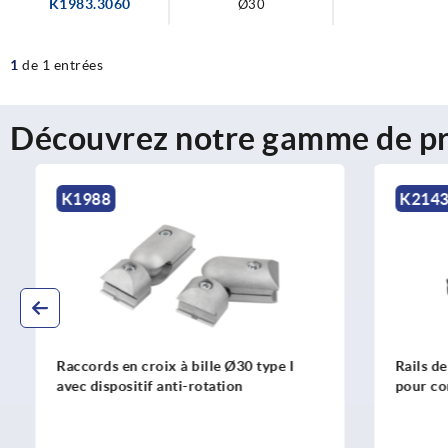
K1983.3060
Ø30
1
de 1 entrées
Découvrez notre gamme de pr
K1988
K2143
Raccords en croix à bille Ø30 type I
Rails de gu
avec dispositif anti-rotation
pour convoy