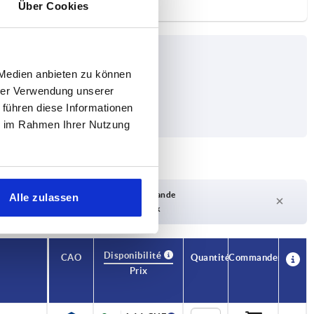
Über Cookies
 Medien anbieten zu können
hrer Verwendung unserer
 führen diese Informationen
ie im Rahmen Ihrer Nutzung
Délai de livraison sur demande
Alle zulassen
Actuellement pas en stock
Disponibilité
CAO
Quantité
Commander
Prix