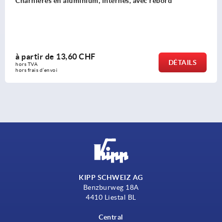
, avec rebord
Charnière en thermoplastique
à partir de
2,51 CHF
DÉTAILS
hors TVA 
hors frais d’envoi
KIPP SCHWEIZ AG
Benzburweg 18A
4410 Liestal BL
Central