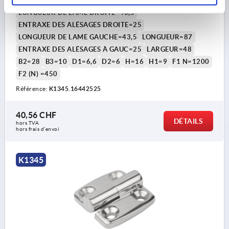
LONGUEUR DE LAME DROITE=43,5
ENTRAXE DES ALÉSAGES DROITE=25
LONGUEUR DE LAME GAUCHE=43,5
LONGUEUR=87
ENTRAXE DES ALÉSAGES À GAUC=25
LARGEUR=48
B2=28
B3=10
D1=6,6
D2=6
H=16
H1=9
F1 N=1200
F2 (N) =450
Référence:
K1345.16442525
40,56 CHF
DÉTAILS
hors TVA 
hors frais d’envoi
K1345