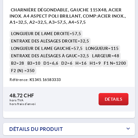
CHARNIÈRE DÉGONDABLE, GAUCHE 115X48, ACIER
INOX. A4 ASPECT POLI BRILLANT, COMP:ACIER INOX.,
A1=32,5, A2=32,5, A3=57,5, A4=57,5
LONGUEUR DE LAME DROITE=57,5
ENTRAXE DES ALÉSAGES DROITE=32,5
LONGUEUR DE LAME GAUCHE=57,5
LONGUEUR=115
ENTRAXE DES ALÉSAGES À GAUC=32,5
LARGEUR=48
B2=28
B3=10
D1=6,6
D2=6
H=16
H1=9
F1 N=1200
F2 (N) =350
Référence:
K1345.16583333
48,72 CHF
DÉTAILS
hors TVA 
hors frais d’envoi
DÉTAILS DU PRODUIT