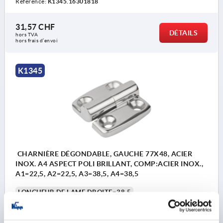
Référence:
K1345.16301818
31,57 CHF
DÉTAILS
hors TVA 
hors frais d’envoi
K1345
CHARNIÈRE DÉGONDABLE, GAUCHE 77X48, ACIER
INOX. A4 ASPECT POLI BRILLANT, COMP:ACIER INOX.,
A1=22,5, A2=22,5, A3=38,5, A4=38,5
LONGUEUR DE LAME DROITE=38,5
ENTRAXE DES ALÉSAGES DROITE=22,5
LONGUEUR DE LAME GAUCHE=38,5
LONGUEUR=77