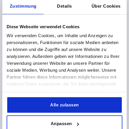
ENTRAXE DES ALÉSAGES À GAUC=22,5
LARGEUR=48
Zustimmung
Details
Über Cookies
B2=28
B3=10
D1=6,6
D2=6
H=16
H1=9
F1 N=1200
F2 (N) =500
Référence:
K1345.16392323
Diese Webseite verwendet Cookies
Wir verwenden Cookies, um Inhalte und Anzeigen zu
37,52 CHF
personalisieren, Funktionen für soziale Medien anbieten
DÉTAILS
hors TVA 
hors frais d’envoi
zu können und die Zugriffe auf unsere Website zu
analysieren. Außerdem geben wir Informationen zu Ihrer
Verwendung unserer Website an unsere Partner für
K1345
soziale Medien, Werbung und Analysen weiter. Unsere
Partner führen diese Informationen möglicherweise mit
weiteren Daten zusammen, die Sie ihnen bereitgestellt
haben oder die sie im Rahmen Ihrer Nutzung der Dienste
gesammelt haben.
Alle zulassen
CHARNIÈRE DÉGONDABLE, GAUCHE 87X48, ACIER
INOX. A4 ASPECT POLI BRILLANT, COMP:ACIER INOX.,
Anpassen
A1=25, A2=25, A3=43,5, A4=43,5