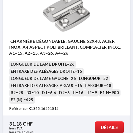
CHARNIÈRE DÉGONDABLE, GAUCHE 52X48, ACIER
INOX. A4 ASPECT POLI BRILLANT, COMP:ACIER INOX.,
A1=15, A2=15, A3=26, A4=26
LONGUEUR DE LAME DROITE=26
ENTRAXE DES ALÉSAGES DROITE=15
LONGUEUR DE LAME GAUCHE=26
LONGUEUR=52
ENTRAXE DES ALÉSAGES À GAUC=15
LARGEUR=48
B2=28
B3=10
D1=6,6
D2=6
H=16
H1=9
F1 N=900
F2 (N) =625
Référence:
K1345.16261515
31,18 CHF
DÉTAILS
hors TVA 
hors frais d’envoi