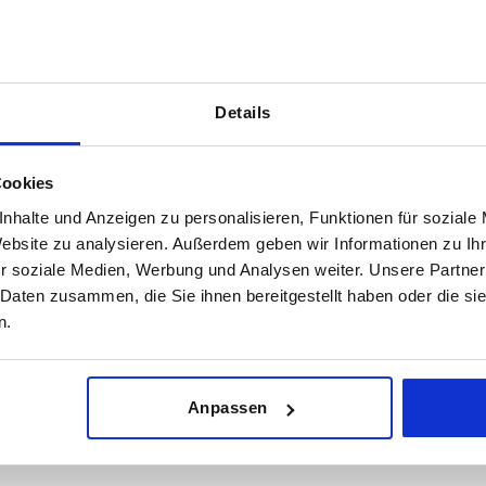
Details
Cookies
nhalte und Anzeigen zu personalisieren, Funktionen für soziale
Website zu analysieren. Außerdem geben wir Informationen zu I
r soziale Medien, Werbung und Analysen weiter. Unsere Partner
loris du corps de base
Surface du corps de base
A
 Daten zusammen, die Sie ihnen bereitgestellt haben oder die s
n.
colore
anodisé
82,5
AGRANDIR LE TABLEAU
ir
Anpassen
urs fois par jour à intervalles réguliers. La date
1-3 jours
ée à l’étape finale, avant la finalisation de
4-20 jours