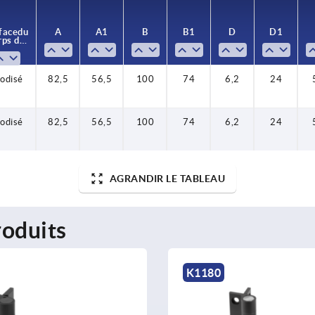
face du
A
A1
B
B1
D
D1
rps de
base
odisé
82,5
56,5
100
74
6,2
24
odisé
82,5
56,5
100
74
6,2
24
AGRANDIR LE TABLEAU
oduits
K1180