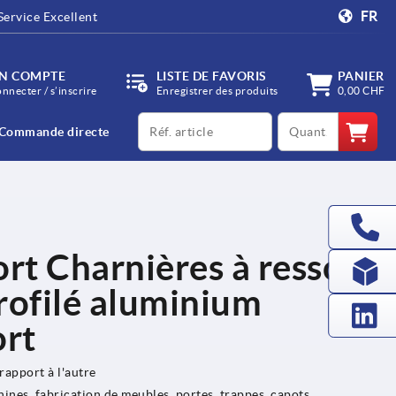
FR
Service Excellent
N COMPTE
LISTE DE FAVORIS
PANIER
onnecter / s’inscrire
Enregistrer des produits
0,00 CHF
productCode
qty
Commande directe
ort Charnières à ressort
rofilé aluminium
ort
rapport à l'autre
ines, fabrication de meubles, portes, trappes, capots