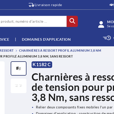
Livraison rapide
MO
Se c
RVICE
DOMAINES D’APPLICATION
 RESSORT
CHARNIÈRES À RESSORT PROFIL ALUMINIUM 3,8 NM
R PROFILÉ ALUMINIUM 3,8 NM, SANS RESSORT
K1182 C
Charnières à ress
de tension pour p
3,8 Nm, sans ress
Relier deux composants fixes mobiles l'un par 
Domaines d'application : construction de mach