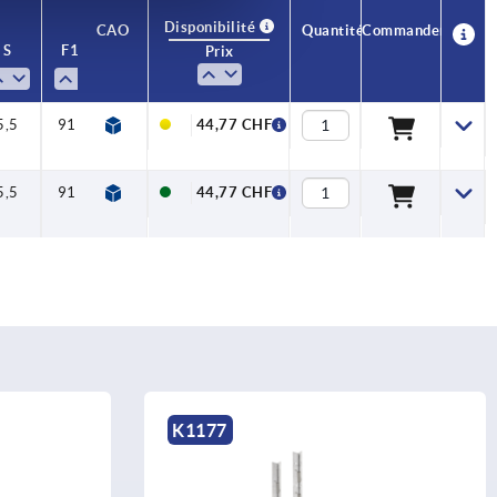
Disponibilité
CAO
Quantité
Commander
S
F1 N
F2 (N)
Prix
5,5
9190
14080
44,77 CHF
5,5
9190
14080
44,77 CHF
K1177