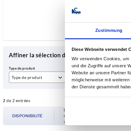
Zustimmung
Diese Webseite verwendet 
Affiner la sélection des articles
Wir verwenden Cookies, um I
und die Zugriffe auf unsere 
Website an unsere Partner fü
Type de produit
Type de fixation
Co
möglicherweise mit weiteren
der Dienste gesammelt habe
Charnière
avec perçages
in
2
de 2 entrées
no
Les disponibilités sont mises à jour plusie
DISPONIBILITÉ
d’expédition confirmée vous est communiqu
votre commande.