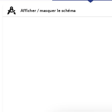
CURRENT
CURRENT
TAB:
TAB:
Afficher / masquer le schéma