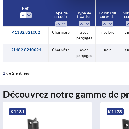
Réf.
Type de
Type de
Coloris du
Sur
produit
fixation
corps de
co
base
K1182.821002
Charnière
avec
incolore
an
perçages
K1182.8210021
Charnière
avec
noir
an
perçages
2
de 2 entrées
Découvrez notre gamme de pr
K1181
K1178