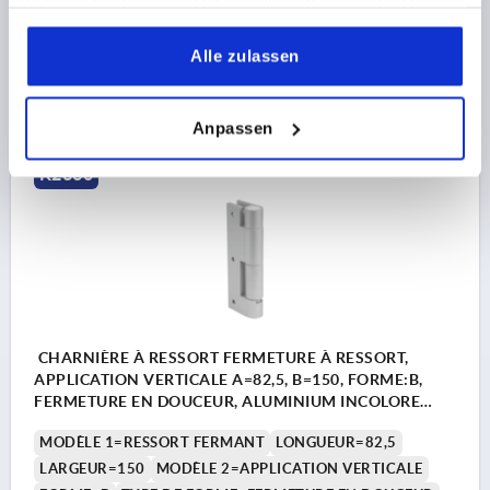
haben oder die sie im Rahmen Ihrer Nutzung der Dienste
Référence:
K2330.8215010
gesammelt haben.
Alle zulassen
106,74 CHF
DÉTAILS
hors TVA 
hors frais d’envoi
Anpassen
K2330
CHARNIÈRE À RESSORT FERMETURE À RESSORT,
APPLICATION VERTICALE A=82,5, B=150, FORME:B,
FERMETURE EN DOUCEUR, ALUMINIUM INCOLORE
ANODISÉ
MODÈLE 1=RESSORT FERMANT
LONGUEUR=82,5
LARGEUR=150
MODÈLE 2=APPLICATION VERTICALE