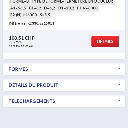
FORME=B
TYPE DE FORME=FERMETURE EN DOUCEUR
A1=56,5
B1=62
D=6,2
D1=10,2
F1 N=8000
F2 (N) =16000
S=5,5
Référence:
K2330.8215011
108,51 CHF
DÉTAILS
hors TVA 
hors frais d’envoi
FORMES
DÉTAILS DU PRODUIT
TÉLÉCHARGEMENTS