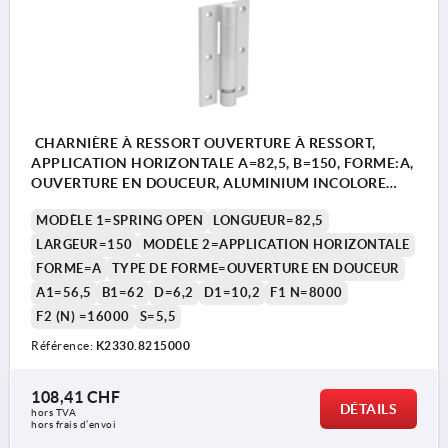
CHARNIÈRE À RESSORT OUVERTURE À RESSORT,
APPLICATION HORIZONTALE A=82,5, B=150, FORME:A,
OUVERTURE EN DOUCEUR, ALUMINIUM INCOLORE
ANODISÉ
MODÈLE 1=SPRING OPEN
LONGUEUR=82,5
LARGEUR=150
MODÈLE 2=APPLICATION HORIZONTALE
FORME=A
TYPE DE FORME=OUVERTURE EN DOUCEUR
A1=56,5
B1=62
D=6,2
D1=10,2
F1 N=8000
F2 (N) =16000
S=5,5
Référence:
K2330.8215000
108,41 CHF
DÉTAILS
hors TVA 
hors frais d’envoi