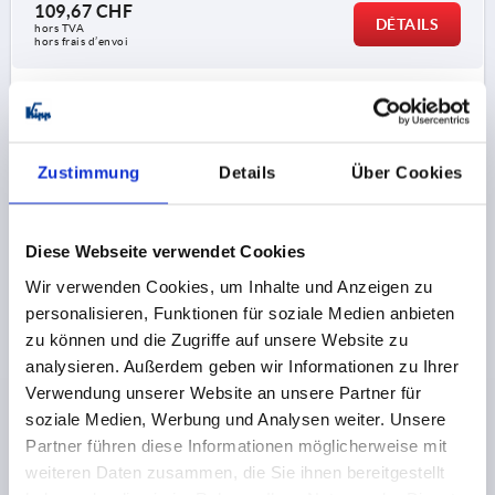
109,67 CHF
DÉTAILS
hors TVA 
hors frais d’envoi
K2330
Zustimmung
Details
Über Cookies
Diese Webseite verwendet Cookies
Wir verwenden Cookies, um Inhalte und Anzeigen zu
CHARNIÈRE À RESSORT FERMETURE À RESSORT,
personalisieren, Funktionen für soziale Medien anbieten
APPLICATION HORIZONTALE A=82,5, B=150, FORME:B,
FERMETURE EN DOUCEUR, ALUMINIUM INCOLORE
zu können und die Zugriffe auf unsere Website zu
ANODISÉ
analysieren. Außerdem geben wir Informationen zu Ihrer
MODÈLE 1=RESSORT FERMANT
LONGUEUR=82,5
Verwendung unserer Website an unsere Partner für
LARGEUR=150
MODÈLE 2=APPLICATION HORIZONTALE
soziale Medien, Werbung und Analysen weiter. Unsere
FORME=B
TYPE DE FORME=FERMETURE EN DOUCEUR
Partner führen diese Informationen möglicherweise mit
A1=56,5
B1=62
D=6,2
D1=10,2
F1 N=8000
weiteren Daten zusammen, die Sie ihnen bereitgestellt
F2 (N) =16000
S=5,5