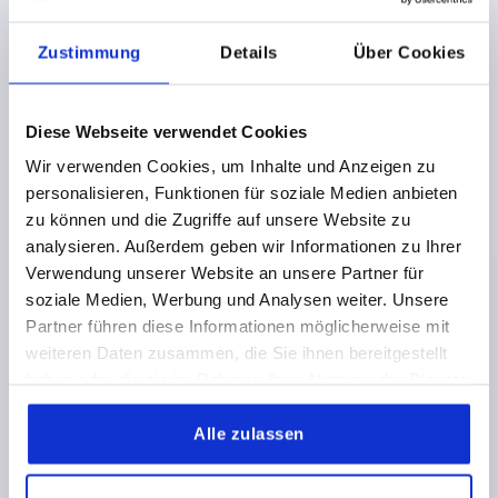
K0479
Zustimmung
Details
Über Cookies
Diese Webseite verwendet Cookies
Wir verwenden Cookies, um Inhalte und Anzeigen zu
personalisieren, Funktionen für soziale Medien anbieten
TUBE CLAMP WITH FLANGE M=80 G=50 L=62,5
THERMOPLASTIC, FOR RND. TUBES, COMP:STEEL, A=30
zu können und die Zugriffe auf unsere Website zu
analysieren. Außerdem geben wir Informationen zu Ihrer
INTERNAL DIAMETER=30
B=6,5
C=30
D=40
E=45
Verwendung unserer Website an unsere Partner für
F=50
-WIDTH=50
H=60
K=51,5
HEIGHT=62,5
soziale Medien, Werbung und Analysen weiter. Unsere
LENGTH=80
N=8
P=28,5
S=M8X25
Partner führen diese Informationen möglicherweise mit
Order number:
K0479.30
weiteren Daten zusammen, die Sie ihnen bereitgestellt
haben oder die sie im Rahmen Ihrer Nutzung der Dienste
5,63 CHF
gesammelt haben.
DETAILS
plus sales tax 
Alle zulassen
plus shipping costs