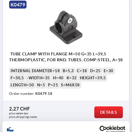
K0479
TUBE CLAMP WITH FLANGE M=50 G=35 L=39,5
THERMOPLASTIC, FOR RND. TUBES, COMP:STEEL, A=18
INTERNAL DIAMETER=18
B=5,3
C=18
D=25
E=30
F=30,5
-WIDTH=35
H=40
K=32
HEIGHT=39,5
LENGTH=50
N=5
P=21
S=M6X18
Order number:
K0479.18
2,27 CHF
DETAILS
plus sales tax 
plus shipping costs