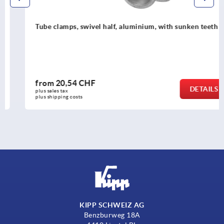
Tube clamps, swivel half, aluminium, with sunken teeth
from
20,54 CHF
DETAILS
plus sales tax 
plus shipping costs
KIPP SCHWEIZ AG
Benzburweg 18A