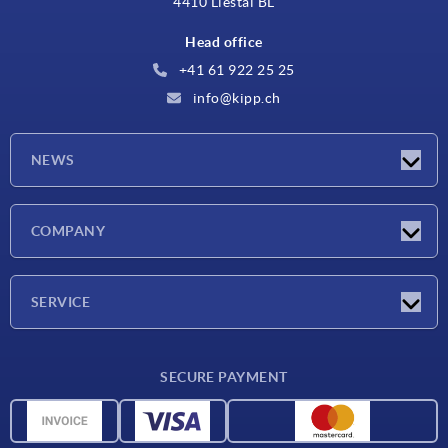
4410 Liestal BL
Head office
+41 61 922 25 25
info@kipp.ch
NEWS
Latest news
COMPANY
Exhibitions
Company
SERVICE
Delivery conditions
SECURE PAYMENT
Material overview
CAD data