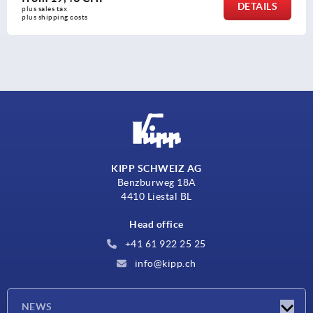
DETAILS
s sales tax 
s shipping costs
KIPP SCHWEIZ AG
Benzburweg 18A
4410 Liestal BL
Head office
+41 61 922 25 25
info@kipp.ch
NEWS