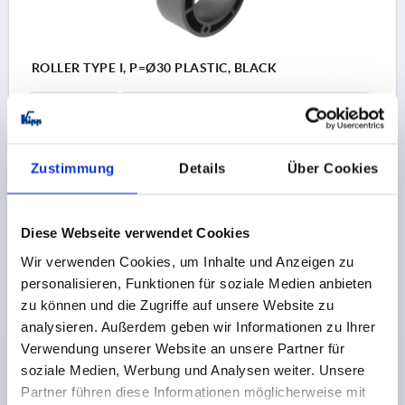
ROLLER TYPE I, P=Ø30 PLASTIC, BLACK
PROFILE=Ø30
ESD ELECTROSTATIC DISCHARGING=YES
Order number:
K2008.30
Zustimmung
Details
Über Cookies
1,77 CHF
DETAILS
plus sales tax 
plus shipping costs
Diese Webseite verwendet Cookies
Wir verwenden Cookies, um Inhalte und Anzeigen zu
PRODUCT DETAILS
personalisieren, Funktionen für soziale Medien anbieten
zu können und die Zugriffe auf unsere Website zu
CAD
analysieren. Außerdem geben wir Informationen zu Ihrer
Verwendung unserer Website an unsere Partner für
soziale Medien, Werbung und Analysen weiter. Unsere
DOWNLOADS
Partner führen diese Informationen möglicherweise mit