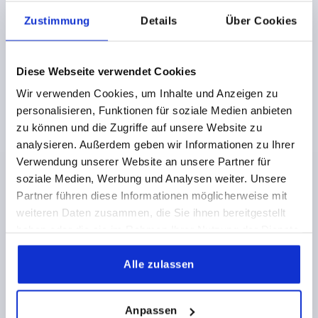
3) Bar lock
Zustimmung
Details
Über Cookies
4) Swivel grip
Diese Webseite verwendet Cookies
BAR LOCK FOR FLAT BARS, D=5, B=3, H=24, L=348,
Wir verwenden Cookies, um Inhalte und Anzeigen zu
ZINC, COMP:STEEL GALVANIZED
personalisieren, Funktionen für soziale Medien anbieten
MAIN MATERIAL=ZINC
WIDTH=3
B1=28,5
B2=18
zu können und die Zugriffe auf unsere Website zu
DIAMETER=5
D1=17
HEIGHT=24
H1=22
H2=14
analysieren. Außerdem geben wir Informationen zu Ihrer
LENGTH=348
L1=124
L2=224
L3=50
L4=8
L5=38
Verwendung unserer Website an unsere Partner für
L6=54
TRAVEL S=24
soziale Medien, Werbung und Analysen weiter. Unsere
Partner führen diese Informationen möglicherweise mit
Order number:
K2279.1348
weiteren Daten zusammen, die Sie ihnen bereitgestellt
haben oder die sie im Rahmen Ihrer Nutzung der Dienste
12,83 CHF
DETAILS
plus sales tax 
gesammelt haben.
plus shipping costs
Alle zulassen
PRODUCT DETAILS
Anpassen