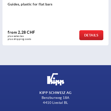
c for flat bars
Round rods, 
CHF
from
3,89
DETAILS
plus sales tax 
s
plus shipping co
KIPP SCHWEIZ AG
Benzburweg 18A
4410 Liestal BL