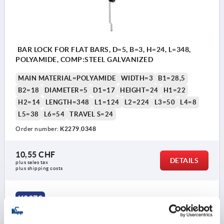
BAR LOCK FOR FLAT BARS, D=5, B=3, H=24, L=348,
POLYAMIDE, COMP:STEEL GALVANIZED
MAIN MATERIAL=POLYAMIDE
WIDTH=3
B1=28,5
B2=18
DIAMETER=5
D1=17
HEIGHT=24
H1=22
H2=14
LENGTH=348
L1=124
L2=224
L3=50
L4=8
L5=38
L6=54
TRAVEL S=24
Order number:
K2279.0348
10,55 CHF
DETAILS
plus sales tax 
plus shipping costs
1) 3-point locking system
K2279
2) Tongues K1114