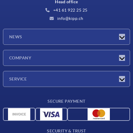
Head office
+41 61 922 25 25
info@kipp.ch
NEWS
Latest news
COMPANY
Exhibitions
Company
SERVICE
Delivery conditions
SECURE PAYMENT
Material overview
CAD data
Contact
SECURITY & TRUST