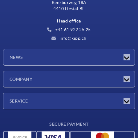
Benzburweg 18A
4410 Liestal BL
Head office
+41 61 922 25 25
info@kipp.ch
NEWS
Latest news
COMPANY
Exhibitions
Company
SERVICE
Delivery conditions
SECURE PAYMENT
Material overview
CAD data