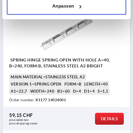
Anpassen
K1177 FO
SPRING HINGE SPRING OPEN WITH HOLE A=40,
B=240, FORM:B, STAINLESS STEEL A2 BRIGHT
MAIN MATERIAL=STAINLESS STEEL A2
VERSION 1=SPRING OPEN
FORM=B
LENGTH=40
A1=22,7
WIDTH=240
B1=60
D=4
D1=4
S=1,5
Order number:
K1177.14024001
59,15 CHF
DETAILS
plus sales tax 
plus shipping costs