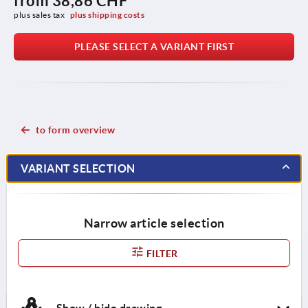
from
38,86 CHF
plus sales tax 
plus shipping costs
PLEASE SELECT A VARIANT FIRST
to form overview
VARIANT SELECTION
Narrow article selection
FILTER
Show / hide drawing