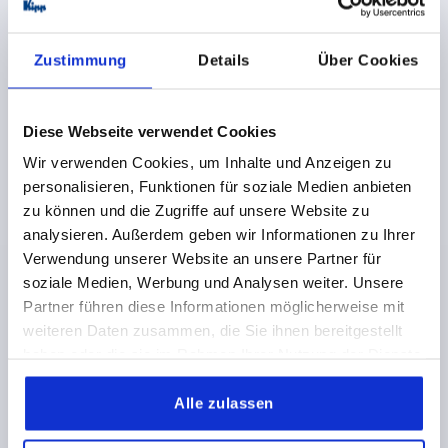
K1177 FO
Zustimmung
Details
Über Cookies
Diese Webseite verwendet Cookies
Wir verwenden Cookies, um Inhalte und Anzeigen zu
personalisieren, Funktionen für soziale Medien anbieten
SPRING HINGE SPRING OPEN WITHOUT HOLE A=40,
zu können und die Zugriffe auf unsere Website zu
B=240, FORM:A, STAINLESS STEEL A2 BRIGHT
analysieren. Außerdem geben wir Informationen zu Ihrer
Verwendung unserer Website an unsere Partner für
MAIN MATERIAL=STAINLESS STEEL A2
soziale Medien, Werbung und Analysen weiter. Unsere
VERSION 1=SPRING OPEN
FORM=A
LENGTH=40
Partner führen diese Informationen möglicherweise mit
WIDTH=240
D1=4
S=1,5
weiteren Daten zusammen, die Sie ihnen bereitgestellt
Order number:
K1177.14024000
haben oder die sie im Rahmen Ihrer Nutzung der Dienste
gesammelt haben.
54,52 CHF
Alle zulassen
DETAILS
plus sales tax 
plus shipping costs