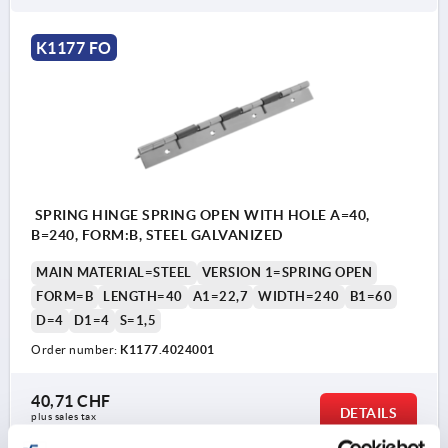
K1177 FO
SPRING HINGE SPRING OPEN WITH HOLE A=40,
B=240, FORM:B, STEEL GALVANIZED
MAIN MATERIAL=STEEL
VERSION 1=SPRING OPEN
FORM=B
LENGTH=40
A1=22,7
WIDTH=240
B1=60
D=4
D1=4
S=1,5
Order number:
K1177.4024001
40,71 CHF
DETAILS
plus sales tax 
plus shipping costs