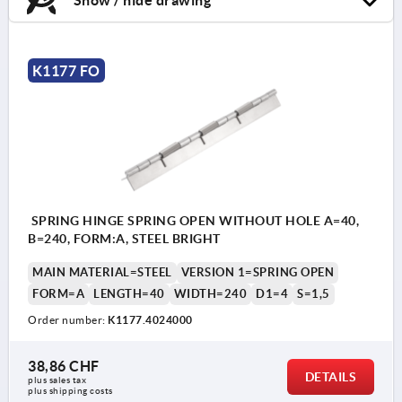
K1177 FO
SPRING HINGE SPRING OPEN WITHOUT HOLE A=40,
B=240, FORM:A, STEEL BRIGHT
MAIN MATERIAL=STEEL
VERSION 1=SPRING OPEN
FORM=A
LENGTH=40
WIDTH=240
D1=4
S=1,5
Order number:
K1177.4024000
38,86 CHF
DETAILS
plus sales tax 
plus shipping costs