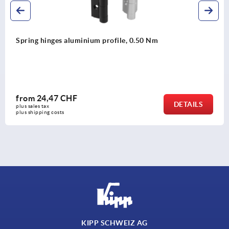
Spring hinges aluminium profile, 3.8 Nm
from
44,77 CHF
DETAILS
plus sales tax 
plus shipping costs
KIPP SCHWEIZ AG