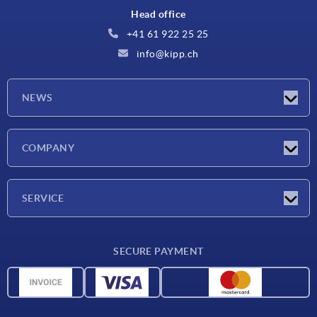
Head office
+41 61 922 25 25
info@kipp.ch
NEWS
Latest news
COMPANY
Exhibitions
Company
SERVICE
Delivery conditions
SECURE PAYMENT
Material overview
CAD data
Contact