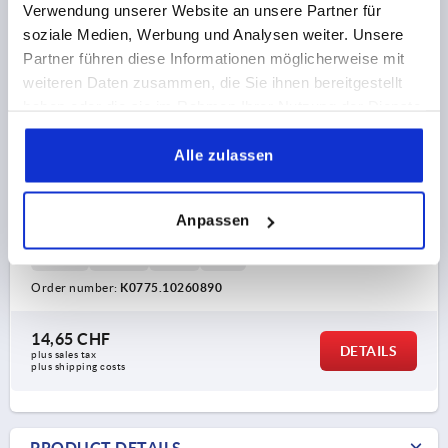
Verwendung unserer Website an unsere Partner für
soziale Medien, Werbung und Analysen weiter. Unsere
Partner führen diese Informationen möglicherweise mit
weiteren Daten zusammen, die Sie ihnen bereitgestellt
haben oder die sie im Rahmen Ihrer Nutzung der Dienste
gesammelt haben.
CYLINDER GRIP FOLD-DOWN D=M10, FORM:B
Alle zulassen
THERMOPLASTIC, COMP:STEEL
THREAD=M10
THREAD LENGTH=15
Anpassen
HANDLE LENGTH=90
FORM=B
OUTSIDE DIAMETER=26
SW=17
L2=113
L3=96
H=35
Order number:
K0775.10260890
14,65 CHF
DETAILS
plus sales tax 
plus shipping costs