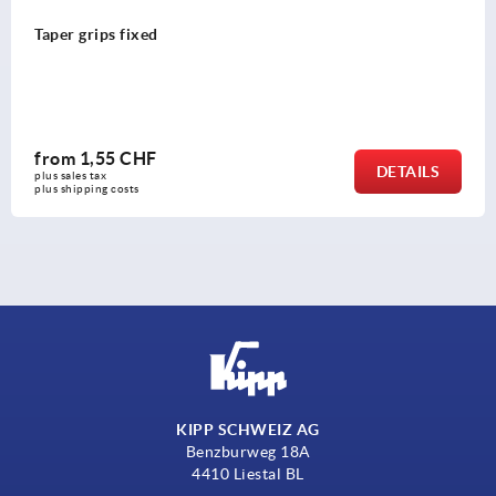
Taper grips fixed
from
1,55 CHF
DETAILS
plus sales tax 
plus shipping costs
KIPP SCHWEIZ AG
Benzburweg 18A
4410 Liestal BL