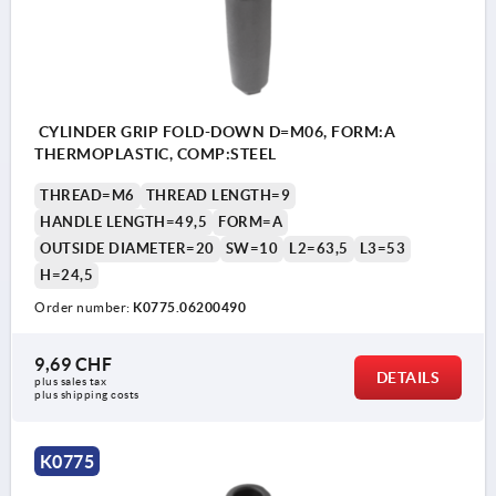
CYLINDER GRIP FOLD-DOWN D=M06, FORM:A
THERMOPLASTIC, COMP:STEEL
THREAD=M6
THREAD LENGTH=9
HANDLE LENGTH=49,5
FORM=A
OUTSIDE DIAMETER=20
SW=10
L2=63,5
L3=53
H=24,5
Order number:
K0775.06200490
9,69 CHF
DETAILS
plus sales tax 
plus shipping costs
K0775