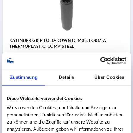
CYLINDER GRIP FOLD-DOWN D=M08, FORM:A
THERMOPLASTIC, COMP:STEEL
THREAD=M8
THREAD LENGTH=10
HANDLE LENGTH=69
FORM=A
OUTSIDE DIAMETER=23,5
SW=13
L2=85,5
L3=73
Zustimmung
Details
Über Cookies
H=28,5
Order number:
K0775.08250690
Diese Webseite verwendet Cookies
11,23 CHF
DETAILS
Wir verwenden Cookies, um Inhalte und Anzeigen zu
plus sales tax 
plus shipping costs
personalisieren, Funktionen für soziale Medien anbieten
zu können und die Zugriffe auf unsere Website zu
K0775
analysieren. Außerdem geben wir Informationen zu Ihrer