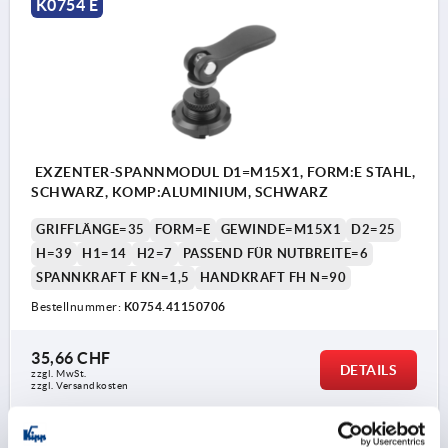
K0754 E
EXZENTER-SPANNMODUL D1=M15X1, FORM:E STAHL,
SCHWARZ, KOMP:ALUMINIUM, SCHWARZ
GRIFFLÄNGE=35
FORM=E
GEWINDE=M15X1
D2=25
H=39
H1=14
H2=7
PASSEND FÜR NUTBREITE=6
SPANNKRAFT F KN=1,5
HANDKRAFT FH N=90
Bestellnummer:
K0754.41150706
35,66 CHF
DETAILS
zzgl. MwSt.
zzgl. Versandkosten
K0754 E