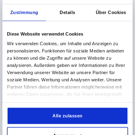
Zustimmung
Details
Über Cookies
Diese Webseite verwendet Cookies
Wir verwenden Cookies, um Inhalte und Anzeigen zu
EXZENTER-SPANNMODUL D1=M20X1, FORM:E STAHL,
personalisieren, Funktionen für soziale Medien anbieten
SCHWARZ, KOMP:ALUMINIUM, SCHWARZ
zu können und die Zugriffe auf unsere Website zu
analysieren. Außerdem geben wir Informationen zu Ihrer
GRIFFLÄNGE=52
FORM=E
GEWINDE=M20X1
D2=32
Verwendung unserer Website an unsere Partner für
H=50
H1=18
H2=9
PASSEND FÜR NUTBREITE=8
soziale Medien, Werbung und Analysen weiter. Unsere
SPANNKRAFT F KN=2,5
HANDKRAFT FH N=100
Partner führen diese Informationen möglicherweise mit
Bestellnummer:
K0754.41200908
weiteren Daten zusammen, die Sie ihnen bereitgestellt
haben oder die sie im Rahmen Ihrer Nutzung der Dienste
40,99 CHF
gesammelt haben.
DETAILS
zzgl. MwSt.
zzgl. Versandkosten
Alle zulassen