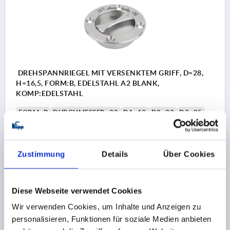
DREHSPANNRIEGEL MIT VERSENKTEM GRIFF, D=28,
H=16,5, FORM:B, EDELSTAHL A2 BLANK,
KOMP:EDELSTAHL
FORM=B
DURCHMESSER=28
D1=13
D2=39
D3=25
D4=32
D5=39
D6=28
HÖHE=16,5
H1=8,5
H2=2
M=M2,5
T=6
T1=>6
T2=3,5
SCHERKRAFT KN=2,5
SPANNKRAFT N=30
AUSZUGSKRAFT F KN=1
Zustimmung
Details
Über Cookies
HALTEKRAFT N=30
TEMPERATURBESTÄNDIGKEIT =≤180 °C
Bestellnummer:
K2326.12813
Diese Webseite verwendet Cookies
Wir verwenden Cookies, um Inhalte und Anzeigen zu
80,46 CHF
personalisieren, Funktionen für soziale Medien anbieten
1) Montagemöglichkeit 1
1) M
DETAILS
zzgl. MwSt.
zzgl. Versandkosten