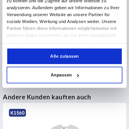
zu können und die Zugriffe auf unsere Website zu
2) Montagemöglichkeit 2
2) M
3) Platte
3) P
analysieren. Außerdem geben wir Informationen zu Ihrer
4) Passend für Befestigungsschrauben
4) P
Verwendung unserer Website an unsere Partner für
(Senkkopf) M2,5
(Sen
soziale Medien, Werbung und Analysen weiter. Unsere
PRODUKTDETAILS
Partner führen diese Informationen möglicherweise mit
weiteren Daten zusammen, die Sie ihnen bereitgestellt
CAD
haben oder die sie im Rahmen Ihrer Nutzung der Dienste
gesammelt haben.
DOWNLOADS
Alle zulassen
Anpassen
Andere Kunden kauften auch
K1560