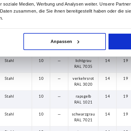
r soziale Medien, Werbung und Analysen weiter. Unsere Partner
Stahl
10
—
reinorange
14
19
 Daten zusammen, die Sie ihnen bereitgestellt haben oder die s
RAL 2004
n.
Stahl
10
—
signalgrün
14
19
RAL 6032
Anpassen
Stahl
10
—
verkehrsblau
14
19
RAL 5017
Stahl
10
—
lichtgrau
14
19
RAL 7035
Stahl
10
—
verkehrsrot
14
19
RAL 3020
Stahl
10
—
rapsgelb
14
19
RAL 1021
Stahl
10
—
schwarzgrau
14
19
RAL 7021