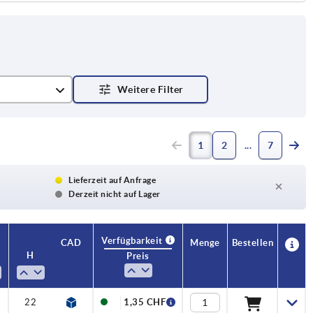
1
2
7
Lieferzeit auf Anfrage
Derzeit nicht auf Lager
Verfügbarkeit
CAD
Menge
Bestellen
H
H1
Preis
22
8
1,35 CHF