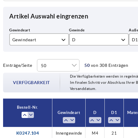
Artikel Auswahl eingrenzen
Gewindeart
D
D1
Außengewinde
M4
21
Innengewinde
M5
26
Einträge/Seite
50
von 308 Einträgen
Die Verfügbarkeiten werden in regelmä
M6
34
VERFÜGBARKEIT
Im finalen Schritt vor Abschluss Ihrer 
Versanddatum.
M8
M10
Bestell-Nr.
Gewindeart
D
D1
Mater
K0247.104
Innengewinde
M4
21