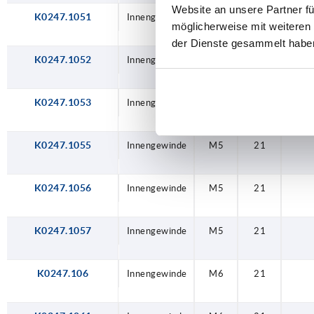
Website an unsere Partner fü
K0247.1051
Innengewinde
M5
21
möglicherweise mit weiteren
der Dienste gesammelt habe
K0247.1052
Innengewinde
M5
21
K0247.1053
Innengewinde
M5
21
K0247.1055
Innengewinde
M5
21
K0247.1056
Innengewinde
M5
21
K0247.1057
Innengewinde
M5
21
K0247.106
Innengewinde
M6
21