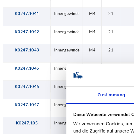
K0247.1041
Innengewinde
M4
21
K0247.1042
Innengewinde
M4
21
K0247.1043
Innengewinde
M4
21
K0247.1045
Innengewinde
M4
21
K0247.1046
Innengewinde
M4
21
Zustimmung
K0247.1047
Innengewinde
M4
21
Diese Webseite verwendet 
K0247.105
Innengewinde
M5
21
Wir verwenden Cookies, um I
und die Zugriffe auf unsere 