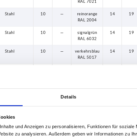
RAL 7021
Stahl
10
—
reinorange
14
19
RAL 2004
Stahl
10
—
signalgrün
14
19
RAL 6032
Stahl
10
—
verkehrsblau
14
19
RAL 5017
Stahl
10
—
lichtgrau
14
19
RAL 7035
Stahl
10
—
verkehrsrot
14
19
RAL 3020
Details
Stahl
10
—
rapsgelb
14
19
RAL 1021
Cookies
Stahl
10
—
schwarzgrau
14
19
nhalte und Anzeigen zu personalisieren, Funktionen für soziale
RAL 7021
Website zu analysieren. Außerdem geben wir Informationen zu I