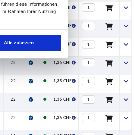
 führen diese Informationen
22
8
1,35 CHF
ie im Rahmen Ihrer Nutzung
22
8
1,35 CHF
Alle zulassen
22
8
1,35 CHF
22
8
1,35 CHF
22
8
1,35 CHF
22
8
1,35 CHF
22
8
1,35 CHF