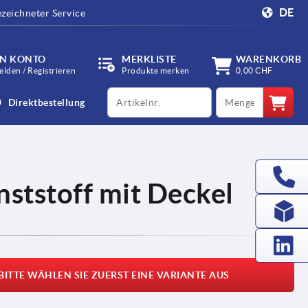
DE
zeichneter Service
IN KONTO
MERKLISTE
WARENKORB
lden / Registrieren
Produkte merken
0,00 CHF
productCode
qty
Direktbestellung
ststoff mit Deckel
BITTE WÄHLEN SIE ZUERST EINE VARIANTE AUS