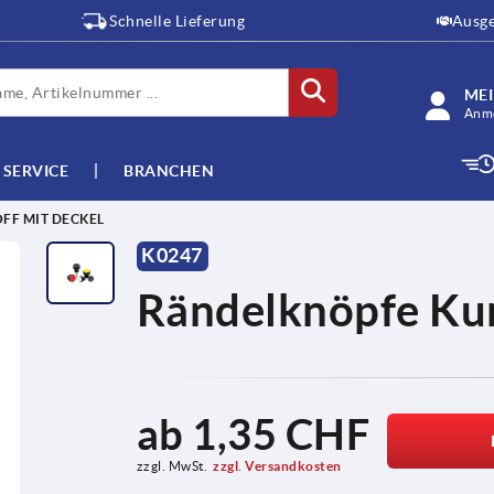
Schnelle Lieferung
Ausge
ME
Anme
SERVICE
BRANCHEN
FF MIT DECKEL
K0247
Rändelknöpfe Kun
ab
1,35 CHF
zzgl. MwSt.
zzgl. Versandkosten