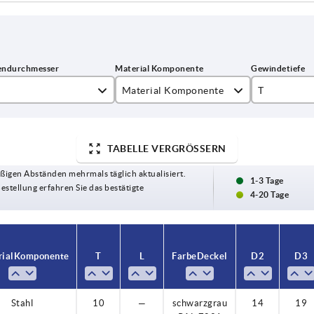
Material Komponente
T
Edelstahl
10
Stahl
14
TABELLE VERGRÖSSERN
ßigen Abständen mehrmals täglich aktualisiert.
1-3 Tage
Bestellung erfahren Sie das bestätigte
4-20 Tage
ial Komponente
T
L
Farbe Deckel
D2
D3
Stahl
10
—
schwarzgrau
14
19