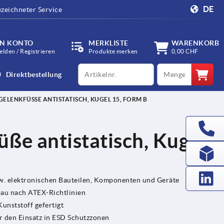
DE
zeichneter Service
IN KONTO
MERKLISTE
WARENKORB
lden / Registrieren
Produkte merken
0,00 CHF
productCode
qty
Direktbestellung
GELENKFÜSSE ANTISTATISCH, KUGEL 15, FORM B
üße antistatisch, Kugel
zw. elektronischen Bauteilen, Komponenten und Geräte
au nach ATEX-Richtlinien
Kunststoff gefertigt
ür den Einsatz in ESD Schutzzonen