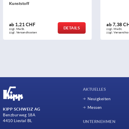
ab
7,38 CHF
ab
1,
DETAILS
zzgl. MwSt.
zzgl. Mw
zzgl. Versandkosten
zzgl. Ve
AKTUELLES
Neuigkeiten
Messen
KIPP SCHWEIZ AG
Benzburweg 18A
4410 Liestal BL
UNTERNEHMEN