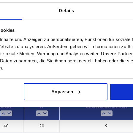
Details
Cookies
öße
H
Belastbarke
nhalte und Anzeigen zu personalisieren, Funktionen für soziale
Website zu analysieren. Außerdem geben wir Informationen zu I
20
9
r soziale Medien, Werbung und Analysen weiter. Unsere Partner
 Daten zusammen, die Sie ihnen bereitgestellt haben oder die s
TABELLE VERGRÖSSERN
n.
ßigen Abständen mehrmals täglich aktualisiert.
1-3 Tage
Bestellung erfahren Sie das bestätigte
4-20 Tage
Anpassen
Größe
H
Belastbarkeit max. kN
40
20
9