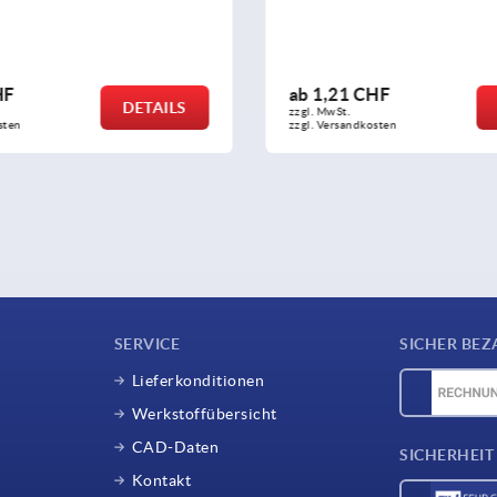
21 CHF
ab
2,65 CHF
DETAILS
St.
zzgl. MwSt.
rsandkosten
zzgl. Versandkosten
SERVICE
SICHER BEZ
Lieferkonditionen
Werkstoffübersicht
CAD-Daten
SICHERHEIT
Kontakt