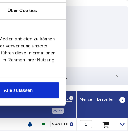
Über Cookies
it max. kN
 Medien anbieten zu können
hrer Verwendung unserer
 führen diese Informationen
ie im Rahmen Ihrer Nutzung
Lieferzeit auf Anfrage
Derzeit nicht auf Lager
Alle zulassen
Verfügbarkeit
CAD
Menge
Bestellen
Preis
6,49 CHF