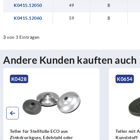
K0415.12050
49
B
K0415.12060
59
B
3
von 3 Einträgen
Andere Kunden kauften auch
K0654
K042
Teller mit Ausleger für Gelenkfüße aus
Gewind
Kunststoff
Stahl 