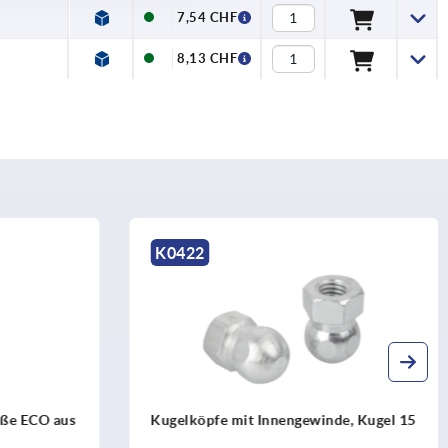
7,54 CHF
8,13 CHF
K0418
ewinde, Kugel 15
Teller für Gelenkfüße aus Edelstahl,
Kugel 15