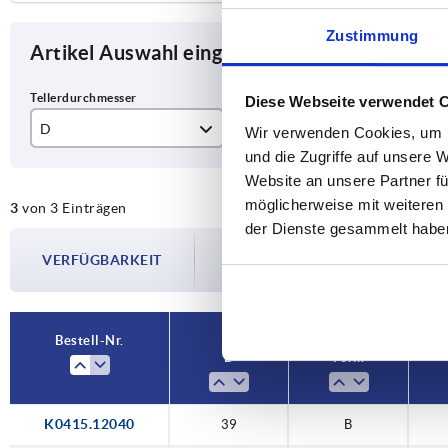
Zustimmung
Artikel Auswahl eingrenzen
Diese Webseite verwendet 
D
Form
Gr
Wir verwenden Cookies, um I
und die Zugriffe auf unsere 
39
B
40
Website an unsere Partner fü
möglicherweise mit weiteren
3
von 3 Einträgen
49
50
der Dienste gesammelt habe
Die Verfügbarkeiten werden in regelmä
59
60
VERFÜGBARKEIT
Im finalen Schritt vor Abschluss Ihrer 
Versanddatum.
Bestell-Nr.
D
Form
K0415.12040
39
B