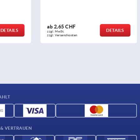
ab
12,35 CHF
DETAILS
DETAILS
zzgl. MwSt.
zzgl. Versandkosten
AHLT
 & VERTRAUEN