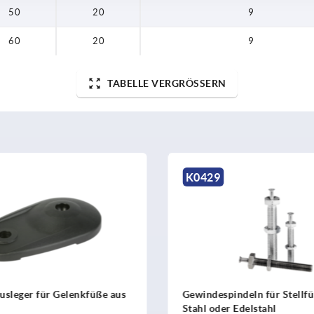
50
20
9
60
20
9
TABELLE VERGRÖSSERN
9
K0422
espindeln für Stellfüße ECO aus
Kugelköpfe mit Inneng
oder Edelstahl