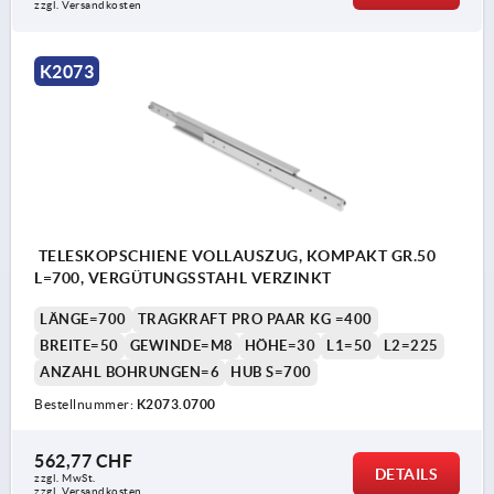
zzgl. Versandkosten
K2073
TELESKOPSCHIENE VOLLAUSZUG, KOMPAKT GR.50
L=700, VERGÜTUNGSSTAHL VERZINKT
LÄNGE=700
TRAGKRAFT PRO PAAR KG =400
BREITE=50
GEWINDE=M8
HÖHE=30
L1=50
L2=225
ANZAHL BOHRUNGEN=6
HUB S=700
Bestellnummer:
K2073.0700
562,77 CHF
DETAILS
zzgl. MwSt.
zzgl. Versandkosten