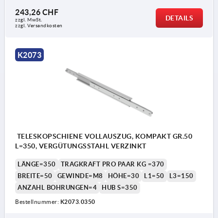
243,26 CHF
DETAILS
zzgl. MwSt.
zzgl. Versandkosten
K2073
TELESKOPSCHIENE VOLLAUSZUG, KOMPAKT GR.50
L=350, VERGÜTUNGSSTAHL VERZINKT
LÄNGE=350
TRAGKRAFT PRO PAAR KG =370
BREITE=50
GEWINDE=M8
HÖHE=30
L1=50
L3=150
ANZAHL BOHRUNGEN=4
HUB S=350
Bestellnummer:
K2073.0350