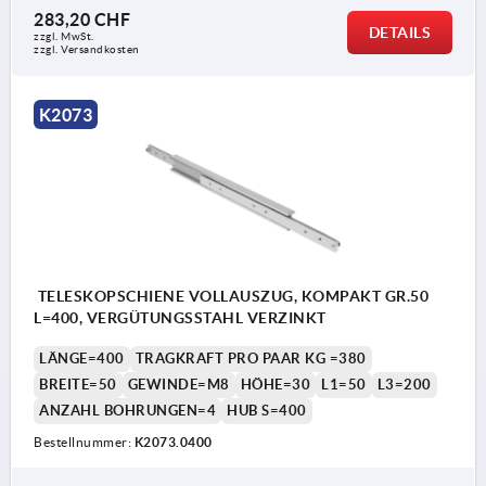
283,20 CHF
DETAILS
zzgl. MwSt.
zzgl. Versandkosten
K2073
TELESKOPSCHIENE VOLLAUSZUG, KOMPAKT GR.50
L=400, VERGÜTUNGSSTAHL VERZINKT
LÄNGE=400
TRAGKRAFT PRO PAAR KG =380
BREITE=50
GEWINDE=M8
HÖHE=30
L1=50
L3=200
ANZAHL BOHRUNGEN=4
HUB S=400
Bestellnummer:
K2073.0400