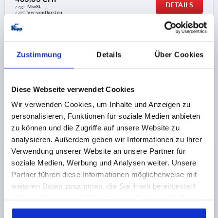
DETAILS
zzgl. MwSt.
zzgl. Versandkosten
K2073
Zustimmung
Details
Über Cookies
Diese Webseite verwendet Cookies
Wir verwenden Cookies, um Inhalte und Anzeigen zu
personalisieren, Funktionen für soziale Medien anbieten
TELESKOPSCHIENE VOLLAUSZUG, KOMPAKT GR.50
zu können und die Zugriffe auf unsere Website zu
L=550, VERGÜTUNGSSTAHL VERZINKT
analysieren. Außerdem geben wir Informationen zu Ihrer
Verwendung unserer Website an unsere Partner für
LÄNGE=550
TRAGKRAFT PRO PAAR KG =410
soziale Medien, Werbung und Analysen weiter. Unsere
BREITE=50
GEWINDE=M8
HÖHE=30
L1=50
L2=150
Partner führen diese Informationen möglicherweise mit
ANZAHL BOHRUNGEN=6
HUB S=550
weiteren Daten zusammen, die Sie ihnen bereitgestellt
Bestellnummer:
K2073.0550
haben oder die sie im Rahmen Ihrer Nutzung der Dienste
gesammelt haben.
442,95 CHF