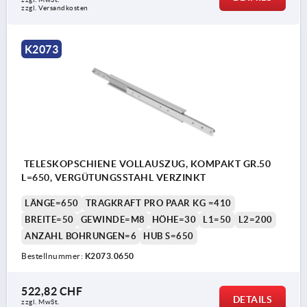
zzgl. Versandkosten
K2073
TELESKOPSCHIENE VOLLAUSZUG, KOMPAKT GR.50
L=650, VERGÜTUNGSSTAHL VERZINKT
LÄNGE=650
TRAGKRAFT PRO PAAR KG =410
BREITE=50
GEWINDE=M8
HÖHE=30
L1=50
L2=200
ANZAHL BOHRUNGEN=6
HUB S=650
Bestellnummer:
K2073.0650
522,82 CHF
DETAILS
zzgl. MwSt.