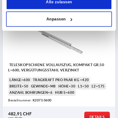
DETAILS
Alle zulassen
zzgl. MwSt.
zzgl. Versandkosten
Anpassen
K2073
TELESKOPSCHIENE VOLLAUSZUG, KOMPAKT GR.50
L=600, VERGÜTUNGSSTAHL VERZINKT
LÄNGE=600
TRAGKRAFT PRO PAAR KG =420
BREITE=50
GEWINDE=M8
HÖHE=30
L1=50
L2=175
ANZAHL BOHRUNGEN=6
HUB S=600
Bestellnummer:
K2073.0600
482,91 CHF
DETAILS
zzgl. MwSt.