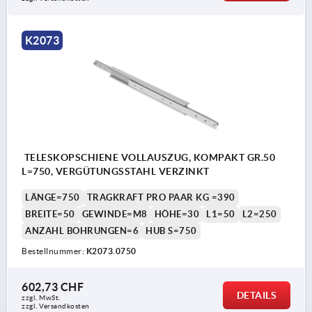
K2073
TELESKOPSCHIENE VOLLAUSZUG, KOMPAKT GR.50
L=750, VERGÜTUNGSSTAHL VERZINKT
LÄNGE=750
TRAGKRAFT PRO PAAR KG =390
BREITE=50
GEWINDE=M8
HÖHE=30
L1=50
L2=250
ANZAHL BOHRUNGEN=6
HUB S=750
Bestellnummer:
K2073.0750
602,73 CHF
DETAILS
zzgl. MwSt.
zzgl. Versandkosten