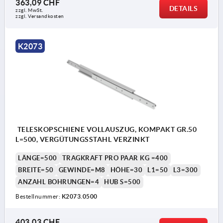
363,09 CHF
DETAILS
zzgl. MwSt.
zzgl. Versandkosten
K2073
TELESKOPSCHIENE VOLLAUSZUG, KOMPAKT GR.50
L=500, VERGÜTUNGSSTAHL VERZINKT
LÄNGE=500
TRAGKRAFT PRO PAAR KG =400
BREITE=50
GEWINDE=M8
HÖHE=30
L1=50
L3=300
ANZAHL BOHRUNGEN=4
HUB S=500
Bestellnummer:
K2073.0500
403,03 CHF