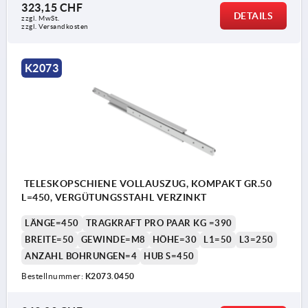
323,15 CHF
DETAILS
zzgl. MwSt.
zzgl. Versandkosten
K2073
TELESKOPSCHIENE VOLLAUSZUG, KOMPAKT GR.50
L=450, VERGÜTUNGSSTAHL VERZINKT
LÄNGE=450
TRAGKRAFT PRO PAAR KG =390
BREITE=50
GEWINDE=M8
HÖHE=30
L1=50
L3=250
ANZAHL BOHRUNGEN=4
HUB S=450
Bestellnummer:
K2073.0450