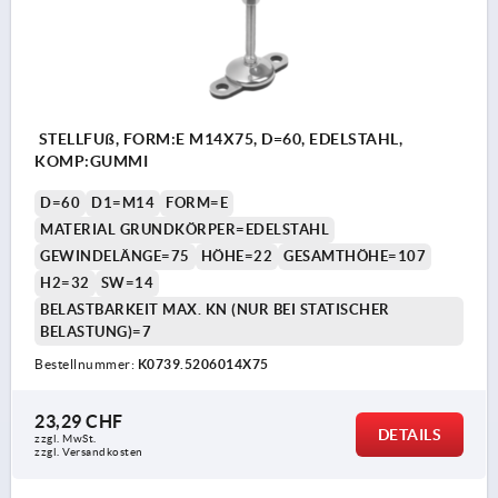
STELLFUß, FORM:E M14X75, D=60, EDELSTAHL,
KOMP:GUMMI
D=60
D1=M14
FORM=E
MATERIAL GRUNDKÖRPER=EDELSTAHL
GEWINDELÄNGE=75
HÖHE=22
GESAMTHÖHE=107
H2=32
SW=14
BELASTBARKEIT MAX. KN (NUR BEI STATISCHER
BELASTUNG)=7
Bestellnummer:
K0739.5206014X75
23,29 CHF
DETAILS
zzgl. MwSt.
zzgl. Versandkosten