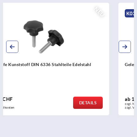
K0304
Gelenkfüße
ab
13,39 CHF
DETAILS
zzgl. MwSt.
zzgl. Versandkosten