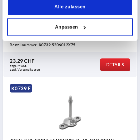
Alle zulassen
MATERIAL GRUNDKÖRPER=EDELSTAHL
GEWINDELÄNGE=75
HÖHE=22
GESAMTHÖHE=107
H2=32
SW=14
Anpassen
BELASTBARKEIT MAX. KN (NUR BEI STATISCHER
BELASTUNG)=7
Bestellnummer:
K0739.5206012X75
23,29 CHF
DETAILS
zzgl. MwSt.
zzgl. Versandkosten
K0739 E