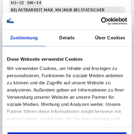
H2=32
SW=14
BELASTBARKEIT MAX. KN (NUR BEI STATISCHER
BELASTUNG)=7
Bestellnummer:
K0739.5206012X50
Zustimmung
Details
Über Cookies
22,47 CHF
DETAILS
zzgl. MwSt.
zzgl. Versandkosten
Diese Webseite verwendet Cookies
K0739 E
Wir verwenden Cookies, um Inhalte und Anzeigen zu
personalisieren, Funktionen für soziale Medien anbieten
zu können und die Zugriffe auf unsere Website zu
analysieren. Außerdem geben wir Informationen zu Ihrer
Verwendung unserer Website an unsere Partner für
soziale Medien, Werbung und Analysen weiter. Unsere
Partner führen diese Informationen möglicherweise mit
STELLFUß, FORM:E M12X75, D=60, EDELSTAHL,
weiteren Daten zusammen, die Sie ihnen bereitgestellt
KOMP:GUMMI
haben oder die sie im Rahmen Ihrer Nutzung der Dienste
gesammelt haben.
D=60
D1=M12
FORM=E