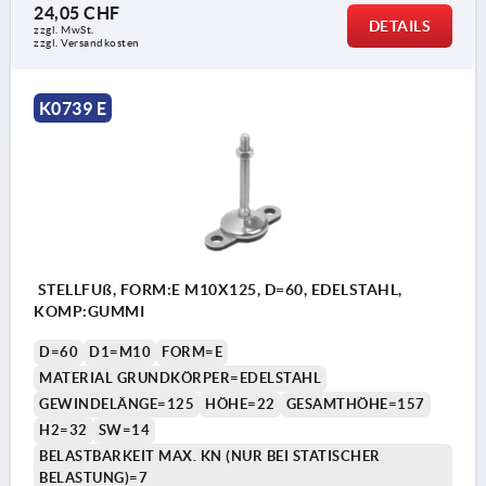
24,05 CHF
DETAILS
zzgl. MwSt.
zzgl. Versandkosten
K0739 E
STELLFUß, FORM:E M10X125, D=60, EDELSTAHL,
KOMP:GUMMI
D=60
D1=M10
FORM=E
MATERIAL GRUNDKÖRPER=EDELSTAHL
GEWINDELÄNGE=125
HÖHE=22
GESAMTHÖHE=157
H2=32
SW=14
BELASTBARKEIT MAX. KN (NUR BEI STATISCHER
BELASTUNG)=7