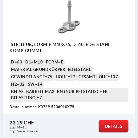
STELLFUß, FORM:E M10X75, D=60, EDELSTAHL,
KOMP:GUMMI
D=60
D1=M10
FORM=E
MATERIAL GRUNDKÖRPER=EDELSTAHL
GEWINDELÄNGE=75
HÖHE=22
GESAMTHÖHE=107
H2=32
SW=14
BELASTBARKEIT MAX. KN (NUR BEI STATISCHER
BELASTUNG)=7
Bestellnummer:
K0739.5206010X75
23,29 CHF
DETAILS
zzgl. MwSt.
zzgl. Versandkosten