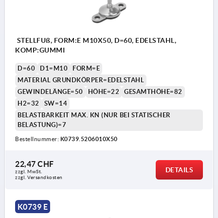
STELLFUß, FORM:E M10X50, D=60, EDELSTAHL,
KOMP:GUMMI
D=60
D1=M10
FORM=E
MATERIAL GRUNDKÖRPER=EDELSTAHL
GEWINDELÄNGE=50
HÖHE=22
GESAMTHÖHE=82
H2=32
SW=14
BELASTBARKEIT MAX. KN (NUR BEI STATISCHER
BELASTUNG)=7
Bestellnummer:
K0739.5206010X50
22,47 CHF
DETAILS
zzgl. MwSt.
zzgl. Versandkosten
K0739 E