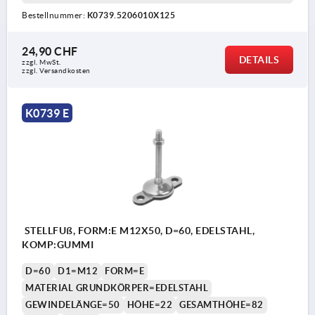
Bestellnummer:
K0739.5206010X125
24,90 CHF
DETAILS
zzgl. MwSt.
zzgl. Versandkosten
K0739 E
STELLFUß, FORM:E M12X50, D=60, EDELSTAHL,
KOMP:GUMMI
D=60
D1=M12
FORM=E
MATERIAL GRUNDKÖRPER=EDELSTAHL
GEWINDELÄNGE=50
HÖHE=22
GESAMTHÖHE=82