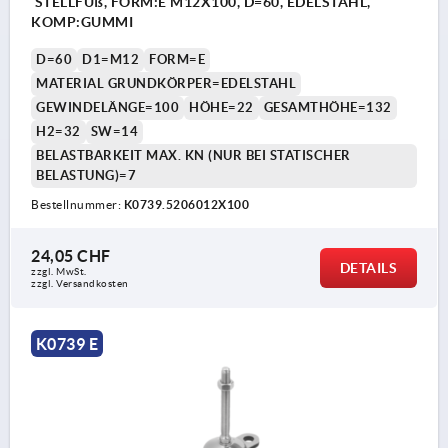
STELLFUß, FORM:E M12X100, D=60, EDELSTAHL,
KOMP:GUMMI
D=60
D1=M12
FORM=E
MATERIAL GRUNDKÖRPER=EDELSTAHL
GEWINDELÄNGE=100
HÖHE=22
GESAMTHÖHE=132
H2=32
SW=14
BELASTBARKEIT MAX. KN (NUR BEI STATISCHER
BELASTUNG)=7
Bestellnummer:
K0739.5206012X100
24,05 CHF
DETAILS
zzgl. MwSt.
zzgl. Versandkosten
K0739 E