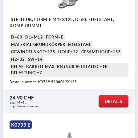
STELLFUß, FORM:E M12X125, D=60, EDELSTAHL,
KOMP:GUMMI
D=60
D1=M12
FORM=E
MATERIAL GRUNDKÖRPER=EDELSTAHL
GEWINDELÄNGE=125
HÖHE=22
GESAMTHÖHE=157
H2=32
SW=14
BELASTBARKEIT MAX. KN (NUR BEI STATISCHER
BELASTUNG)=7
Bestellnummer:
K0739.5206012X125
24,90 CHF
DETAILS
zzgl. MwSt.
zzgl. Versandkosten
K0739 E