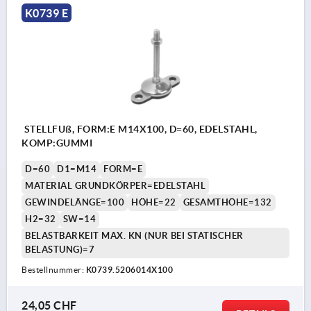
K0739 E
STELLFUß, FORM:E M14X100, D=60, EDELSTAHL,
KOMP:GUMMI
D=60
D1=M14
FORM=E
MATERIAL GRUNDKÖRPER=EDELSTAHL
GEWINDELÄNGE=100
HÖHE=22
GESAMTHÖHE=132
H2=32
SW=14
BELASTBARKEIT MAX. KN (NUR BEI STATISCHER
BELASTUNG)=7
Bestellnummer:
K0739.5206014X100
24,05 CHF