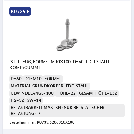
K0739 E
STELLFUß, FORM:E M10X100, D=60, EDELSTAHL,
KOMP:GUMMI
D=60
D1=M10
FORM=E
MATERIAL GRUNDKÖRPER=EDELSTAHL
GEWINDELÄNGE=100
HÖHE=22
GESAMTHÖHE=132
H2=32
SW=14
BELASTBARKEIT MAX. KN (NUR BEI STATISCHER
BELASTUNG)=7
Bestellnummer:
K0739.5206010X100