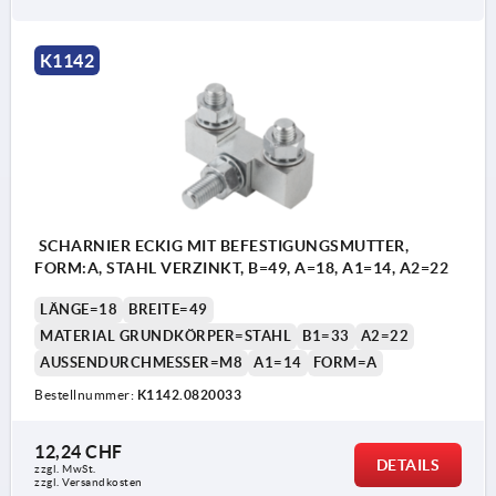
K1142
SCHARNIER ECKIG MIT BEFESTIGUNGSMUTTER,
FORM:A, STAHL VERZINKT, B=49, A=18, A1=14, A2=22
LÄNGE=18
BREITE=49
MATERIAL GRUNDKÖRPER=STAHL
B1=33
A2=22
AUSSENDURCHMESSER=M8
A1=14
FORM=A
Bestellnummer:
K1142.0820033
12,24 CHF
DETAILS
zzgl. MwSt.
zzgl. Versandkosten