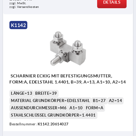
DETAILS
zzgl. MwSt.
zzgl. Versandkosten
K1142
SCHARNIER ECKIG MIT BEFESTIGUNGSMUTTER,
FORM:A, EDELSTAHL 1.4401, B=39, A=13, A1=10, A2=14
LÄNGE=13
BREITE=39
MATERIAL GRUNDKÖRPER=EDELSTAHL
B1=27
A2=14
AUSSENDURCHMESSER=M6
A1=10
FORM=A
STAHLSCHLÜSSEL GRUNDKÖRPER=1.4401
Bestellnummer:
K1142.20614027