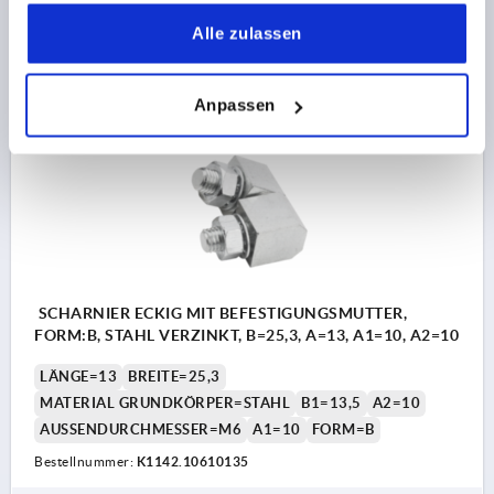
gesammelt haben.
71,42 CHF
Alle zulassen
DETAILS
zzgl. MwSt.
zzgl. Versandkosten
Anpassen
K1142
SCHARNIER ECKIG MIT BEFESTIGUNGSMUTTER,
FORM:B, STAHL VERZINKT, B=25,3, A=13, A1=10, A2=10
LÄNGE=13
BREITE=25,3
MATERIAL GRUNDKÖRPER=STAHL
B1=13,5
A2=10
AUSSENDURCHMESSER=M6
A1=10
FORM=B
Bestellnummer:
K1142.10610135