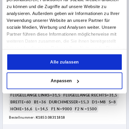
zu können und die Zugriffe auf unsere Website zu
analysieren. Außerdem geben wir Informationen zu Ihrer
K1853
Verwendung unserer Website an unsere Partner für
soziale Medien, Werbung und Analysen weiter. Unsere
Partner führen diese Informationen möglicherweise mit
weiteren Daten zusammen, die Sie ihnen bereitgestellt
haben oder die sie im Rahmen Ihrer Nutzung der Dienste
gesammelt haben.
Alle zulassen
SCHARNIER 63X60, EDELSTAHL A4, A1=18, A2=18,
A3=31,5, A4=31,5
Anpassen
LÄNGE=63
BOHRUNGSABSTAND LINKS=18
BOHRUNGSABSTAND RECHTS=18
FLÜGELLÄNGE LINKS=31,5
FLÜGELLÄNGE RECHTS=31,5
BREITE=60
B1=36
DURCHMESSER=15,3
D1=M8
S=8
HÖHE=16,6
L=14,5
F1 N=9000
F2 N =1500
Bestellnummer:
K1853.08311818