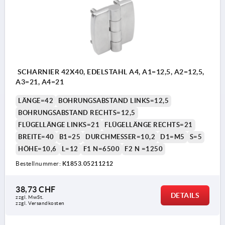
SCHARNIER 42X40, EDELSTAHL A4, A1=12,5, A2=12,5,
A3=21, A4=21
LÄNGE=42
BOHRUNGSABSTAND LINKS=12,5
BOHRUNGSABSTAND RECHTS=12,5
FLÜGELLÄNGE LINKS=21
FLÜGELLÄNGE RECHTS=21
BREITE=40
B1=25
DURCHMESSER=10,2
D1=M5
S=5
HÖHE=10,6
L=12
F1 N=6500
F2 N =1250
Bestellnummer:
K1853.05211212
38,73 CHF
DETAILS
zzgl. MwSt.
zzgl. Versandkosten