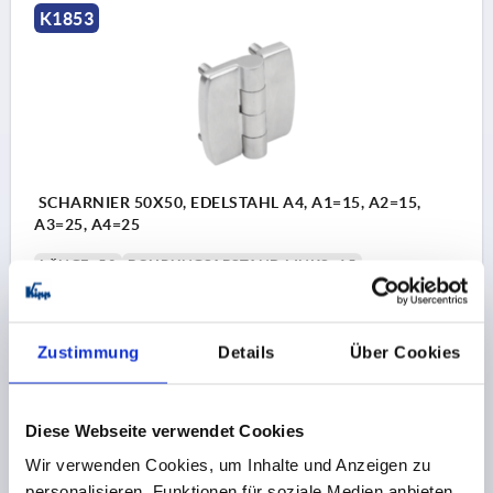
K1853
SCHARNIER 50X50, EDELSTAHL A4, A1=15, A2=15,
A3=25, A4=25
LÄNGE=50
BOHRUNGSABSTAND LINKS=15
BOHRUNGSABSTAND RECHTS=15
FLÜGELLÄNGE LINKS=25
FLÜGELLÄNGE RECHTS=25
BREITE=50
B1=30
DURCHMESSER=12
D1=M6
S=6
Zustimmung
Details
Über Cookies
HÖHE=12,5
L=12
F1 N=8250
F2 N =1400
Bestellnummer:
K1853.06251515
Diese Webseite verwendet Cookies
43,05 CHF
Wir verwenden Cookies, um Inhalte und Anzeigen zu
DETAILS
zzgl. MwSt.
personalisieren, Funktionen für soziale Medien anbieten
zzgl. Versandkosten